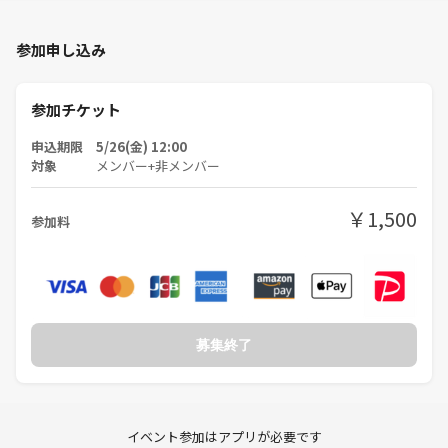
--参加費--
現地払い：1000円
参加申し込み
参加チケット
--持ち物--
飲み物や、お菓子など
申込期限 5/26(金) 12:00
※軽いお菓子は用意しますが、飲み物は持参でお願いします
対象
メンバー+非メンバー
本体、ソフト、コントローラーはこちらで用意します。手ぶらで参加可
￥1,500
参加料
能です✨
募集終了
イベント参加はアプリが必要です