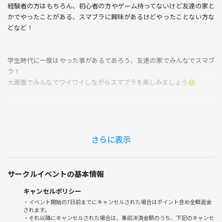
経験者の方はもちろん、初心者の方やゲーム持ってないけど友達の家と
かでやったことがある、スマブラに興味があるけどやったことない方な
どなど！
学生時代に一度はやった事があるであろう、友達の家でみんなでスマブ
ラ！
大画面でみんなでワイワイしながらスマブラを楽しみましょう😊
--日時、集合場所--
5/26 20時〜
池袋 レンタルスペース予定
さらに表示
現地集合
サークルイベントの基本情報
--当日の流れ--
20:00 集合
キャンセルポリシー
20:15 自己紹介
・イベント開始の7日前までにキャンセルされた場合はポイント含め全額返金
されます。
20:30 ゲーム開始
・それ以降にキャンセルされた場合は、事前決済金額のうち、下記のキャンセ