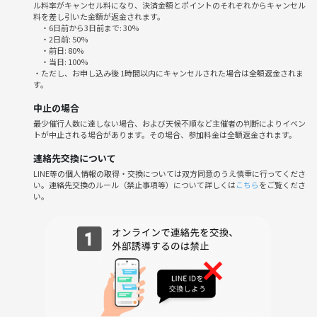
22:10 ゲーム終了
ル料率がキャンセル料になり、決済金額とポイントのそれぞれからキャンセル
料を差し引いた金額が返金されます。
22:30解散
・6日前から3日前まで: 30%
・2日前: 50%
・前日: 80%
・当日: 100%
--参加費--
・ただし、お申し込み後 1時間以内にキャンセルされた場合は全額返金されま
現地払い：1000円
す。
中止の場合
最少催行人数に達しない場合、および天候不順など主催者の判断によりイベン
--持ち物--
トが中止される場合があります。その場合、参加料金は全額返金されます。
飲み物や、お菓子など
※軽いお菓子は用意しますが、飲み物は持参でお願いします
連絡先交換について
LINE等の個人情報の取得・交換については双方同意のうえ慎重に行ってくださ
い。連絡先交換のルール（禁止事項等）について詳しくは
こちら
をご覧くださ
本体、ソフト、コントローラーはこちらで用意します。手ぶらで参加可
い。
能です✨
普段は出来ない、大画面でゲームを楽しくワイワイやりませんか？
プロジェクターに繋いで大画面で大乱闘しましょう💪
経験者の方はもちろん、初心者の方やゲーム持ってないけど友達の家と
かでやったことがある、スマブラに興味があるけどやったことない方な
どなど！