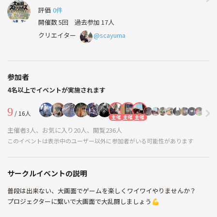
評価
0件
開催数 5回
過去参加 17人
クリエイター
@scayuma
参加者
4名以上でイベントが実施されます
9
/ 16人
主催
主催
主催
主催者3人、お気に入り20人、閲覧236人
このイベントは表示中のユーザー以外に参加者がいる可能性があります
サークルイベントの説明
普段は出来ない、大画面でゲームを楽しくワイワイやりませんか？
プロジェクターに繋いで大画面で大乱闘しましょう💪