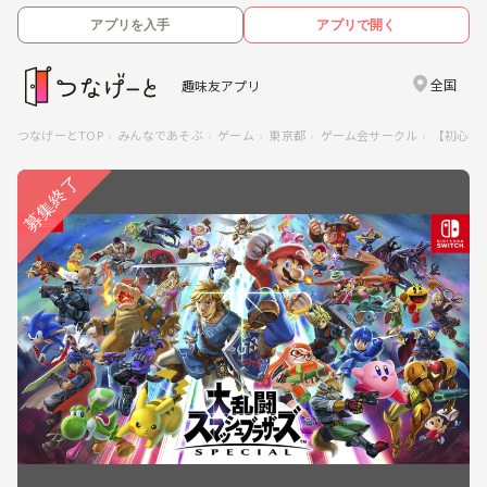
アプリを入手
アプリで開く
全国
趣味友アプリ
つなげーとTOP
みんなであそぶ
ゲーム
東京都
ゲーム会サークル
【初心者