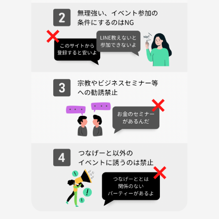
学生時代に一度はやった事があるであろう、友達の家でみんなでスマブ
ラ！
大画面でみんなでワイワイしながらスマブラを楽しみましょう😊
--日時、集合場所--
5/26 20時〜
池袋 レンタルスペース予定
現地集合
--当日の流れ--
20:00 集合
20:15 自己紹介
20:30 ゲーム開始
22:10 ゲーム終了
22:30解散