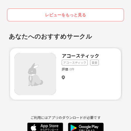
・パワースポット、紅葉狩り、などの自然散策を楽しむ会
・食べ歩きを楽しむ会
レビューをもっと見る
・博物館、美術館巡り
・クラシック音楽鑑賞、落語、歌舞伎鑑賞、相撲観戦
・スポーツ(フットサル、バスケ、卓球など)を一緒にやって楽しむ会
あなたへのおすすめサークル
・自然など撮影スポットに出かけて、カメラにて撮影会
以前やっていた時は、公園でギター弾き語りやハモリをして、楽しんで
アコースティック
いました。
アコースティック
音楽
曲は、特に縛りなく、その時に歌いたい曲や好きな曲をどんどんやって
評価
0件
いました！
楽器弾けず歌だけの方は、みんなで演奏して、歌のサポートに回りま
す！
楽器弾くだけの方は、歌のほうは歌える方で歌うので、演奏のサポート
お願いします！
＊なにかしら、やりたい曲をみんなで演奏しあう感じです！
＊ただ、その場でやるので、完成度よりもやり切る、場を楽しむのをメ
ご利用にはアプリのダウンロードが必要です
インでやっていけたらなと思います！