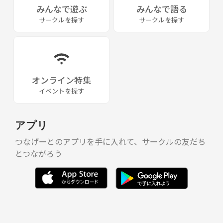
みんなで遊ぶ
みんなで語る
ちなみに、、、私自身は例えばこんな曲とかやります。
サークルを探す
サークルを探す
・猫/DISH//
・高嶺の花子さん/back number
・Lemon／米津玄師
*路上だと、goosehouse みたいな感じだと気持ちよさそう。
オンライン特集
現在、性別年齢問わず複数名の方から問合せあり、始めたばかりで、方
向性なども今後メンバー間で話し合いながら決めていこうかと思ってい
イベントを探す
ます。
今私は、アコギギター弾き語りと、ピアノ弾き語り(練習中)をやってま
アプリ
す!
つなげーとのアプリを手に入れて、サークルの友だち
学生時代に、路上とバンドをやってました!
とつながろう
ジャンルは、特に決めてないので、やりたいやつをドンドンやっちゃい
ましょう!
楽器弾けない、歌うだけでも、問題なく、楽器演奏歴や演奏する楽器
は、なんでもありです！
課題曲等は決めず、各々やりたい曲を順にやっていきたいと思います。