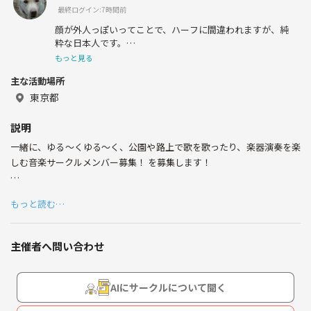
最終ログイン:7時間前
顔が外人っぽいってことで、ハーフに間違われますが、純
粋な日本人です。
あだ名は、某ハリウッドスターに似てるってことで、「ラ
もっと見る
ンボー」。
主な活動場所
仕事は、WEBシステムとスマホアプリ開発しつつIT会社経
東京都
営してます。
代表取り締まられ役的なことしてます。
説明
システム開発と会社経営の傍ら、小説などの執筆活動もし
一緒に、ゆる～くゆる～く、公園や路上で歌を歌ったり、楽器演奏を楽
つつ、アコギ一本で弾き語りをしています！
ピアノ弾き語り、ゴルフ始めました!
しむ音楽サークルメンバー募集！ を募集します！
長崎出身。
普段IT会社経営をしており、空いた時間に知人と楽しんでいたのです
弾き語りは、良いと思った曲、ハヤリモノ、アーティスト
もっと読む…
が、一緒に活動していた知人が結婚と出産を機に、引っ越し等してしま
関係なく色々やります。
ったため、募集した経緯があります。
こだわりなく、知らなかった曲の発見も楽しみたいです。
募集に関して、性別や年齢はに制限は設けていないです。
学生時代、バンドやデュオ組んで、ボーカルやアコギ弾き
主催者へ問い合わせ
今のところ、男女含めて2,30代の参加者がほとんどで、若干名40代の方
語りしていました。
ボイトレやギターレッスン受けて練習してます。
がいらっしゃいます。
AIにサークルについて聞く
学生時代から、プロフィールに上げた好きなアーティスト
活動に当たり、参加費や会費などはとりません。
の曲は歌ったり弾きが立っていました。