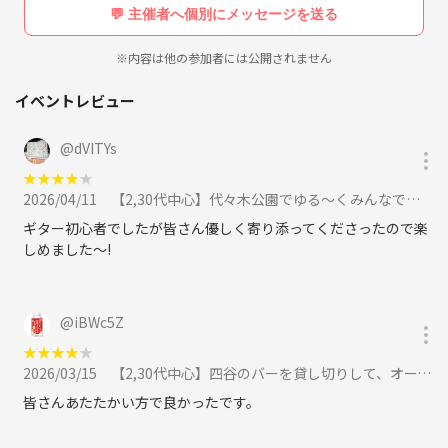
ご自身の実費のみお願いします。
聞いたことある曲ならコード弾きで、その場で弾けます。
💬 主催者へ個別にメッセージを送る
公園での演奏時は、生音と生声でやります。
ただし、オープンマイクに行くときは、マイクとアンプありでやりま
ゴルフは、始めたばかりですが、レッスン通って、100切
※内容は他の参加者には公開されません
りが見えてきたところ。
す！
まだまだなので、レッスンと月1ペースでラウンド行って
イベントレビュー
ます!
一度参加してみて、参加しない、参加するは、お任せします！
ゴルフ好きな方も宜しくお願い致します!
＊参加自体も、無理のない範囲での参加で構わないです。
@
dVITYs
＊継続していけることが大事かな～と思います！
https://www.instagram.com/taki_mako
★
★
★
★
★
2026/04/11
【2,30代中心】代々木公園でゆる〜くみんなで花見と宴会と歌と演奏を楽しむ会に参加
現在、サークルメンバーも男女140人以上に増えてきたため、公園での
演奏以外にも以下の会もやっています。
ギター初心者でしたが皆さん優しく寄り添ってくださったので楽
音楽以外にも楽しむ会を企画していってます。
しめました～!
今後、サークルメンバー要望により増えていくかと思います。
<活動例>
・都内のオープンマイクに参加する
@
iBWc5Z
・スタジオでセッション会をする
★
★
★
★
★
・楽器や歌の演奏技術向上（音楽理論、お悩み解決）を目的とした、勉
2026/03/15
【2,30代中心】四谷のバーを貸し切りして、オープンマイクで、ゆる〜くみんなで演奏を楽しむ会に参加
強会と練習会
・ゴルフやラウンド、シミュレーションゴルフを楽しむ会(男女合わせ
皆さんあたたかい方で良かったです。
て110名ほど集まっています、年代は同じく２，３０代がほとんどです)
・ビリヤードをゆる～く楽しむ会