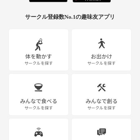
生音なので、アコースティックな感じにはなりますが、イメージはこん
な感じでやっています。
サークル登録数No.1の趣味友アプリ
バイオリンやカホンなどもつきます。
各々やりたい曲をみんな演奏したり、歌いあったりして、楽しんでいけ
たらと思っています。
この時に見たく、ゆる～く、自由に、エンジョイで、趣味で楽しめたら
と思います。
体を動かす
お出かけ
なお、公園での演奏は、止めらるリスクを考慮して、すべて生音でやり
サークルを探す
サークルを探す
ます！
空いた時間に週末の公園で、好きな曲を一緒に練習したり、歌いあった
りできればと思います！
曲は、各々やりたいやつをドンドンやっていけたらと思います!
みんなで食べる
みんなで創る
知らない曲でもこういう曲あるんだ!、っていう発見も個人的には楽し
めたらと思います。
サークルを探す
サークルを探す
一人だと気後れすることも複数人集まると心強くて、やれる!、って言う
事もあると思うので募集してみました!
完成度よりもまずは楽しくやる、って感じでやりたいです。