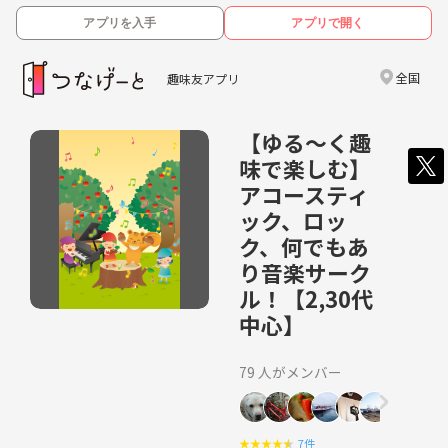
アプリを入手
アプリで開く
全国
趣味友アプリ
【ゆる〜く趣
味で楽しむ】
アコースティ
ック、ロッ
ク、何でもあ
り音楽サーク
ル！【2,30代
中心】
79 人がメンバー
★
★
★
★
★
7件