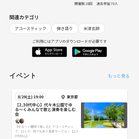
開催数 28回
過去参加 70人
関連カテゴリ
アコースティック
弾き語り
米津玄師
ご利用にはアプリのダウンロードが必要です
イベント
もっと見る
東京都
8/29(土) 19:00
【2,30代中心】代々木公園でゆ
る〜くみんなで歌と演奏を楽しむ
会
【ゆる〜く趣味で楽しむ】アコースティッ
ク、ロック、何でもあり音楽サークル！【2,3
0代中心】