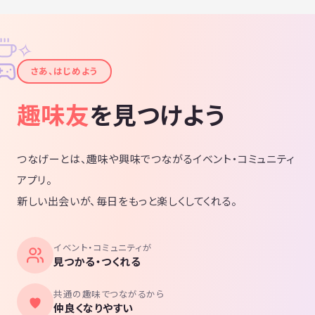
場所は代々木公園とか、河川敷、その他場所や日程は相談して決めまし
ょう！
✧
途中参加、途中抜けもOKです。
✦
さあ、はじめよう
公園でのんびり歌いながら、楽しみましょう！
趣味友
を見つけよう
冬や雨天時などは、スタジオ借りたり、弾き語り居酒屋などで楽しんだ
り、イベントなど参加を今後検討します！
今後は、オープンマイクとか、個々でライブ見に行くとか、何かの繋が
りが出来るきっかけの場に、出来たらと思います。
つなげーとは、趣味や興味でつながるイベント・コミュニティ
まだ深く考えてないですが、やりながら、みんなと相談しながら進めて
アプリ。
行こうと思います!
新しい出会いが、毎日をもっと楽しくしてくれる。
オープンマイクはやりやすそうな場所の開拓もやっていこうと思いま
す。
イベント・コミュニティが
暇を持て余した大人たちの遊び、暇つぶしの場になればいいかなと思っ
見つかる・つくれる
ています！
共通の趣味でつながるから
気になった方は、お気軽にメッセージよろしくお願いします！
仲良くなりやすい