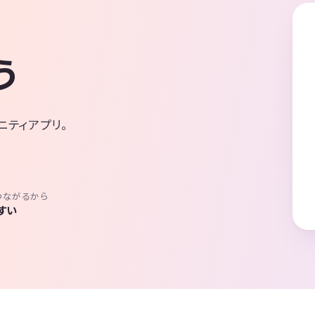
う
ニティアプリ。
つながるから
すい