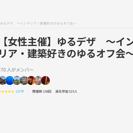
ゆるデザ 〜インテリア・建築好きのゆるオフ会〜
【女性主催】ゆるデザ 〜イ
リア・建築好きのゆるオフ会
470 人がメンバー
★
★
★
★
★
157件
開催数 108回
過去参加 525人