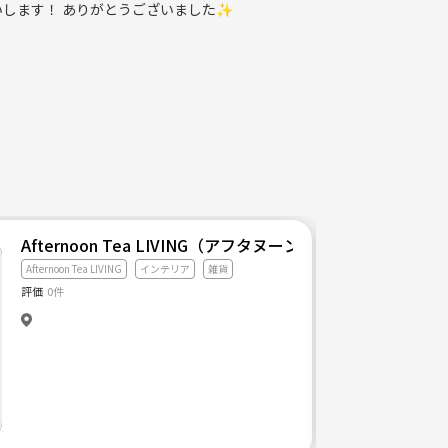
いします！ ありがとうございました✨
Afternoon Tea LIVING（アフタヌーンティー・リビング）
Afternoon Tea LIVING
インテリア
雑貨
評価
0件
ってみました。インテリアショップを巡ったり、おしゃれなインテリアのお店でご飯を食べながら、