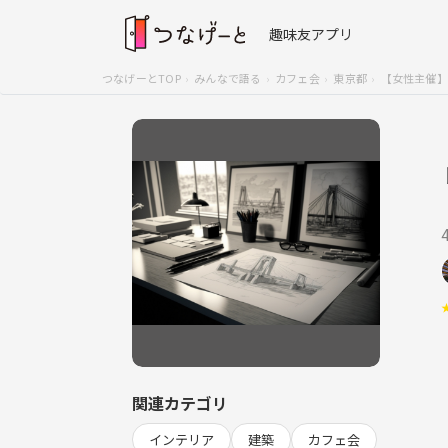
趣味友アプリ
つなげーとTOP
みんなで語る
カフェ会
東京都
【女性主催】
関連カテゴリ
インテリア
建築
カフェ会