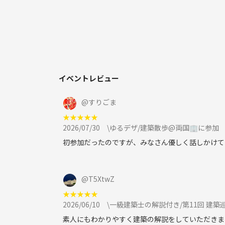
せひご参加ください( ˆoˆ )/
イベントレビュー
@
すりごま
★
★
★
★
★
2026/07/30
\ゆるデザ/建築散歩@両国🏢に参加
初参加だったのですが、みなさん優しく話しかけて
@
T5XtwZ
★
★
★
★
★
2026/06/10
\一級建築士の解説付き/第11回 建築
素人にもわかりやすく建築の解説をしていただきま