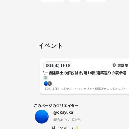
イベント
東京都
8/19(水) 19:30
\一級建築士の解説付き/第14回 建築巡り@表参道
🏢
【女性主催】ゆるデザ 〜インテリア・建築好きのゆるオフ会〜
このページのクリエイター
@okayuka
最終ログイン:31分前
はじめまして✨