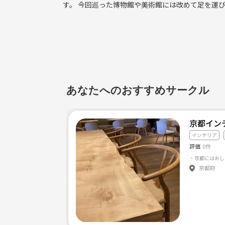
す。 今回巡った博物館や美術館には改めて足を運
あなたへのおすすめサークル
京都イン
インテリア
評価
0件
・京都にはおし
京都府