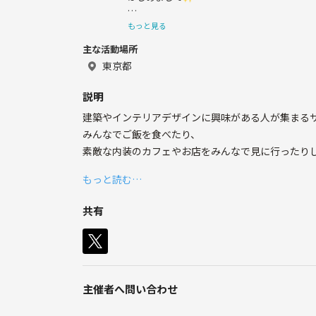
おかゆといいます☺️
もっと見る
主な活動場所
内装デザイナー/ 一級建築士
東京都
説明
建築やインテリアデザインに興味がある人が集まる
みんなでご飯を食べたり、
素敵な内装のカフェやお店をみんなで見に行ったり
もっと読む…
詳しい知識などなくても好きな気持ちがあればどしど
共有
★こんな方にオススメです
・インテリア好き
・おしゃれなカフェが好き
・DIYに興味がある
・同じ職種の友達をつくりたい
主催者へ問い合わせ
・どんな仕事か知りたい