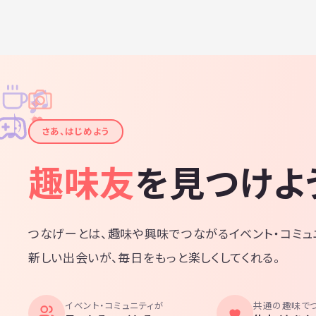
♫
✧
✦
✦
♪
✧
さあ、はじめよう
趣味友
を見つけよ
つなげーとは、趣味や興味でつながるイベント・コミュ
新しい出会いが、毎日をもっと楽しくしてくれる。
イベント・コミュニティが
共通の趣味で