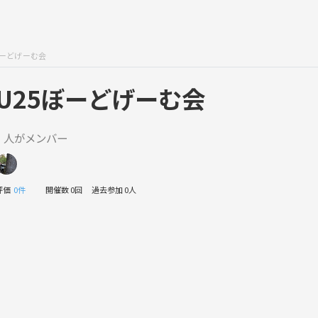
ぼーどげーむ会
U25ぼーどげーむ会
1 人がメンバー
評価
0件
開催数 0回
過去参加 0人