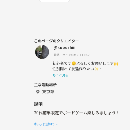
このページのクリエイター
@koooshiii
最終ログイン:3月2日 11:42
初心者です😊よろしくお願いします🙌
性別問わず友達作りたい✨
もっと見る
趣味は神社巡り/スポーツ/ボードゲーム/料理
主な活動場所
東京都
一緒に楽しめる仲間を見つけたいです😊✨
説明
20代前半限定でボードゲーム楽しみましょう！
もっと読む…