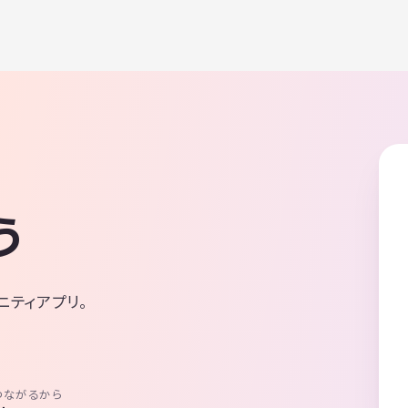
う
ニティアプリ。
つながるから