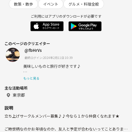
散策・散歩
イベント
グルメ・料理全般
ご利用にはアプリのダウンロードが必要です
このページのクリエイター
@fbHrVs
最終ログイン:2024年2月11日 10:39
美味しいものと旅行が好きです♪
旅先では食べたいものが多すぎて困ります。
もっと見る
主な活動場所
ご当地グルメ/チーズ料理/らーめん/お刺身/お肉/パフェ/
ミルクレープ。。。
東京都
説明
アンテナショップ、御当地お土産好き。
立ち上げサークルメンバー募集♪♪今なら１から仲良くなれます★
最近あまり見れてませんが、、お笑いも好き^^
ご時世柄なのかお年頃なのか、友人と予定が合わないってことありませ