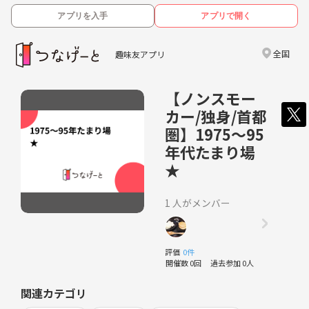
アプリを入手
アプリで開く
全国
趣味友アプリ
【ノンスモー
カー/独身/首都
圏】1975～95
年代たまり場
★
1 人がメンバー
評価
0件
開催数 0回
過去参加 0人
関連カテゴリ