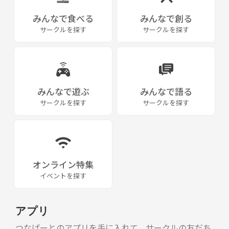
方
みんなで食べる
みんなで創る
サークルを探す
サークルを探す
・酒癖悪い方はNG
・サークル内トークルームで管理人以外イベントの立ち上げはひとまず
不可でお願いします
（管理しきれないため。案は募集するかもしれません♪）
みんなで遊ぶ
みんなで語る
・ドタキャンが続く方は参加をお控えいただくことがあります
サークルを探す
サークルを探す
・迷惑行為の報告があった場合は参加をお断りすることがあります
★ 申請の際は、下記の項目をご記載お願いします。ご記載がない場合は
承認できません。
オンライン特集
イベントを探す
１．申請条件を理解した旨のご記載お願いします
２．性別・生まれ年をご記載お願いします
３．サークル参加の目的・動機を簡単でよいのでご記載お願いします
アプリ
不慣れですが、ご協力いただき１から楽しい場を作っていけたら嬉しい
つなげーとのアプリを手に入れて、サークルの友だち