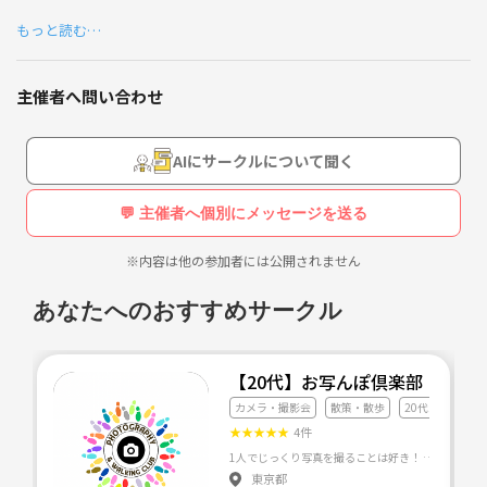
んか？
初めて行った駅ではその場所ならではのらーめん屋を探し
もっと読む…
ぜひ気軽に友達作りしましょう！
がち。
【サークル概要】
あまり得意ではなかった珈琲の奥深さが気になってる今日
主催者へ問い合わせ
街ぶらや食べ歩き・旅行好きな管理人が行きたいところ、やりたいこと
この頃です！
を企画しようかと思います。
仕事以外でのつながりの場としてみなさんとリラックスして楽しめる場
AIにサークルについて聞く
を一緒に作っていきたいです。
アクティブからインドアまで色々なことに興味あります！
管理人がタバコ得意でないため、ノンスモーカーの方でお願いします。
💬 主催者へ個別にメッセージを送る
また、独身の方でお願いします。
※内容は他の参加者には公開されません
イベント企画の際はリラックスしてみなさんが楽しめるよ
企画は主に首都圏で土日祝日、平日夜の予定です。
うに心がけます。
気になるお店やスポット、イベントに行けたらと思います。
あなたへのおすすめサークル
よろしくお願いします♪
直近ではピクニック、
あとはどこかの地域の料理食べに行ったり、グルメイベント、工場見
【20代】お写んぽ倶楽部
学、お散歩、パン屋さん巡り、カフェ巡り、ラーメン屋さん巡り、レン
カメラ・撮影会
散策・散歩
20代友達づくり
タルスペースでテーマ決めたイベント
★
★
★
★
★
4件
などなどしたいなと考えています♪
東京都