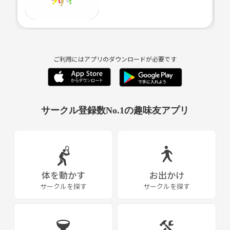
サークルは承認制です。
下記応募条件をご確認いただき、申請時に項目の記載をお願いいたしま
す。
【申請条件】
ご利用にはアプリのダウンロードが必要です
・1975～95年度生まれ
・ノンスモーカー
・独身の方
サークル登録数No.1の趣味友アプリ
・ビジネスや宗教、営業など勧誘一切お断り・ナンパ禁止です。
見つけ次第報告・退出をお願いします。
管理人はマルチ、ネットワークビジネスに関わっている人苦手ですの
で参加はお控えください。
※一切関わりありませんし勧誘しませんのでご安心ください
体を動かす
お出かけ
・サークル参加時はマスクの着用をお願いすることがあります
サークルを探す
サークルを探す
・時間やマナーを厳守できる方
・協力してイベントをよくしていくコミュニケーションを心掛けられる