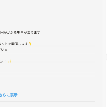
0円がかかる場合があります
ベントを開催します✨
さい☺
是非！✨
さらに表示
_st=ic