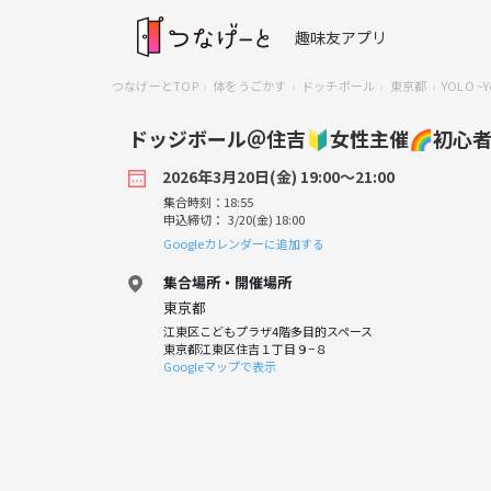
趣味友アプリ
つなげーとTOP
体をうごかす
ドッチボール
東京都
YOLO ~Y
ドッジボール＠住吉🔰女性主催🌈初心者
2026年3月20日(金) 19:00〜21:00
集合時刻：18:55
申込締切： 3/20(金) 18:00
Googleカレンダーに追加する
集合場所・開催場所
東京都
江東区こどもプラザ4階多目的スペース
東京都江東区住吉１丁目９−８
Googleマップで表示