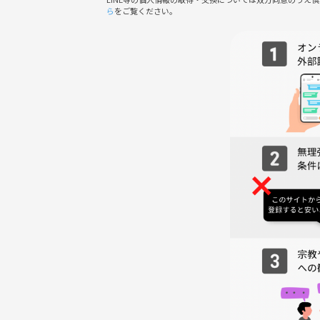
球技が苦手でもボールから逃げるだけで
ら
をご覧ください。
チームに貢献できるという最高のスポーツです✨
🌱スケジュール
19:00～19:10 着替え、受付
19:10～21:00 ドッジボール
21:15～22:30 お疲れ様ご飯会（任意）
🌱サークルの雰囲気
初参加の方でも気軽に参加できるアットホームな雰
運動が苦手な方も大歓迎です！
童心に帰って思いっきりドッジボールして、いい汗流し
⚠️注意事項
勧誘や過度なナンパ行為、迷惑行為はご遠慮くださ
ております。
⚠️ 怪我をした場合、自己責任でお願いします。