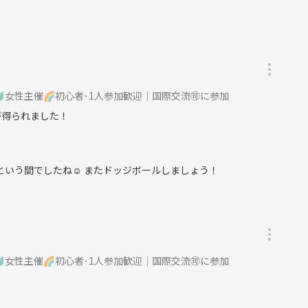
🔰女性主催🌈初心者･1人参加歓迎│国際交流🉑に参加
が得られました！
っという間でしたね☺ またドッジボールしましょう！
🔰女性主催🌈初心者･1人参加歓迎│国際交流🉑に参加