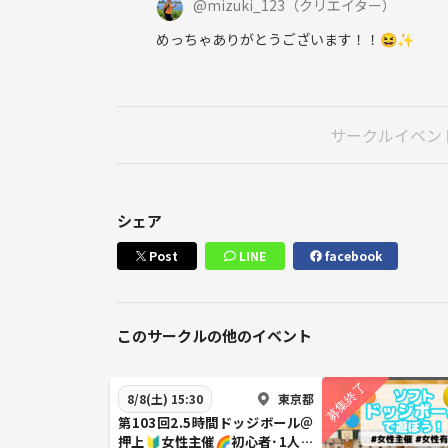
@
mizuki_123
（クリエイター）
めっちゃありがとうございます！！😆✨
サークルイベン
シェア
Post
LINE
facebook
このサークルの他のイベント
東京都
8/8(土) 15:30
第103回2.5時間ドッジボール＠
押上🔰女性主催🌈初心者･1人参