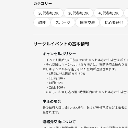
カテゴリー
20代参加OK
30代参加OK
40代参加OK
🌱集合時間：19:00
球技
スポーツ
国際交流
初心者歓迎
🌱持ち物：運動できる服、室内シューズ、靴下、飲
🌱イベント内容
サークルイベントの基本情報
みんなでドッジボールをします
キャンセルポリシー
独自のルールがありますが、
・イベント開始の7日前までにキャンセルされた場合はポイ
当日ルールを説明するのでご安心ください☺
・それ以降にキャンセルされた場合は、事前決済金額のうち
からキャンセル料を差し引いた金額が返金されます。
・6日前から3日前まで: 30%
＼＼こんな人におすすめ♪／／
・2日前: 50%
・友達作りがしたい
・前日: 80%
・当日: 100%
・運動不足を解消して健康的になりたい
・ただし、お申し込み後 6時間以内にキャンセルされた場合
・ダイエットしたい
中止の場合
・気分転換、ストレス発散したい
最少催行人数に達しない場合、および天候不順など主催者の
・とりあえず楽しいことがしたい
金されます。
・国際交流がしたい
連絡先交換について
LINE等の個人情報の取得・交換については双方同意のうえ