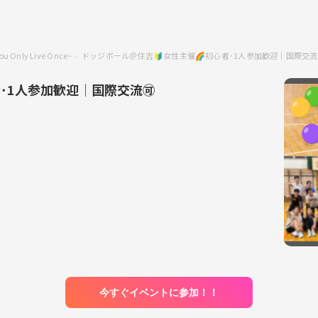
ou Only Live Once~
ドッジボール＠住吉🔰女性主催🌈初心者･1人参加歓迎│国際交流
･1人参加歓迎│国際交流🉑
今すぐイベントに参加！！