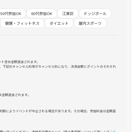
50代参加OK
60代参加OK
江東区
ドッジボール
健康・フィットネス
ダイエット
屋内スポーツ
み物
ント含め全額返金されます。
、下記のキャンセル料率がキャンセル料になり、決済金額とポイントのそれぞれ
は全額返金されます。
判断によりイベントが中止される場合があります。その場合、参加料金は全額返
慎重に行ってください。連絡先交換のルール（禁止事項等）について詳しくは
こち