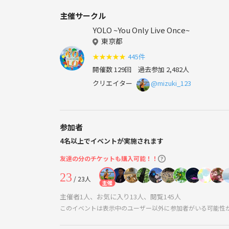
主催サークル
YOLO ~You Only Live Once~
東京都
★
★
★
★
★
445件
開催数 129回
過去参加 2,482人
クリエイター
@mizuki_123
参加者
4名以上でイベントが実施されます
友達の分のチケットも購入可能！！
23
/ 23人
主催
主催者1人、お気に入り13人、閲覧145人
このイベントは表示中のユーザー以外に参加者がいる可能性