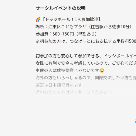
サークルイベントの説明
🌈【ドッジボール！1人参加歓迎】
場所：江東区こどもプラザ（住吉駅から徒歩10分）
参加費：500~750円（早割あり）
※初参加の方は、つなげーとにお支払する手数料50
初参加の方も安心して参加できる、ドッジボールイ
女性に有利で安全も考慮しているので、ご安心くだ
主催の人は球技得意じゃないです😂
海外の方もいらっしゃるので、国際交流したい方も
運営は日本語で行います
途中参加する方はメッセージください✉
🌱集合場所
集合場所：江東区こどもプラザ4階 多目的スペース
住吉駅から徒歩10分
直接4階の多目的スペースに来てください
https://maps.app.goo.gl/Pe6xnuoDwtsPTDRS8?g