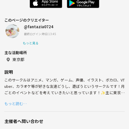
このページのクリエイター
@fantazia0724
最終ログイン:昨日 13:45
もっと見る
主な活動場所
東京都
説明
このサークルはアニメ、マンガ、ゲーム、声優、イラスト、ボカロ、VT
uber、カラオケ等が好きな友達どうし、遊ぼうというサークルです！月
ごとのイベントなどを考えていきたいと思っています！✨主に東京神
奈川で活動したいと思っています！このサークルはアニメ、マンガ、ゲ
もっと読む…
ーム、声優、イラスト、ボカロ、VTuber、カラオケ等が好きな友達どう
し、遊ぼうというサークルです！月ごとのイベントなどを考えていきた
いと思っています！✨主に東京神奈川で活動したいと思っています！
主催者へ問い合わせ