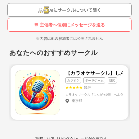
NG→マルチ商法やビジネス勧誘宗教勧誹謗中傷 喧嘩などは絶対にやめ
てください‼️
AIにサークルについて聞く
月ごとのイベントだと
💬 主催者へ個別にメッセージを送る
4月お花見オフ会
※内容は他の参加者には公開されません
5月カラオケオフ会 運動会
あなたへのおすすめサークル
6月鎌倉巡り ボドゲオフ会
7月夏祭りオフ会
【カラオケサークル】しんがっぽ
カラオケ
ボードゲーム
BBQ
8月BBQオフ会
★
★
★
★
★
51件
9月紅葉オフ会
東京都
10月ハロウィンオフ会
11月カラオケオフ会
12月 クリスマスオフ会
ご利用にはアプリのダウンロードが必要です