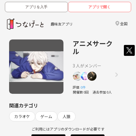
アプリを入手
アプリで開く
全国
趣味友アプリ
アニメサーク
ル
3 人がメンバー
評価
0件
開催数 0回
過去参加 0人
関連カテゴリ
カラオケ
ゲーム
人狼
ご利用にはアプリのダウンロードが必要です