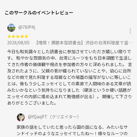
このサークルのイベントレビュー
@
76IP4j
★
★
★
★
★
2026/08/05
【増席！課題本型読書会】渋谷の台湾料理屋で温又柔の「台湾生まれ 日本語育ち」について語ろうに参加
今日も和気藹々とした読書会に参加させていただき嬉しい限りで
す。 和やかな雰囲気の中、台湾にルーツをもち日本語圏で生活し
てきた作者の価値観や視点を参加者の方々と深められました。 言
及されたように、父親の影が綴られていないことや、幼心に台所
などの側で見た料理する母親などの場面の描写がないに等しいこ
とは、後もう少しエッセイとしての素直で人間味のある文章が読
みたいかなという気持ちになりました（硬派というか硬い話題が
エッセイの内部に埋め込まれて勉強感が出る）。 開催して下さり
ありがとうございました。
@
fQaqPT
（クリエイター）
家族の話をしていたと思ったら国の話になる、みたいなサ
ンドイッチのようなエッセイでしたね〜！様々なルーツの