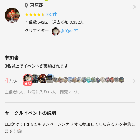
東京都
★
★
★
★
★
887件
開催数 542回
過去参加 3,332人
クリエイター
@fQaqPT
参加者
3名以上でイベントが実施されます
4
/ 7人
主催
主催者1人、お気に入り15人、閲覧252人
サークルイベントの説明
1日かけてTRPGのキャンペーンシナリオに参加してくださる方を募集し
ます！🎲