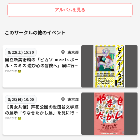
アルバムを見る
このサークルの他のイベント
東京都
8/22(土) 15:30
国立新美術館の「ピカソ meets ポー
ル・スミス 遊び心の冒険へ」展に行こ
う🎨
おいかわ🐸
東京都
8/23(日) 10:00
【男女共催】芦花公園の世田谷文学館
の展示「やなせたかし展」を見に行こ
う🖼️
おいかわ🐸