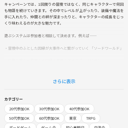
キャンペーンでは、1回限りの冒険ではなく、同じキャラクターで何回
も物語を続けていきます。その中でレベルが上がったり、装備や魔法を
手に入れたり、仲間との絆が深まったりと、キャラクターの成長をじっ
くり味わえるのが大きな魅力です。
遊ぶシステムは参加者と相談して決めます。例えば――
・冒険中のふとした因縁が大事件へと繋がっていく 「ソードワールド」
・任務を重ねて忍同士の因縁や信頼を深める「シノビガミ」
・銃も妖怪も友情もアリのカオスなオオサカで暴れる「サタスペ」
さらに表示
などなど、どんな物語を選んでも「成長の実感」を一緒に楽しめます。
ルールは丁寧に説明しますので初心者さんも大歓迎です。
カテゴリー
「キャラクターを育ててみたい」「長い物語を仲間と一緒に紡いでみた
20代参加OK
30代参加OK
40代参加OK
い」という方、ぜひご参加ください！
50代参加OK
60代参加OK
東京
TRPG
会場自体は21時まで取っております、感想戦をじっくりやったりご飯に
ボードゲーム
ゲーム会
初心者歓迎
交流会