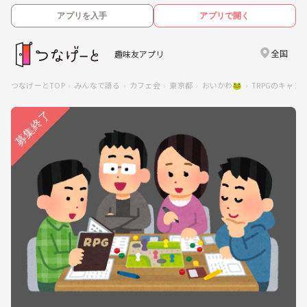
アプリを入手
アプリで開く
全国
趣味友アプリ
つなげーとTOP
みんなで語る
カフェ会
東京都
おいかわ🐸
TRPGのキャ