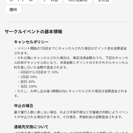
行ったりしましょう🍚
趣味
システムの都合で9時〜12時としていますが、主催側としては1日かけて
参加してくださるものと想定しております。よろしくお願いいたしま
す。
サークルイベントの基本情報
場所: 駒場住区センター２０４（和室）
キャンセルポリシー
参加費:500 ~ 1000円
・イベント開始の7日前までにキャンセルされた場合はポイント含め全額返金
されます。
・それ以降にキャンセルされた場合は、事前決済金額のうち、下記のキャンセ
禁止事項
ル料率がキャンセル料になり、決済金額とポイントのそれぞれからキャンセル
勧誘、ナンパ その他迷惑行為
料を差し引いた金額が返金されます。
・6日前から3日前まで: 30%
・2日前: 50%
・前日: 80%
・当日: 100%
・ただし、お申し込み後 1時間以内にキャンセルされた場合は全額返金されま
す。
中止の場合
最少催行人数に達しない場合、および天候不順など主催者の判断によりイベン
トが中止される場合があります。その場合、参加料金は全額返金されます。
連絡先交換について