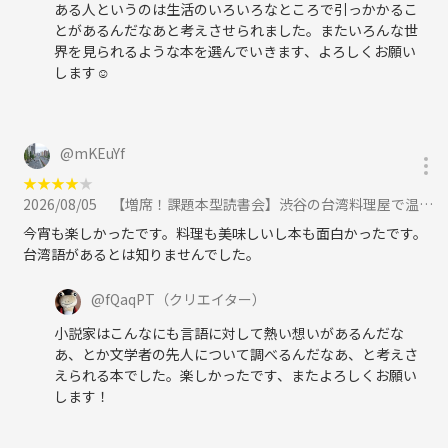
ある人というのは生活のいろいろなところで引っかかるこ
とがあるんだなあと考えさせられました。またいろんな世
界を見られるような本を選んでいきます、よろしくお願い
します☺️
@
mKEuYf
★
★
★
★
★
2026/08/05
【増席！課題本型読書会】渋谷の台湾料理屋で温又柔の「台湾生まれ 日本語育ち」について語ろうに参加
今宵も楽しかったです。料理も美味しいし本も面白かったです。
台湾語があるとは知りませんでした。
@
fQaqPT
（クリエイター）
小説家はこんなにも言語に対して熱い想いがあるんだな
あ、とか文学者の先人について調べるんだなあ、と考えさ
えられる本でした。楽しかったです、またよろしくお願い
します！