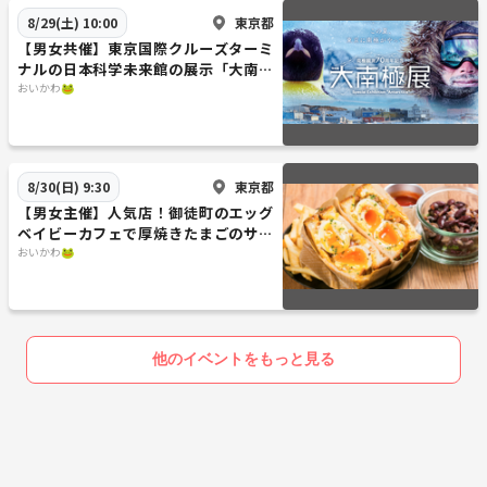
東京都
8/29(土) 10:00
【男女共催】東京国際クルーズターミ
ナルの日本科学未来館の展示「大南極
展」に行こう🐧❄️
おいかわ🐸
東京都
8/30(日) 9:30
【男女主催】人気店！御徒町のエッグ
ベイビーカフェで厚焼きたまごのサン
ドを食べよう☕️
おいかわ🐸
他のイベントをもっと見る