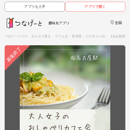
アプリを入手
アプリで開く
全国
趣味友アプリ
つなげーとTOP
みんなで語る
カフェ会
愛知県
ひだまりcafe
【名古屋駅】