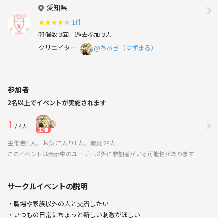
愛知県
★
★
★
★
★
1件
開催数 3回
過去参加 3人
クリエイター
@ちあき（ゆずまる）
参加者
2名以上でイベントが実施されます
1
/ 4人
主催
主催者1人、お気に入り1人、閲覧29人
このイベントは表示中のユーザー以外に参加者がいる可能性があります
サークルイベントの説明
・職場や家族以外の人と交流したい
・いつもの日常にちょっと新しい刺激がほしい