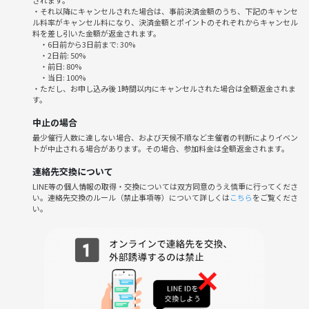
されます。
＊初めての方や、おしゃべりが苦手という方、
・それ以降にキャンセルされた場合は、事前決済金額のうち、下記のキャンセ
お一人での参加も大歓迎です♬
ル料率がキャンセル料になり、決済金額とポイントのそれぞれからキャンセル
料を差し引いた金額が返金されます。
・6日前から3日前まで: 30%
・2日前: 50%
・前日: 80%
・当日: 100%
・ただし、お申し込み後 1時間以内にキャンセルされた場合は全額返金されま
す。
中止の場合
最少催行人数に達しない場合、および天候不順など主催者の判断によりイベン
トが中止される場合があります。その場合、参加料金は全額返金されます。
連絡先交換について
LINE等の個人情報の取得・交換については双方同意のうえ慎重に行ってくださ
い。連絡先交換のルール（禁止事項等）について詳しくは
こちら
をご覧くださ
い。