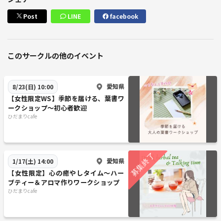
Post
LINE
facebook
このサークルの他のイベント
愛知県
8/23(日) 10:00
【女性限定WS】季節を届ける、葉書ワ
ークショップ～初心者歓迎
ひだまりcafe
愛知県
1/17(土) 14:00
【女性限定】心の癒やしタイム〜ハー
ブティー＆アロマ作りワークショップ
ひだまりcafe