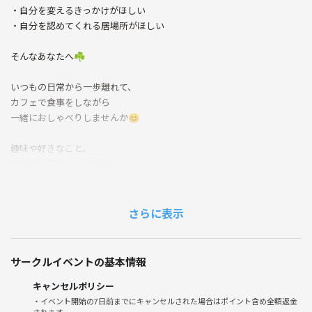
・自分を変えるきっかけがほしい
・自分を認めてくれる居場所がほしい
そんなあなたへ☘️
いつもの日常から一歩離れて、
カフェで食事をしながら
一緒におしゃべりしませんか😊
趣味や好きなこと、
自分の仕事についてなど、
また、
嫌なことがあって落ち込んでいる…
さらに表示
という人も、
ざっくばらんにお話しして
サークルイベントの基本情報
明るく前向きなオトナ女子になりましょう♡
キャンセルポリシー
＊20代30代の女性向け
・イベント開始の7日前までにキャンセルされた場合はポイント含め全額返金