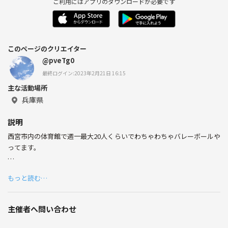
ご利用にはアプリのダウンロードが必要です
このページのクリエイター
@pveTg0
最終ログイン:2023年2月21日 16:15
主な活動場所
兵庫県
説明
西宮市内の体育館で週一最大20人くらいでわちゃわちゃバレーボールや
ってます。
会員40人くらい、男女比半々で20代〜30代がメインです。2時間活動で
もっと読む…
1時間は練習していますので初心者のスキルアップにはピッタリかと思
います。
主催者へ問い合わせ
詳細はお問い合わせください。