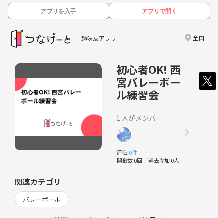
アプリを入手
アプリで開く
全国
趣味友アプリ
初心者OK! 西
宮バレーボー
ル練習会
1 人がメンバー
評価
0件
開催数 0回
過去参加 0人
関連カテゴリ
バレーボール