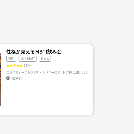
性格が見えるMBTI飲み会
MBTI
初心者歓迎
飲み会
★
★
★
★
★
35件
東京都