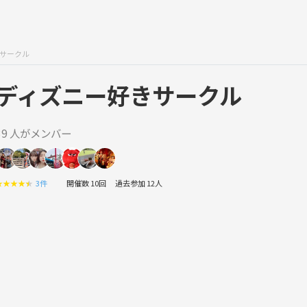
サークル
ディズニー好きサークル
39 人がメンバー
★
★
★
★
★
3件
開催数 10回
過去参加 12人