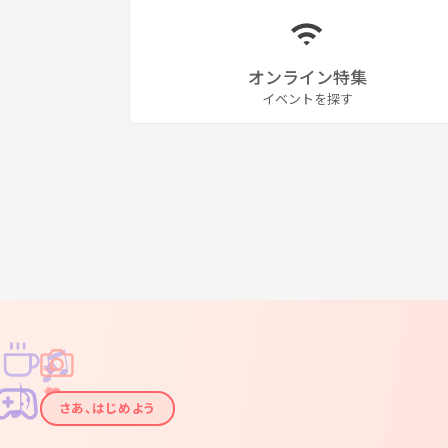
オンライン特集
イベントを探す
♫
✧
✦
✦
♪
✧
さあ、はじめよう