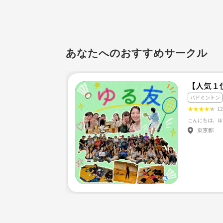
あなたへのおすすめサークル
【人気１
バドミントン
★
★
★
★
★
1
東京都