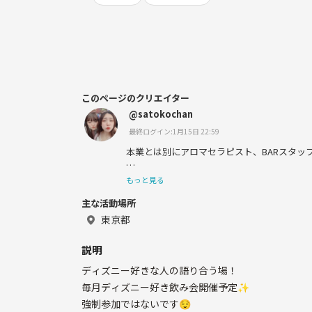
このページのクリエイター
@satokochan
最終ログイン:1月15日 22:59
本業とは別にアロマセラピスト、BARスタッ
ディズニー飲み会、アロマ会、ジャニーズ会
もっと見る
✨
主な活動場所
ただの楽しいこと好きです🫶
東京都
趣味:ディズニー、舞台、2.5次元、劇団四季
説明
劇場、ダイビング、ダーツ
ディズニー好きな人の語り合う場！
好きなこと:食べること、飲み会
毎月ディズニー好き飲み会開催予定✨
強制参加ではないです😌
一緒に楽しめる人！