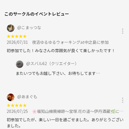
このサークルのイベントレビュー
@
こまっつな
★
★
★
★
★
2026/07/31
夜活ゆるゆるウォーキングat中之島に参加
初参加でした！みなさんの雰囲気が良くて楽しかったです！
@
スバル62
（クリエイター）
またいつでもお越し下さい、お待ちしてます…
@
あまぐも
★
★
★
★
★
2026/07/25
🌸福知山線廃線跡〜宝塚.花の道〜伊丹酒蔵🌿に参加
初参加でしたが、楽しい一日を過ごせました。ありがとうござい
ました。