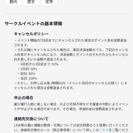
観光
歴史
宝塚
・廃線跡を散策ウォーキング
トンネル内は暗いので懐中電灯持参ください。
サークルイベントの基本情報
足元は悪いので防水のスニーカー等
キャンセルポリシー
歩きやすい靴でお願いいたします。
・イベント開始の7日前までにキャンセルされた場合はポイント含め全額返金
されます。
・それ以降にキャンセルされた場合は、事前決済金額のうち、下記のキャンセ
ル料率がキャンセル料になり、決済金額とポイントのそれぞれからキャンセル
🍙廃線跡の終点辺りのあずま茶屋で
料を差し引いた金額が返金されます。
・6日前から3日前まで: 30%
テイクアウトでランチ予定です…
・2日前: 50%
・前日: 80%
・当日: 100%
空いてれば、アウトドアのテラス席で
・ただし、お申し込み後 1時間以内（イベント当日のキャンセルは除く）にキ
緑と川の景色を楽しみながら
ャンセルされた場合は全額返金されます。
ランチしましょう。
中止の場合
最少催行人数に達しない場合、および天候不順など主催者の判断によりイベン
・武田尾温泉にて足湯♨️(拭くタオル持参ください)
トが中止される場合があります。その場合、参加料金は全額返金されます。
・JRで武田尾〜宝塚へ移動
連絡先交換について
LINE等の個人情報の取得・交換については双方同意のうえ慎重に行ってくださ
い。連絡先交換のルール（禁止事項等）について詳しくは
こちら
をご覧くださ
・宝塚歌劇前の花の道を散策(宝塚スウィーツでも)