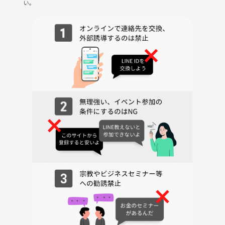
い。
・イベント終わりに伊丹酒蔵🍶で一献(懇親会)
しながらイベントの振り返り
・解散
JR福知山線廃線ウォーク
兵庫県の武庫川沿いでは、1986年に廃線となったJR（旧国鉄）福知山
線上に遊歩道が整備されていて、廃線敷を歩くことができるんです。
渓谷をのぞき込みながら、真っ暗なトンネルを抜け、橋を渡り、枕木を
踏みしめて歩く全長約4.7kmのハイキングコースです。
廃線跡にはレールなどが残されており歩きながら、当時の面影を感じる
ことができます。
鉄道遺構の多くが当時のまま残る。途中のトンネルを抜けると目に飛び