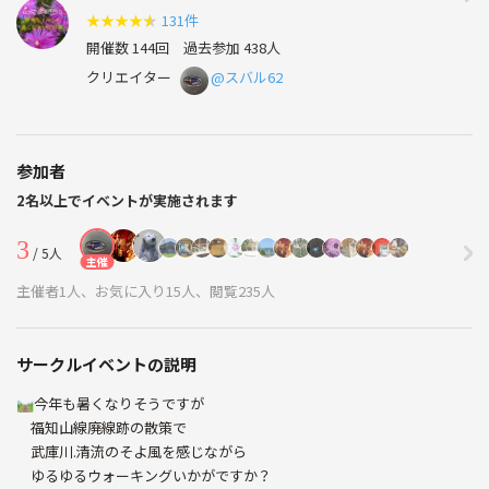
★
★
★
★
★
131件
開催数 144回
過去参加 438人
クリエイター
@スバル62
参加者
2名以上でイベントが実施されます
3
/ 5人
主催
主催者1人、お気に入り15人、閲覧235人
サークルイベントの説明
🛤️今年も暑くなりそうですが
福知山線廃線跡の散策で
武庫川.清流のそよ風を感じながら
ゆるゆるウォーキングいかがですか？