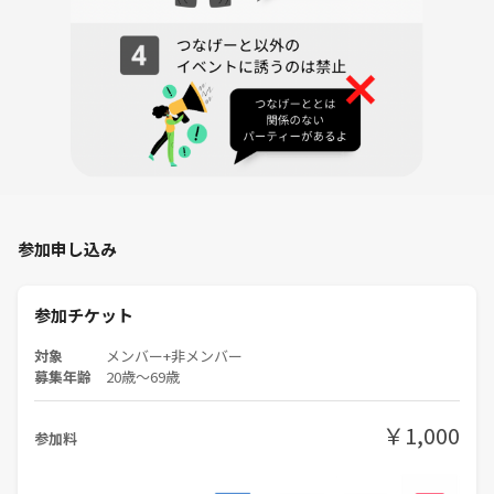
込むのは、武庫川の渓谷美。木々の緑が眩しい…
日差しが遮断されたトンネル内は空気がひんやりと感じられる。木々に
包まれた散策路は川から吹く風が涼やか。
※約7.4kmはJR生瀬駅または西宮名塩駅とJR武田尾駅間の距離。トンネ
ル内は真っ暗のため懐中電灯を要持参。ハイキングは原則自己責任
参加申し込み
☘️サークルの雰囲気☘️
私たちのサークルは、自然や歴史に興味がある方が集まっています。年
参加チケット
齢や性別、職業などは問いません。たまには都会の喧騒から離れて、自
然や歴史に触れながら、新しい仲間を作りましょう
対象
メンバー+非メンバー
募集年齢
20歳〜69歳
⚠️注意事項⚠️
￥1,000
参加料
・イベント中の喫煙は指定された場所でお願いします。