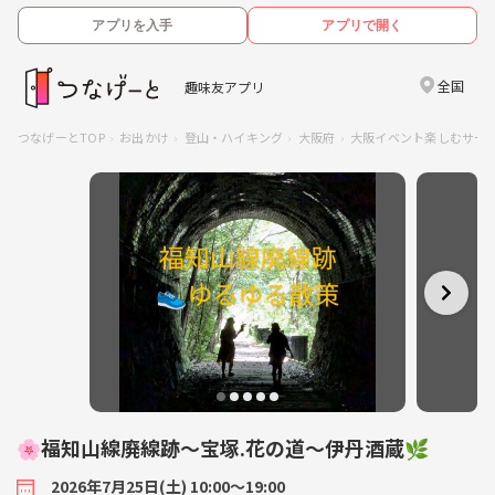
アプリを入手
アプリで開く
全国
趣味友アプリ
つなげーとTOP
お出かけ
登山・ハイキング
大阪府
大阪イベント楽しむサー
🌸福知山線廃線跡〜宝塚.花の道〜伊丹酒蔵🌿
2026年7月25日(土) 10:00〜19:00