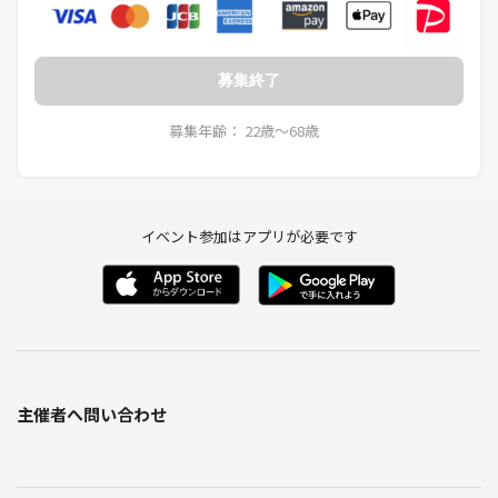
・イベント中のゴミは各自で持ち帰り、分別して処理してください。
・イベント中の怪我や事故については、自己責任でお願いします。
募集終了
・営業、宗教等の勧誘、ナンパ目的等々の方の参加は御遠慮ください。
募集年齢： 22歳〜68歳
また、イベントの趣旨にふさわしくない行為の方は途中退場していただ
きます。
⚠️注意事項⚠️
当イベントでは、他の参加者や周囲の環境を尊重することが大切です。
イベント参加はアプリが必要です
勧誘や迷惑行為は禁止です。また、イベントの様子をSNSなどに無許可
で投稿しないようお願いします。
天候よってはコースを変えて行いますのでご理解お願いいたします…
主催者へ問い合わせ