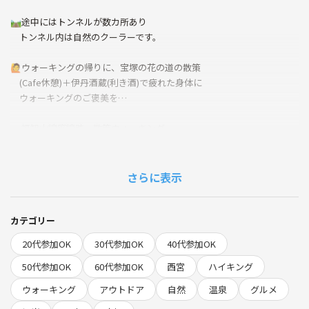
🛤️途中にはトンネルが数カ所あり
トンネル内は自然のクーラーです。
🙋ウォーキングの帰りに、宝塚の花の道の散策
(Cafe休憩)＋伊丹酒蔵(利き酒)で疲れた身体に
ウォーキングのご褒美を…
👟福知山線廃線跡、散策ウォーキング👟
散策路の横は武庫川渓谷。奇岩や巨石が連なる かつては機関車が走って
いた廃線敷。その足跡を辿り、昔憧れた映画のワンシーンみたいな秘密
さらに表示
の冒険の旅へ…
カテゴリー
🙋当日のスケジュール
20代参加OK
30代参加OK
40代参加OK
・10:00 JR西宮名塩駅.改札口でたとこに集合
50代参加OK
60代参加OK
西宮
ハイキング
ウォーキング
アウトドア
自然
温泉
グルメ
・廃線跡入口へ移動