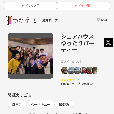
アプリを入手
アプリで開く
全国
趣味友アプリ
シェアハウス
ゆったりパー
ティー
6 人がメンバー
★
★
★
★
★
3件
開催数 1回
過去参加 5人
関連カテゴリ
食事会
バーベキュー
晩御飯