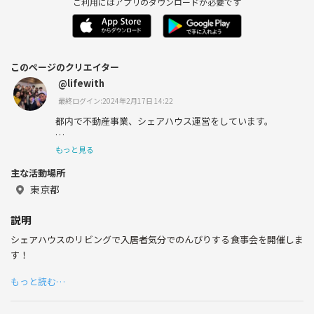
ご利用にはアプリのダウンロードが必要です
このページのクリエイター
@lifewith
最終ログイン:2024年2月17日 14:22
都内で不動産事業、シェアハウス運営をしています。
シェアハウスの住民とつなげーとの方々とでイベントを定
もっと見る
期的に行っています！
主な活動場所
東京都
住民は20代〜30代でして社交的な方が多くすぐに打ち解
説明
け合えると思いますので是非宜しくお願いします！
シェアハウスのリビングで入居者気分でのんびりする食事会を開催しま
す！
もっと読む…