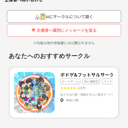
AIにサークルについて聞く
💬 主催者へ個別にメッセージを送る
※内容は他の参加者には公開されません
あなたへのおすすめサークル
ボドゲ&フットサルサークル 初
ボードゲーム
初心者歓迎
フットサル
★
★
★
★
★
126件
神奈川県