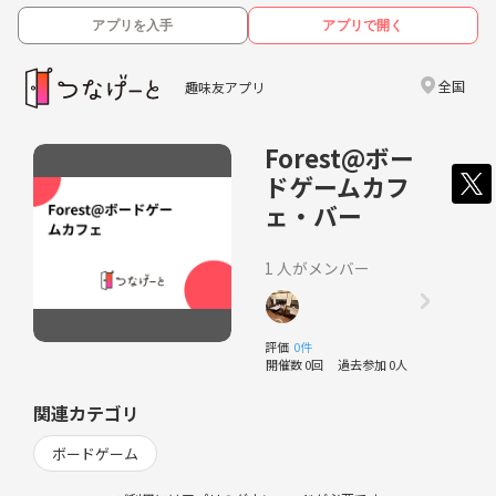
アプリを入手
アプリで開く
全国
趣味友アプリ
Forest@ボー
ドゲームカフ
ェ・バー
1 人がメンバー
評価
0件
開催数 0回
過去参加 0人
関連カテゴリ
ボードゲーム