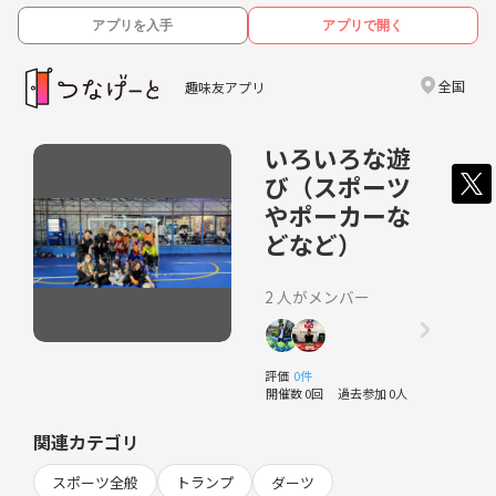
アプリを入手
アプリで開く
全国
趣味友アプリ
いろいろな遊
び（スポーツ
やポーカーな
どなど）
2 人がメンバー
評価
0件
開催数 0回
過去参加 0人
関連カテゴリ
スポーツ全般
トランプ
ダーツ