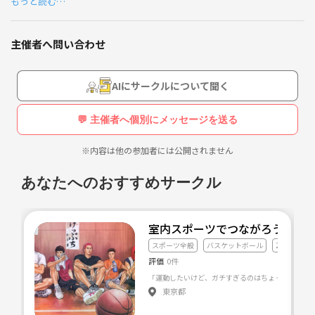
もっと読む…
・趣味共増やしたい！
・暇つぶし
etc...
主催者へ問い合わせ
なんでも理由は大丈夫です！！
よくやるのはモルックとフットサル、ポーカーだったりダーツだったり
です！！
AIにサークルについて聞く
初心者、老若男女問わず大歓迎ですので是非気軽に遊びましょう♫
💬 主催者へ個別にメッセージを送る
※内容は他の参加者には公開されません
あなたへのおすすめサークル
室内スポーツでつながろう⛹️‍♂️
スポーツ全般
バスケットボール
20代友達づ
評価
0件
東京都