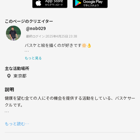
このページのクリエイター
@nob029
最終ログイン:2025年4月25日 23:38
バスケと絵を描くのが好きです🔆👌
絵は仮面ライダーばっかり練習してます。
もっと見る
主な活動場所
東京都
スプラトゥーンは色んな面で素晴らしいと思います。🎨
説明
健康を望む全ての人にその機会を提供する活動をしている、バスケサー
クルです。
プレイ歴は浅くも深くもない管理人が運営しています。
もっと読む…
行くかどうか悩んだら、取り敢えず来てください。
今日からあなたも強化指定選手です。