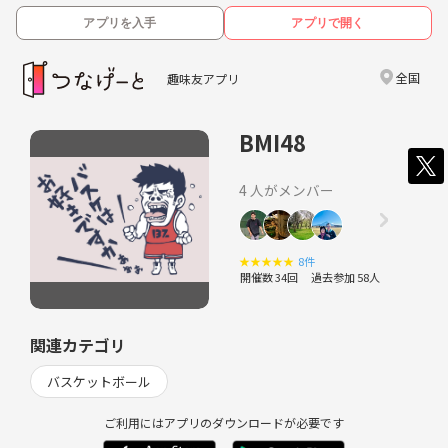
アプリを入手
アプリで開く
全国
趣味友アプリ
BMI48
4 人がメンバー
★
★
★
★
★
8件
開催数 34回
過去参加 58人
関連カテゴリ
バスケットボール
ご利用にはアプリのダウンロードが必要です