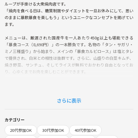
ループが手掛ける大衆焼肉店です。
「焼肉を食べる日は、糖質制限やダイエットを一旦お休みにして、思い
のままに暴飲暴食を楽しもう」というユニークなコンセプトを掲げてい
ます。
メニューは、厳選された国産牛を一人あたり450g以上も堪能できる
「暴食コース（8,690円）」の一本勝負です。名物の「タン・サガリ・
ミノ三種盛り」から始まり、メインの「暴食カルビロース」は塩とタレ
で提供され、白米との相性は抜群です。さらに、山盛りの白菜キムチ、
焼き野菜、サンチュ、そしてライスが無料でおかわり自由となってお
り、心ゆくまでお肉を楽しむことができます。
また、驚くべきはドリンクメニューの価格設定です。生ビールやハイボ
ール、レモンサワーなど、すべてのドリンクが1杯90円という破格で提
供されており、気兼ねなく乾杯を重ねることができます。
さらに表示
店内は黒を基調としたスタイリッシュでカジュアルな空間です。ドレス
コードも特に設けられておりませんので、お気軽な服装でご参加くださ
カテゴリー
い。ただし、煙が少し出るため、匂いがついても気にならない服装をお
20代参加OK
30代参加OK
40代参加OK
すすめいたします。