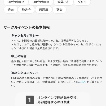
50代参加OK
60代参加OK
武蔵小杉
グルメ
美味しいお肉とお酒を囲み、日頃の疲れを忘れて、皆様で盛大に「暴飲
焼肉
飲み会
居酒屋
宴会
暴食」を楽しみましょう。ご参加を心よりお待ちしております。
🎥YouTube
サークルイベントの基本情報
https://youtu.be/f2fUMF9ACYo?si=CY29og-Va4NtZ5Uf
キャンセルポリシー
■イベント詳細
・イベント開始の10日前以降のキャンセルは返金不可となります。
｟日時｠7/11(土)20:30～22:30
・ただし、お申し込み後 1時間以内（イベント当日のキャンセルは除く）にキ
｟場所｠JR武蔵小杉駅
ャンセルされた場合は全額返金されます。
｟お店｠暴飲暴食
中止の場合
https://tabelog.com/kanagawa/A1405/A140504/14092128/
最少催行人数に達しない場合、および天候不順など主催者の判断によりイベン
トが中止される場合があります。その場合、参加料金は全額返金されます。
■コース料金
連絡先交換について
暴食コース 8,690円 (税込)
LINE等の個人情報の取得・交換については双方同意のうえ慎重に行ってくださ
https://tabelog.com/kanagawa/A1405/A140504/14092128/party/22675
い。連絡先交換のルール（禁止事項等）について詳しくは
こちら
をご覧くださ
1112
い。
■当日の流れ
・20:20ごろまでにお店近くの集合場所で待ち合わせ
・人数が揃い次第、入店