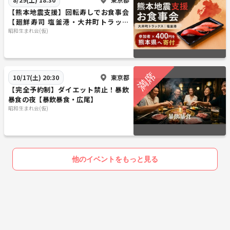
【熊本地震支援】回転寿しでお食事会
【廻鮮寿司 塩釜港・大井町トラック
ス】
昭和生まれ会(仮)
東京都
10/17(土) 20:30
【完全予約制】ダイエット禁止！暴飲
暴食の夜【暴飲暴食・広尾】
昭和生まれ会(仮)
他のイベントをもっと見る