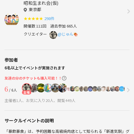
昭和生まれ会(仮)
東京都
★
★
★
★
★
298件
開催数 111回
過去参加 665人
クリエイター
@じゅん🍖
参加者
6名以上でイベントが実施されます
友達の分のチケットも購入可能！！
6
/ 6人
主催
主催者1人、お気に入り20人、閲覧449人
サークルイベントの説明
「暴飲暴食」は、予約困難な高級焼肉店として知られる「新進気鋭」グ