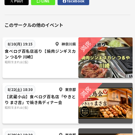
Post
LINE
facebook
このサークルの他のイベント
神奈川県
8/10(月) 19:15
食べログ百名店巡り【焼肉ジンギスカ
ン つるや 川崎】
昭和生まれ会(仮)
東京都
8/22(土) 18:30
【武蔵小山】食べログ百名店「やきと
り まさ吉」で焼き鳥ディナー会
昭和生まれ会(仮)
東京都
8/29(土) 18:30