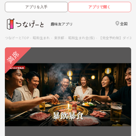
アプリを入手
アプリで開く
全国
趣味友アプリ
つなげーとTOP
昭和生まれ
東京都
昭和生まれ会(仮)
【完全予約制】ダイエ