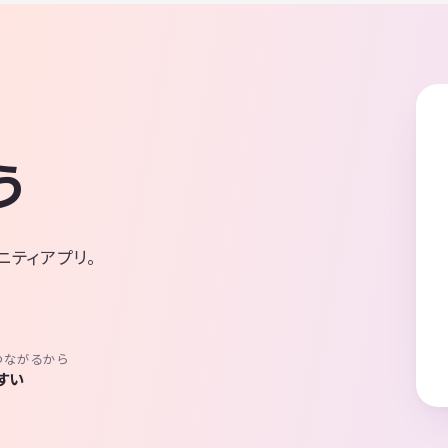
う
ニティアプリ。
つながるから
すい