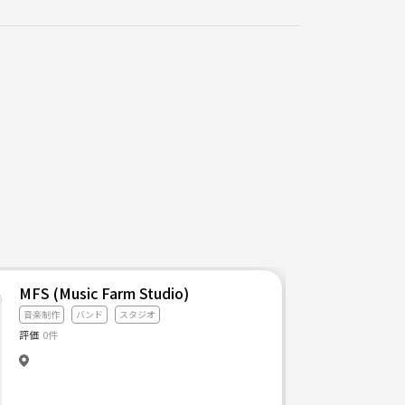
MFS (Music Farm Studio)
音楽制作
バンド
スタジオ
評価
0件
合ったり！ 初心者の方でも、楽器できない方でも、大歓迎！！ たくさんお待ちしてます！！