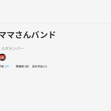
ド
ママさんバンド
1 人がメンバー
評価
0件
開催数 0回
過去参加 0人