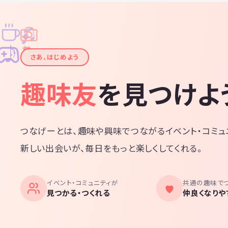
♫
✧
✦
✦
♪
✧
さあ、はじめよう
趣味友
を見つけよ
つなげーとは、趣味や興味でつながるイベント・コミュ
新しい出会いが、毎日をもっと楽しくしてくれる。
イベント・コミュニティが
共通の趣味で
見つかる・つくれる
仲良くなりや