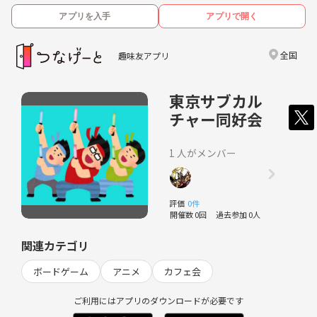
アプリを入手
アプリで開く
全国
趣味友アプリ
東京サブカル
チャー同好会
1 人がメンバー
評価
0件
開催数 0回
過去参加 0人
関連カテゴリ
ボードゲーム
アニメ
カフェ会
ご利用にはアプリのダウンロードが必要です