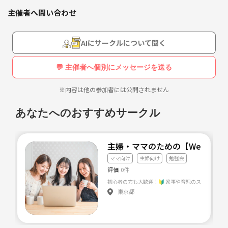
・オシャレに興味が持てない
主催者へ問い合わせ
・熱中できる趣味がない。人と趣味が合わない。
・他の人が楽しいと思っていることを楽しいと感じない
・周りの人と話が合わない
AIにサークルについて聞く
・変わっているといわれる
💬 主催者へ個別にメッセージを送る
このように普通の人と異なる価値観を持っているけど、
キャラを装って話を相手に合わせてしまったり、
※内容は他の参加者には公開されません
本音で会話をして周りに受け入れられなかったりしていませんか？
あなたへのおすすめサークル
このような悩みを相談できる人も周りには少ないのではないかと思いま
す。
主婦・ママのための【Webで叶
サークル【サラダボウル】ではあなたと同じように周りと価値観が合わ
ママ向け
主婦向け
勉強会
ないと思っている人が集まり、活動しています。
評価
0件
東京都
○活動内容
サークル【サラダボウル】では、「人はこうあるべき」という固定観念
から一旦離れ、