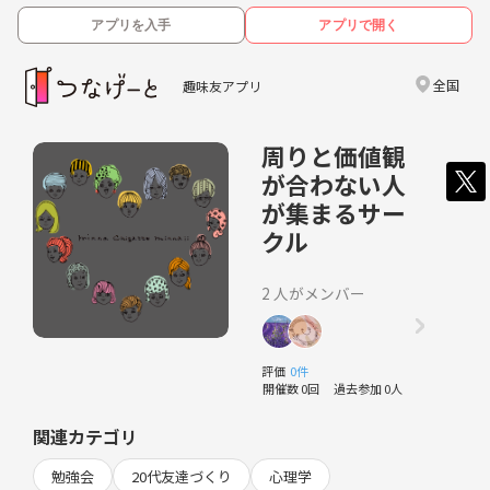
アプリを入手
アプリで開く
全国
趣味友アプリ
周りと価値観
が合わない人
が集まるサー
クル
2 人がメンバー
評価
0件
開催数 0回
過去参加 0人
関連カテゴリ
勉強会
20代友達づくり
心理学