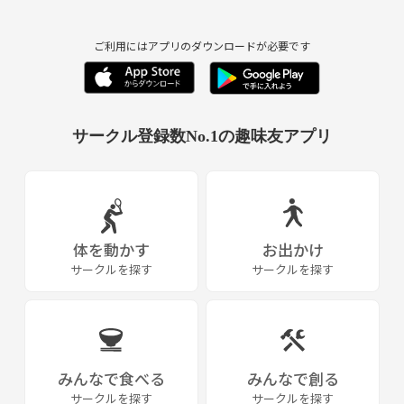
ありのままに物事を見た時にどのような考え方をすれば、
より幸せに過ごしていけるかを学び、実践をしていきます。
ご利用にはアプリのダウンロードが必要です
あなたの持っているその価値観が、実は自分を成長させる考え方である
可能性もあります。
サークル登録数No.1の趣味友アプリ
○サークル詳細
・対象：18歳～30歳くらいまでの方
・活動場所：オンライン or 横浜市内(横浜に通える方のみ対象としてい
ます。)
・年齢層：20代が多いです。
・人数：10名程度
体を動かす
お出かけ
・男女比：4：6
サークルを探す
サークルを探す
・活動頻度：週2回くらい（スケジュールは都度決めていきます。）
※宗教、勧誘等はお控えください。
みんなで食べる
みんなで創る
サークルを探す
サークルを探す