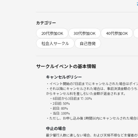
・「人生がうまく行くヒントがほしい！」
・「もっと感謝出来る自分になりたい」
・「人生を一緒に考える友人がほしい！」
カテゴリー
・「人生に何かたりない、その何かを見つけたい」
20代参加OK
30代参加OK
40代参加OK
自分の人生を見つめ直し、人生について語り合いま
社会人サークル
自己啓発
サークルイベントの基本情報
◉今回のテーマ
キャンセルポリシー
"運がいい人になりたい!"偶然を味方につけるために
・イベント開始の7日前までにキャンセルされた場合はポイ
・それ以降にキャンセルされた場合は、事前決済金額のうち
からキャンセル料を差し引いた金額が返金されます。
・6日前から3日前まで: 30%
・2日前: 50%
◉これまでの勉強会のテーマ
・前日: 80%
・当日: 100%
他人を責めるひと、自分を責める人、どちらが悪い
・ただし、お申し込み後 1時間以内にキャンセルされた場合
大切にされていない、優しくしてほしいと、と感じ
中止の場合
幸せな悪人、不幸な悪人
最少催行人数に達しない場合、および天候不順など主催者の
怒っているひとへの対処法