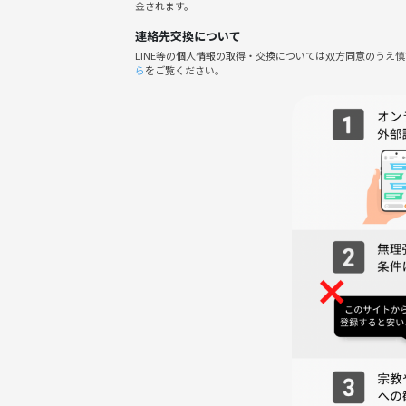
金されます。
腹が立った時の対処法
連絡先交換について
未来に成功する人、しぼむ人の違い
LINE等の個人情報の取得・交換については双方同意のうえ
頑張りすぎてしまう人、頑張れない人への仏教的ア
ら
をご覧ください。
他人に頼るべき？自分で頑張るべき？
どうしようもない困難から、逃げる勇気！
頑張る人ほど、うまくいかない理由。
優しさだけでは、うまくいかない理由
偶然を味方につけるために、やるべきこと
縁を切る勇気を持つ！
世の中を良くするために、まずやらなければならな
他人に過度に依存せず、でも孤立もしない、人間関
過度な自己批判でも、かつ自惚れもでもない、客観
絶対許せない！相手を、許すためにできること
・・・
◉当日の流れ
●簡単な自己紹介タイム
☆お名前