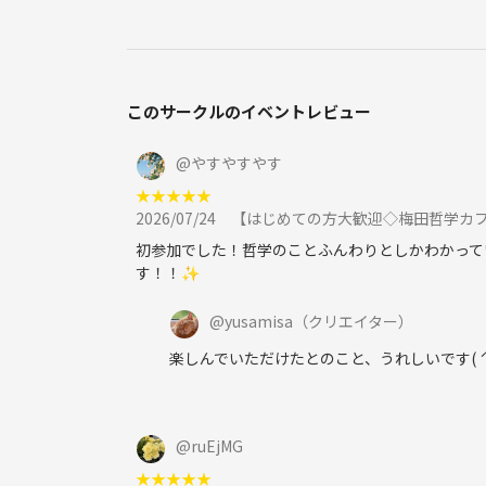
◉参加される方は、どんな人？
20代〜40代が多いですが、どなたでも参加可能です
男女比は日によりますが、ほぼ半々です。
自分の人生のことを真面目に見つめている人が多い
このサークルのイベントレビュー
謙虚な人が多いです☆
@
やすやすやす
★
★
★
★
★
◉参加費
2026/07/24
【はじめての方大歓迎◇梅田哲学カフ
1000円
初参加でした！哲学のことふんわりとしかわかって
す！！✨
◉会場
サロン・ド・ロータス(梅田教室)
@
yusamisa
（クリエイター）
大阪市北区豊崎3-10-2 I&F梅田ビル507
建物に入ってから奥のエレベータで5階にあがり、右
楽しんでいただけたとのこと、うれしいです( ˊ
部屋の前にあるウェルカムボードが目印です。
※入口に靴箱がありますので、靴を脱いでお入りく
@
ruEjMG
★
★
★
★
★
◉主催