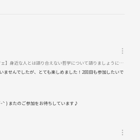
。
です☆
ェ】身近な人とは語り合えない哲学について語りましょうに参加
いませんでしたが、とても楽しめました！2回目も参加したいで
側に進んでください。
ᵕˋ ) またのご参加をお待ちしています♪
ださい。