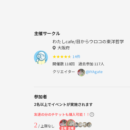
主催サークル
わたしcafe/目からウロコの東洋哲学
大阪府
★
★
★
★
★
14件
開催数 118回
過去参加 117人
クリエイター
@IYAgate
参加者
2名以上でイベントが実施されます
友達の分のチケットも購入可能！！
2
/ 上限なし
主催
主催