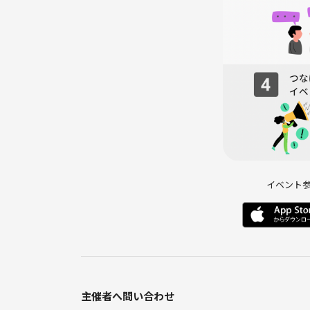
☆お住まい
☆参加理由
↓
●楽しく学ぶ時間 前半（30分）
↓
●休憩（10分）
↓
●楽しく学ぶ時間 後半（30分）
↓
●シェアタイム、次回の案内・終了
次回案内
イベント
※時間配分が、多少変更する場合もあります。
※参加は誰でも自由です。
※相手の意見を尊重して、思想や価値観に関係なく
※講座の後、希望者がいましたら食事に行きます☆
・・・
主催者へ問い合わせ