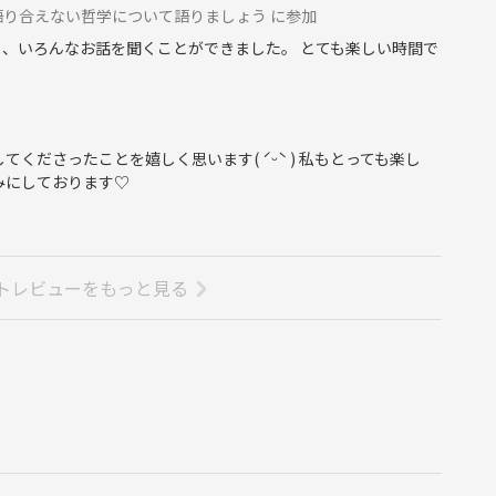
り合えない哲学について語りましょう に参加
し、いろんなお話を聞くことができました。 とても楽しい時間で
活動している社会人サークルです。
。という思いから、開催しております。
くださったことを嬉しく思います( ˊᵕˋ ) 私もとっても楽し
みにしております♡
由があります。
あるけど、お釈迦様の「教え」のことはほとんど知られておりま
トレビューをもっと見る
しています。
者アインシュタイン）
考える宗教と言っていい」（哲学者ニーチェ）