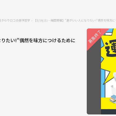
e/目からウロコの東洋哲学
【5/16(土)・梅田開催】"運がいい人になりたい!"偶然を味
になりたい!"偶然を味方につけるために