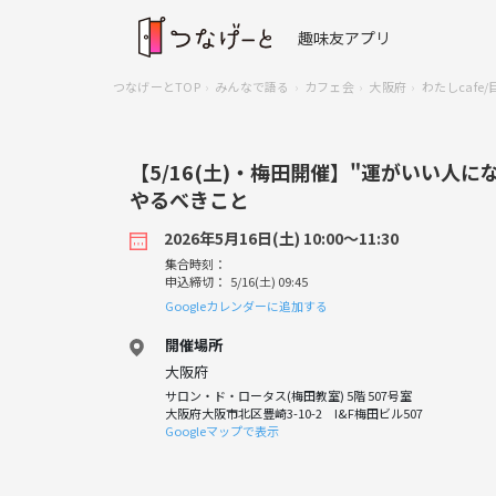
趣味友アプリ
つなげーとTOP
みんなで語る
カフェ会
大阪府
わたしcaf
【5/16(土)・梅田開催】"運がいい人
やるべきこと
2026年5月16日(土) 10:00〜11:30
集合時刻：
申込締切： 5/16(土) 09:45
Googleカレンダーに追加する
開催場所
大阪府
サロン・ド・ロータス(梅田教室) 5階 507号室
大阪府大阪市北区豊崎3-10-2 I&F梅田ビル507
Googleマップで表示