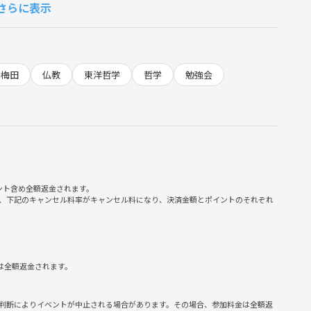
さらに表示
梅田
仏教
東洋哲学
哲学
勉強会
しょう！
やるべきこと
ント含め全額返金されます。
、下記のキャンセル料率がキャンセル料になり、決済金額とポイントのそれぞれ
？
は全額返金されます。
たときに自分のやるべきこと
判断によりイベントが中止される場合があります。その場合、参加料金は全額返