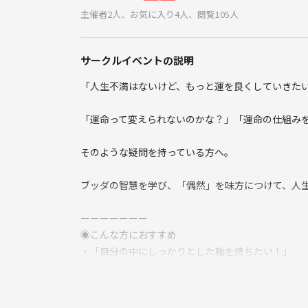
主催者2人、お気に入り4人、閲覧105人
サークルイベントの説明
「人生不満はないけど、もっと運を良くしていきた
「運命って変えられないのかな？」「運命の仕組み
そのような疑問を持っている方へ。
ブッダの智慧を学び、「偶然」を味方につけて、人
ーーーーーーー
◉こんな方におすすめ
・「自分の中にしっかりとした軸を持ちたい！」
・「一度きりの人生もっと充実させたい」
・「後悔のない毎日を送りたい！」
・「日々の寂しさを、本格的に充実させたい」