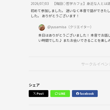
2026/07/03
【梅田◇哲学カフェ】身近な人とは語
＜社会人サークル＞
初めて参加しました。 迷いなく本音で話ができた
目からウロコの東洋哲学勉強会
した。 ありがとうございます！
目からウロコの東洋哲学勉強会は、約１４年前から
@
yusamisa
（クリエイター）
一人でも多くの方に、ブッダの知恵を知ってほしい
本日はありがとうございました！ 本音でお話して
い時間でした♪ またお会いできることを楽し
長年勉強会が継続できているのには、他にはない理
身近にお寺があったり、歴史の授業では聞いたこと
サークルイベン
せん。
一方で、教えを学んだ人は、次のように仏教を評価
シェア
「近代科学と両立可能な唯一の宗教です」（物理学
Post
LINE
facebook
「歴史的に見て、ただ一つキチンと論理的にものを