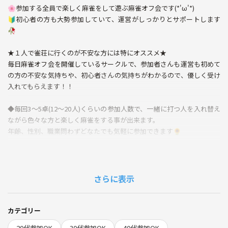
🌸参加する全員で楽しく麻雀をして遊ぶ麻雀オフ会です(*'ω'*)
🔰初心者の方も大勢参加していて、運営がしっかりとサポートします
🥀
★１人で雀荘に行くのが不安な方には特にオススメ★
毎日麻雀オフ会を開催しているサークルで、参加者さんも運営も初めて
の方の不安な気持ちや、初心者さんの気持ちがわかるので、優しく受け
入れてもらえます！！
◆毎回3～5卓(12～20人)くらいの参加人数で、一緒に打つ人を入れ替え
ながら色々な方と楽しく麻雀をする事が出来ます。
年齢、性別、職業問わずどなたでも気軽に参加できます🌻
◆ルール◆
半荘戦・一発・裏ドラ・赤ドラあり
🌸 今流行りのMリーグルール 🌸
さらに表示
🐣 ひよこリーグ 🐣
6連続する成績の合計の良い所で成績を作り、昇降段するリーグ戦とな
カテゴリー
ってます！！
20代参加OK
30代参加OK
40代参加OK