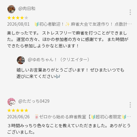
@
肉日和
★
★
★
★
★
2026/08/01
🔰初心者歓迎！✨ 麻雀大会で友達作り！ 点数計算できなくても🆗一人参加でも楽しめるオフ会🎶女性参加大歓迎🌸に参加
楽しかったです。 ストレスフリーで麻雀を打つことができまし
た。 運営の方々、ほかの参加者の方々に感謝です。 また時間が
できたら参加しようかなと思います！
@
ゆめちゃん！
（クリエイター）
嬉しいお言葉ありがとうございます！ ぜひまたいつでも
遊びに来てください🎶
@
ただっち0429
★
★
★
★
★
2026/06/26
🀄ゼロから始める麻雀教室【🔰超初心者限定🔰】全く打てない方・初めてみたい方大募集！！に参加
３時間みっちり色々なことを教えていただきました。ありがとう
ございました。