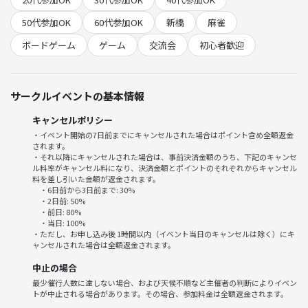
🌟そして初心者さん必見🌟
50代参加OK
60代参加OK
新橋
麻雀
待ち牌がわからなかったら聞けちゃう初心者さんにおすすめのルールと
ボードゲーム
ゲーム
交流会
初心者歓迎
なってます！
そして!!
何を切ったらいいのか、攻めた方が良いのか降りた方がいいのかも聞け
サークルイベントの基本情報
ちゃいます🌸
キャンセルポリシー
【ルール】
・イベント開始の7日前までにキャンセルされた場合はポイント含め全額返金
されます。
■基本はMリーグルール(ルール詳細)
・それ以降にキャンセルされた場合は、事前決済金額のうち、下記のキャンセ
ル料率がキャンセル料になり、決済金額とポイントのそれぞれからキャンセル
料を差し引いた金額が返金されます。
🌸タイムスケジュール🌸
・6日前から3日前まで: 30%
11:45～11:55 集合・受付
・2日前: 50%
・前日: 80%
12:00～16:00 対局(時間打ち切り無し)
・当日: 100%
15:30以降 終わった卓から解散
・ただし、お申し込み後 1時間以内（イベント当日のキャンセルは除く）にキ
ャンセルされた場合は全額返金されます。
対局が終了した卓や抜け番を混ぜて一緒にゲームをする人を
入れ替えて対局を繰り返していきます。
中止の場合
最少催行人数に達しない場合、および天候不順など主催者の判断によりイベン
【参加条件】
トが中止される場合があります。その場合、参加料金は全額返金されます。
18歳以上（高校生不可）のルール・マナーを守れる方