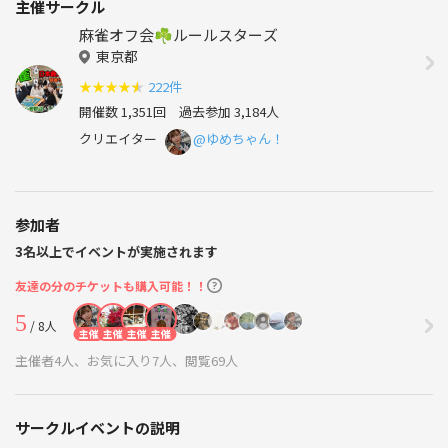
主催サークル
麻雀オフ会☘️ルールスターズ
東京都
★
★
★
★
★
222件
開催数 1,351回
過去参加 3,184人
クリエイター
@ゆめちゃん！
参加者
3名以上でイベントが実施されます
友達の分のチケットも購入可能！！
5
/ 8人
主催
主催
主催
主催
主催者4人、お気に入り7人、閲覧69人
サークルイベントの説明