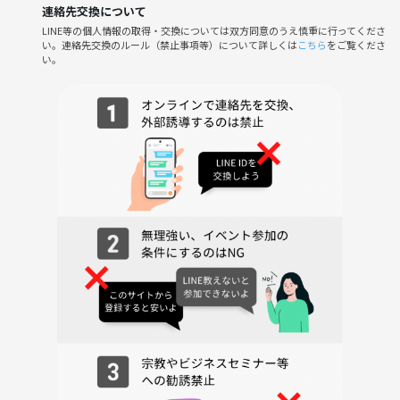
連絡先交換について
1人で麻雀を打てる方（麻雀未経験の方は麻雀教室からご参加くださ
LINE等の個人情報の取得・交換については双方同意のうえ慎重に行ってくださ
い）
い。連絡先交換のルール（禁止事項等）について詳しくは
こちら
をご覧くださ
い。
【参加費】
①つなげーと決済500円(サークル未登録の方は＋500円)
②現地で卓代1200円
【会場についたら】
お店の方に「ルールスターズ参加」の旨をお伝えください。
【喫煙について】
会場内は禁煙となります。合間に外の喫煙所でお願いします。
【飲食物について】
飲食物の持ち込み可能・お茶などドリンクの用意はあります。
【遅刻＆早退について】
遅刻参加も可能ですが、人数により抜け番になる可能性があります。
早退の場合は受付時に帰る時間をお伝えください。