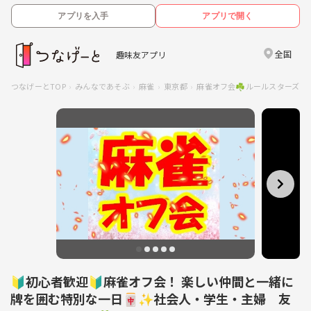
アプリを入手
アプリで開く
全国
趣味友アプリ
つなげーとTOP
みんなであそぶ
麻雀
東京都
麻雀オフ会☘️ルールスターズ
🔰初心者歓迎🔰麻雀オフ会！ 楽しい仲間と一緒に
牌を囲む特別な一日🀄✨社会人・学生・主婦 友