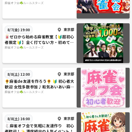
友達作りサークル
麻雀オフ会☘️ルールスターズ
東京都
8/7(金) 19:00
🀄ゼロから始める麻雀教室【🔰超初心
者限定🔰】全く打てない方・初めてみ
たい方大募集！！
麻雀オフ会☘️ルールスターズ
東京都
8/8(土) 12:00
🌻麻雀de友達を作ろう🌻 🔰 初心者大
歓迎 女性多数参加♪和気あいあい麻雀
オフ会！
麻雀オフ会☘️ルールスターズ
東京都
8/8(土) 16:00
🐇麻雀オフ会で気軽に友達作り 初心
者歓迎！✨ 満席続出の人気イベント！