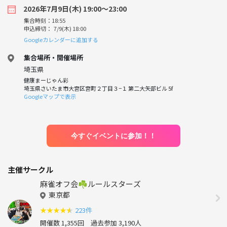
2026年7月9日(木) 19:00〜23:00
集合時刻：18:55
申込締切： 7/9(木) 18:00
Googleカレンダーに追加する
集合場所・開催場所
埼玉県
健康まーじゃん彩
埼玉県さいたま市大宮区宮町２丁目３−１ 第二大矢部ビル 5f
Googleマップで表示
今すぐイベントに参加！！
主催サークル
麻雀オフ会☘️ルールスターズ
東京都
★
★
★
★
★
223件
開催数 1,355回
過去参加 3,190人