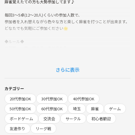
麻雀覚えたての方も大勢参加してます♪
毎回3～5卓(12～20人)くらいの参加人数で、
参加者を入れ替えながら色々な方と楽しく麻雀を打つことが出来ます。
どなたでも気軽にご参加ください🌟
◆ルール◆
半荘戦・一発・裏ドラ・赤ドラあり
🌸 今流行りのMリーグルール “最強リーグ戦”🌸慣れてる方はこちら
へ！
もしくは
さらに表示
🐣 ひよこリーグ 🐣
6連続する成績の合計の良い所で成績を作り、昇降段するリーグ戦とな
ってます！！
カテゴリー
🌟そして初心者さん必見🌟
20代参加OK
30代参加OK
40代参加OK
待ち牌がわからなかったら聞けちゃう初心者さんにおすすめのルールと
なってます！
50代参加OK
60代参加OK
埼玉
麻雀
ゲーム
そして!!
ボードゲーム
交流会
サークル
初心者歓迎
何を切ったらいいのか、攻めた方が良いのか降りた方がいいのかも聞け
ちゃいます🌸
友達作り
リーグ戦