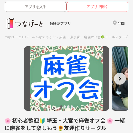
アプリを入手
アプリで開く
全国
趣味友アプリ
つなげーとTOP
みんなであそぶ
麻雀
東京都
麻雀オフ会☘️ルールスターズ
🌸 初心者歓迎🔰 埼玉・大宮で麻雀オフ会 🌸 一緒
に麻雀をして楽しもう🌻友達作りサークル