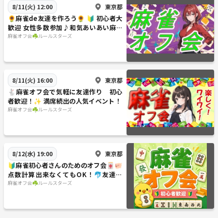
東京都
8/11(火) 12:00
🌻麻雀de友達を作ろう🌻 🔰 初心者大
歓迎 女性多数参加♪和気あいあい麻雀
オフ会！
麻雀オフ会☘️ルールスターズ
東京都
8/11(火) 16:00
🐇麻雀オフ会で気軽に友達作り 初心
者歓迎！✨ 満席続出の人気イベント！
麻雀オフ会☘️ルールスターズ
東京都
8/12(水) 19:00
🔰麻雀初心者さんのためのオフ会🀄🐖
点数計算出来なくてもOK！🐬友達作
りサークル✨ルールスターズ
麻雀オフ会☘️ルールスターズ