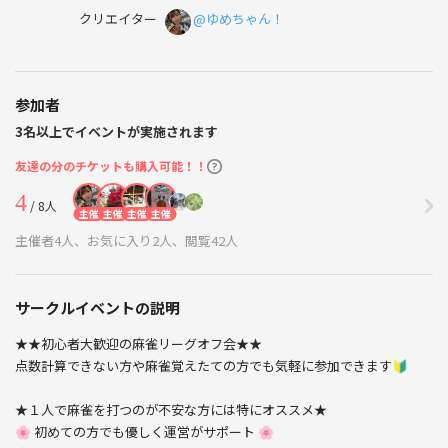
クリエイター
@ゆめちゃん！
参加者
3名以上でイベントが実施されます
友達の分のチケットも購入可能！！
4
/ 8人
主催
主催
主催
主催
主催者4人、お気に入り2人、閲覧42人
サークルイベントの説明
★★初心者大歓迎の麻雀リーグオフ会★★
点数計算できない方や麻雀覚えたての方でも気軽に参加できます🔰
★１人で麻雀を打つのが不安な方には特にオススメ★
🌸 初めての方でも優しく運営がサポート 🌸