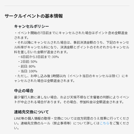
◆タイムスケジュール◆
18:40～18:55 集合・受付
サークルイベントの基本情報
19:00～23:00 ゲーム開始(時間でのゲーム終了無し)
22:30以降はゲームが終わった卓から解散
キャンセルポリシー
ゲームが終わった卓からタイミングを見て一緒に打つ友達を変更します
・イベント開始の7日前までにキャンセルされた場合はポイント含め全額返金
されます。
♪
・それ以降にキャンセルされた場合は、事前決済金額のうち、下記のキャンセ
ル料率がキャンセル料になり、決済金額とポイントのそれぞれからキャンセル
●参加費●
料を差し引いた金額が返金されます。
・6日前から3日前まで: 30%
🐬 つなげーと決済500円(サークル初参加の方は別途500円かかりま
・2日前: 50%
す。)
・前日: 80%
・当日: 100%
🐖 現地で参加料1200円OR最強リーグ戦1500円
・ただし、お申し込み後 1時間以内（イベント当日のキャンセルは除く）にキ
🐄 現地に到着しましたら必ずつなげーとでの
ャンセルされた場合は全額返金されます。
申し込みを受け付けに伝えてください
中止の場合
最少催行人数に達しない場合、および天候不順など主催者の判断によりイベン
●注意事項●
トが中止される場合があります。その場合、参加料金は全額返金されます。
🌷 18歳以上（高校生不可）のルール・マナーを守れる
1人で麻雀を打てる方
連絡先交換について
（リアル麻雀未経験の方は麻雀教室からご参加ください）
LINE等の個人情報の取得・交換については双方同意のうえ慎重に行ってくださ
い。連絡先交換のルール（禁止事項等）について詳しくは
こちら
をご覧くださ
🌹 お店に着きましたらお店の方に
い。
「ルールスターズ参加」の旨をお伝えくださ い。