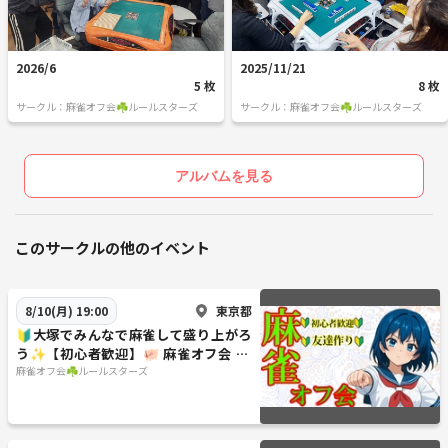
2026/6
2025/11/21
5 枚
8 枚
サークル：麻雀オフ会☘️ルールスターズ
サークル：麻雀オフ会☘️ルールスターズ
アルバムを見る
このサークルの他のイベント
東京都
8/10(月) 19:00
🔰大塚でみんなで麻雀して盛り上がろ
う✨【初心者歓迎】🐖 麻雀オフ会 🐬
友達作り✨ルールスターズ
麻雀オフ会☘️ルールスターズ