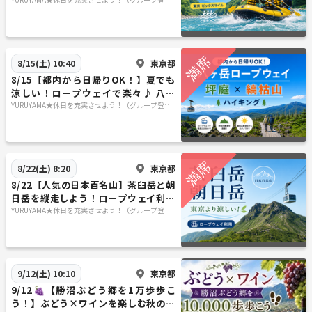
ャーラフティング✨🏞️
サークル）
東京都
8/15(土) 10:40
8/15【都内から日帰りOK！】夏でも
涼しい！ロープウェイで楽々♪ 八ヶ
岳・坪庭＆縞枯山絶景ハイキング
YURUYAMA★休日を充実させよう！（グループ登山
サークル）
東京都
8/22(土) 8:20
8/22【人気の日本百名山】茶臼岳と朝
日岳を縦走しよう！ロープウェイ利用
です！
YURUYAMA★休日を充実させよう！（グループ登山
サークル）
東京都
9/12(土) 10:10
9/12🍇【勝沼ぶどう郷を1万歩歩こ
う！】ぶどう×ワインを楽しむ秋の日