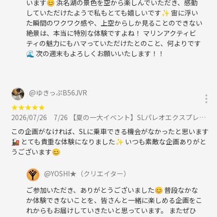
います😊 浜名湖の景色を空から楽しんでいただき、感動
していただけたようで私もとても嬉しいです✨ 宙に浮い
た瞬間のワクワク感や、上空からしか見ることのできない
絶景は、本当に特別な体験ですよね！ マリンアクティビ
ティの魅力にもハマっていただけたとのこと、何よりです
🌊 次の週末もよろしくお願いいたします！！
@
ゆきっぷB56JVR
★
★
★
★
★
2026/07/26
7/26 【夏の一大イベント】SLパレオエクスプレスに乗って、「夏の秩父を満喫」、溶岩焼きBBQも楽しもう！に参加
この企画がなければ、SLに乗車できる機会がなかったと思います
🚂 とても貴重な体験になりました✨ いつも素敵な企画ありがと
うございます😊
@
YOSHI★
（クリエイター）
ご参加いただき、ありがとうございました😊 普段なかな
か体験できないことを、皆さんと一緒に楽しめる企画をこ
れからもお届けしていきたいと思っています。 またぜひ