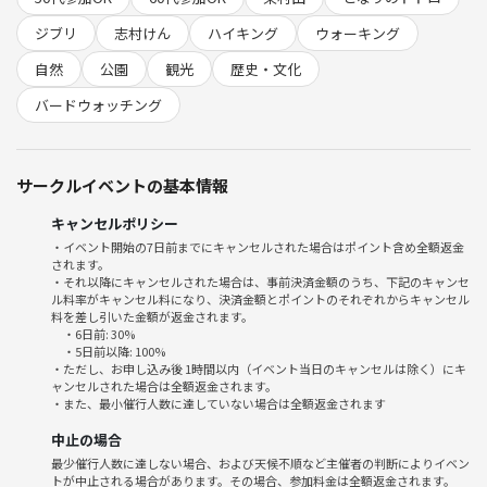
★☆★ つなげーとで「楽しい」を体験しよう ★☆★
ジブリ
志村けん
ハイキング
ウォーキング
・つなげーとには、多くのサークルと魅力的なイベントがたくさんあり
自然
公園
観光
歴史・文化
ます！
バードウォッチング
・サークル活動に参加することで、たくさんの人と出会い、新しい仲間
づくりができます！
・一人ではなかなか始められなかったことも、つなげーとなら挑戦でき
サークルイベントの基本情報
るかもしれません！
・私たち自身も、つなげーとを通じて多くの体験をし、たくさんの仲間
キャンセルポリシー
に出会いました！
・イベント開始の7日前までにキャンセルされた場合はポイント含め全額返金
されます。
－－－－－－－－－－－－－－－－－－－－－－－－－
・それ以降にキャンセルされた場合は、事前決済金額のうち、下記のキャンセ
ル料率がキャンセル料になり、決済金額とポイントのそれぞれからキャンセル
料を差し引いた金額が返金されます。
・6日前: 30%
【主な行先と見どころ】
・5日前以降: 100%
・ただし、お申し込み後 1時間以内（イベント当日のキャンセルは除く）にキ
①志村けんさんの銅像を見学
ャンセルされた場合は全額返金されます。
②志村けんさんのだいじょぶだァー饅頭をたべましょう！（希望者のみ
・また、最小催行人数に達していない場合は全額返金されます
各自で購入してください）
中止の場合
③正福寺地蔵堂（東京都に２つしかない国宝の建築物の１つ です）
最少催行人数に達しない場合、および天候不順など主催者の判断によりイベン
④新山手病院（お母さんが入院している「七国山病院」のモデルとなっ
トが中止される場合があります。その場合、参加料金は全額返金されます。