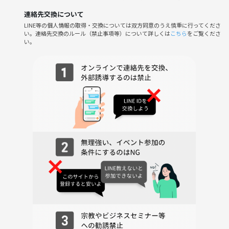
たといわれています）
連絡先交換について
⑤八国山緑地（「七国山」のモデルになっているそうです）
LINE等の個人情報の取得・交換については双方同意のうえ慎重に行ってくださ
⑥狭山公園（自然の多い場所です）
い。連絡先交換のルール（禁止事項等）について詳しくは
こちら
をご覧くださ
⑦トトロの作中では「神池」と呼ばれていましたが、そのモデルといわ
い。
れている「宅部池」（やけべいけ）
◇八国山緑地
ジブリ映画「となりのトトロ」に出てくる「七国山」という地名を覚え
ていますか？ 『都立八国山緑地』は、そのモデルとなった場所と言わ
れています。なだらかな狭山丘陵の東端に位置し、園内全体にコナラや
クヌギなどの雑木林が広がる里山です。
東西1.9キロメートルほどの尾根道は、適度なアップダウンがあり散歩
やウォーキングにピッタリ。また公園内の数カ所に「ころころ広場」や
「ひだまり広場」などの開けた敷地が用意され、のんびり芝生でピクニ
ックを楽しむこともできます。
標高89.4メートルという低山ですが、抜けの良い場所からは辺り一帯を
見渡すことも。もともと上野、下野、常陸、安房、相模、駿河、信濃、
甲斐の8カ国の山々が眺望できたことが名前の由来と言われています。