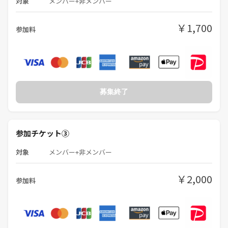
対象
メンバー+非メンバー
・雨天/荒天は中止となります。
・終了時間は概算のため前後する可能性があります。
￥1,700
参加料
・雨が降らなくて強風等悪天候の場合は中止にします。
【注意事項】
※ トラブル等はすべて自己責任となります。
※ 勧誘はすべてお断りします。
※ 未成年の方は参加不可とします。
募集終了
※ 集合時間から5分経過したら出発します。遅刻がないようにしてくだ
さい。
※できる限りキャンセルがないようにしてください。
参加チケット③
対象
メンバー+非メンバー
￥2,000
参加料