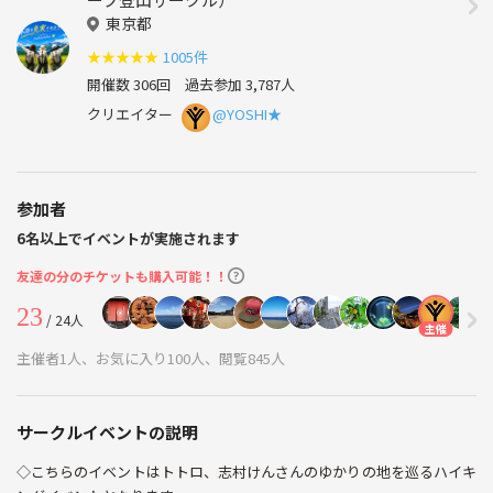
東京都
★
★
★
★
★
1005件
開催数 306回
過去参加 3,787人
クリエイター
@YOSHI★
参加者
6名以上でイベントが実施されます
友達の分のチケットも購入可能！！
23
/ 24人
主催
主催者1人、お気に入り100人、閲覧845人
サークルイベントの説明
◇こちらのイベントはトトロ、志村けんさんのゆかりの地を巡るハイキ