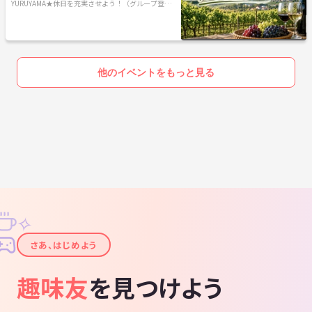
帰り旅🍷
YURUYAMA★休日を充実させよう！（グループ登山
サークル）
他のイベントをもっと見る
✧
✦
さあ、はじめよう
趣味友
を見つけよう