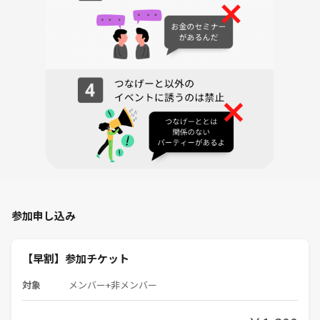
◇宅部池（たくべいけ）
『となりのトトロ』に登場する神池（かみいけ）のモデルになったとさ
れる、東京都狭山公園内にある池です。作中でめいが溺れそうになった
と勘違いされるシーンで登場する池のモチーフと言われています。
◇多摩湖（村山貯水池）
新東京百景、東やまと20景として東大和市のシンボルとなっている多摩
湖は、桜と紅葉の名所として知られ、憩いの場として親しまれていま
す。大正5年から昭和2年の間に建設され、水没移転や経済面で非常に歴
史的な価値の高いものです。また、水源涵養保安として周辺環境や生態
系への配慮がなされています。バードウォッチング、縄文式住居跡など
を目的に、多くの人々が訪れます。
参加申し込み
◆このイベントは「❷ハイキングレベル」です。今回、主にアスファル
トを歩きますが、少し歩く距離が長いので❶お散歩レベルではなく❷ハ
イキングレベルにしています。スニーカーで参加可です。
【早割】参加チケット
レベルの低い順に以下の通りとなります。（レベルは主催者の感覚で記
載していますので感覚に個人差がある場合があります）
対象
メンバー+非メンバー
❶お散歩レベル→特別な装備は不要でスニーカー等で参加いただけま
す。原則、どなたでも参加可能です。