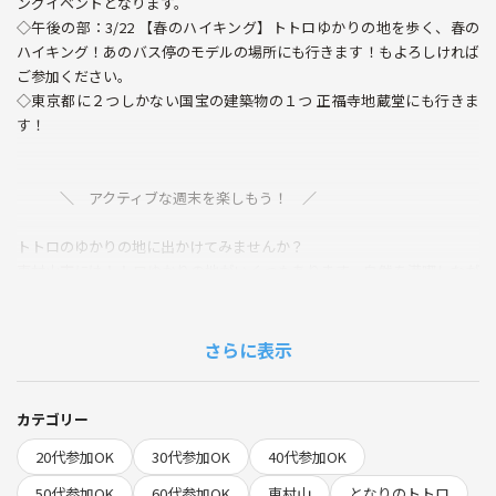
ングイベントとなります。
◇午後の部：3/22 【春のハイキング】トトロゆかりの地を歩く、春の
ハイキング！あのバス停のモデルの場所にも行きます！もよろしければ
ご参加ください。
◇東京都に２つしかない国宝の建築物の１つ 正福寺地蔵堂にも行きま
す！
＼ アクティブな週末を楽しもう！ ／
トトロのゆかりの地に出かけてみませんか？
東村山市にはトトロゆかりの地がいくつもあります。自然を満喫しなが
らのんびりとハイキングを楽しみましょう。
今回歩くのは主にアスファルトです。（八国山緑地は土の上となりま
す）そのため普通のスニーカーで参加できます。
さらに表示
運動不足の方でも歩けるように休憩を多めに取りながら歩きます！
行程は約6.6kmの道のりです！
参加者同士で会話を楽しみながらのんびりと歩きましょう
カテゴリー
20代参加OK
30代参加OK
40代参加OK
－－－－－－－－－－－－－－－－－－－－－－－－－
50代参加OK
60代参加OK
東村山
となりのトトロ