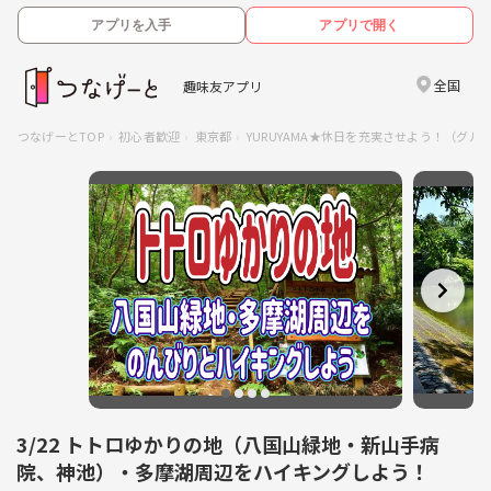
アプリを入手
アプリで開く
全国
趣味友アプリ
つなげーとTOP
初心者歓迎
東京都
YURUYAMA★休日を充実させよう！（グル
3/22 トトロゆかりの地（八国山緑地・新山手病
院、神池）・多摩湖周辺をハイキングしよう！