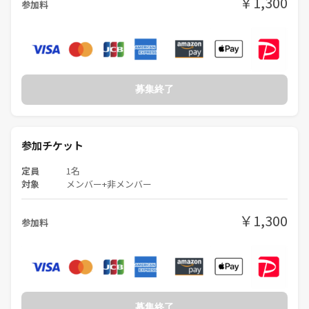
￥1,300
参加料
❷ハイキングレベル→特別な装備は不要でスニーカー等でも参加可能で
す。ただし、土の上を歩くのでトレッキングシューズを推奨します。原
則、どなたでも参加可能です。
❸初級者歓迎の登山→特別な装備は不要ですがリュックとトレッキング
シューズまたは登山靴が必要です。あまりに運動不足の方はお控えくだ
さい。
募集終了
❹初中級者向けの登山→登山経験3回以上の方が対象です。リュックと
トレッキングシューズまたは登山靴が必要です。運動不足の方はお控え
ください。
参加チケット
❺中級者向け登山→ルートが長かったり難所があったりします。装備を
ご自身で判断しイベントに参加できる方対象です。
定員
1名
対象
メンバー+非メンバー
■今後のイベント一覧
￥1,300
参加料
https://tunagate.com/circle/79399/events
■ゆる山★の概要
https://tunagate.com/circle/79399
募集終了