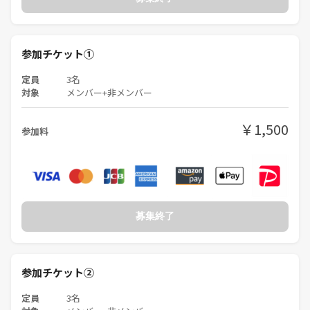
【開催日】
・2026年3月22日（日）
【集合時間/場所】
参加チケット①
・10：00 西武新宿線 東村山駅徒歩1分
定員
3名
ファミリーマート 東村山駅東口店の前
対象
メンバー+非メンバー
【ルートの概要】
￥1,500
・10：00東村山駅→正福寺地蔵堂→新山手病院→八国山緑地→多摩湖→
参加料
狭山公園→神池→バス→13：00頃西武新宿線東村山駅付近で解散（歩く
ペースで前後する可能性があります）
【費用】
・つなげーとの参加費
募集終了
（交通費・飲食・お土産等は各自精算となります）
【持ち物】
・特にありません。
参加チケット②
・歩きやすい靴、服装でご参加ください。
定員
3名
【その他】