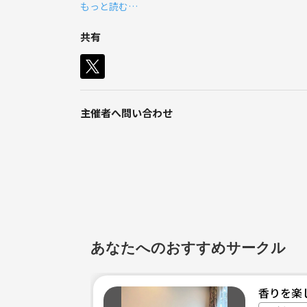
もっと読む…
▶️年間500人以上参加
▶️英語も学べる国際交流
共有
※ネットワークビジネス等の勧誘一切禁止🈲
主催者へ問い合わせ
あなたへのおすすめサークル
香りを楽