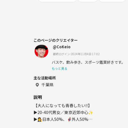
このページのクリエイター
@CoKeio
最終ログイン:2024年11月4日 17:02
バスケ、飲み歩き、スポーツ鑑賞好きです。
もっと見る
主な活動場所
千葉県
説明
【大人になっても青春したい‼️】
▶️20-40代男女／東京近郊中心✨
▶️👩‍⚖️日本人50%、🦸‍♂️外人50%
▶️大型シェアハウスOAKHOUSEと提携