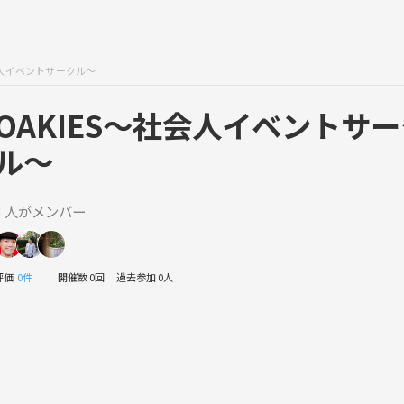
会人イベントサークル〜
OAKIES〜社会人イベントサ
ル〜
3 人がメンバー
評価
0件
開催数 0回
過去参加 0人