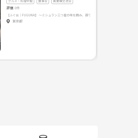
グルメ・料理全般
食事会
異業種交流会
評価
0件
東京都