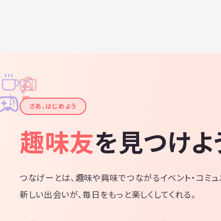
♫
✧
✦
✦
♪
✧
さあ、はじめよう
趣味友
を見つけよ
つなげーとは、趣味や興味でつながるイベント・コミュ
新しい出会いが、毎日をもっと楽しくしてくれる。