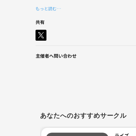
普段は副業として、ちょこっと子供達にオンライン
もっと読む…
体を動かすことは全般的に好きなので、スポ
できたらと思っています！
このサークルではプログラミングの基礎を教えるこ
共有
少しでもプログラミングに興味がある方は気軽に参
よろしくお願いします！
・参加条件
気軽に参加OKですが、プログラミングに少しでも興
主催者へ問い合わせ
・持ち物
ご自身のPC（これ忘れちゃダメですよ！）
・禁止事項
勧誘やビジネス目的の方はご遠慮ください。
マナー違反やルール違反もやめてください。
あなたへのおすすめサークル
《つなげーと上でのLINE IDの交換・聞き出す行為は禁止されてい
ライズ 