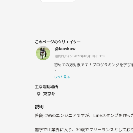
このページのクリエイター
@kowkow
最終ログイン:2022年10月18日 13:58
初めての方対象です！プログラミングを学び
のサークルを運営しています！
もっと見る
主な活動場所
東京都
普段はエンジニアとして働いています。
説明
普段はWebエンジニアですが、Lineスタンプを作
無学でIT業界に入り、30歳でフリーランスとして独
ランニングが趣味です！