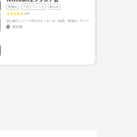
勉強会
プログラミング
飲み会
★
★
★
★
★
4件
初心者エンジニア向けのもくもく会（自習、勉強会）やリアルでの交流会を開催しています。
東京都