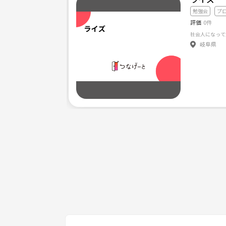
勉強会
プ
評価
0件
岐阜県