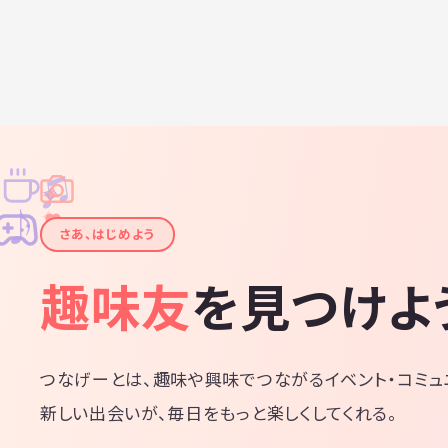
♫
✧
✦
✦
♪
✧
さあ、はじめよう
趣味友
を見つけよ
つなげーとは、趣味や興味でつながるイベント・コミュ
新しい出会いが、毎日をもっと楽しくしてくれる。