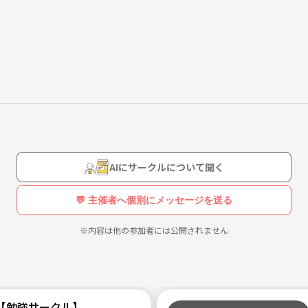
でプログラミンングを教えています。
ーツイベントに参加
とはもちろんですが、プログラミングを通して様々な方達と交流できた
加していただけると嬉しいです！
味ある方のみの参加でお願いします。
AIにサークルについて聞く
💬 主催者へ個別にメッセージを送る
※内容は他の参加者には公開されません
ます》
【勉強サークル】