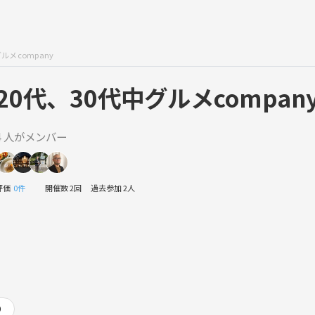
ルメcompany
20代、30代中グルメcompan
4 人がメンバー
評価
0件
開催数 2回
過去参加 2人
り