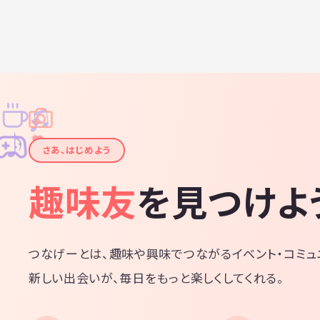
♫
✧
✦
✦
♪
✧
さあ、はじめよう
趣味友
を見つけよ
つなげーとは、趣味や興味でつながるイベント・コミュ
新しい出会いが、毎日をもっと楽しくしてくれる。