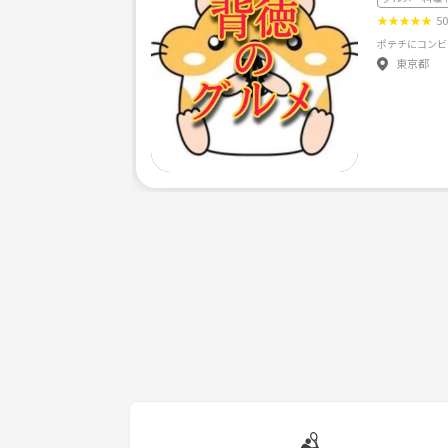
★
★
★
★
★
5
東京都