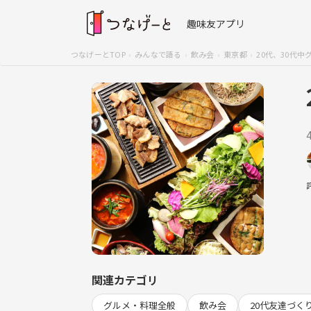
趣味友アプリ
つなげーとTOP
みんなで語る
飲み会
東京都
20代、30代中グ
関連カテゴリ
グルメ・料理全般
飲み会
20代友達づく