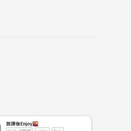
放課後Enjoy🌇
グルメ・料理全般
レジャー
ゲーム