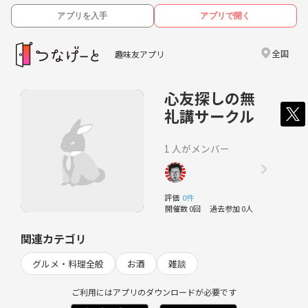
アプリを入手
アプリで開く
全国
趣味友アプリ
心友探しの無
礼講サークル
1 人がメンバー
評価
0件
開催数 0回
過去参加 0人
関連カテゴリ
グルメ・料理全般
お酒
雑談
ご利用にはアプリのダウンロードが必要です