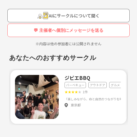
心友づくりは時間がかかります。入って数年で退会される予定の方はご
遠慮いただきたい。
AIにサークルについて聞く
あくまで居続けられる自信のある方に後参加いただきたい。
💬 主催者へ個別にメッセージを送る
信頼関係の醸成が必須ですから自己開示のできない方、年齢、職業、そ
※内容は他の参加者には公開されません
のたパーソナルな情報に関して入会の時点で適当な嘘の経歴で入会され
る方は、途中で最初に作った嘘の設定がバレないように精々頑張って貫
あなたへのおすすめサークル
き通して下さい。
まぁ。バレたら大概自ら消えていきますが。
ジビエBBQ
バーベキュー
アウトドア
グルメ・料理全般
兎にも角にも大心友になれるかどうかはどれだけ長く繋がっていられた
★
★
★
★
★
1件
かに掛かってます。
東京都
友とぶどう酒は古いほど良し。という事を実践するためのサークルです
※LINE グループチャットが母体のサークルです。