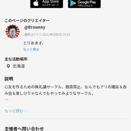
このページのクリエイター
@Brownny
最終ログイン:2022年6月8日 19:21
とりあゑず。
もっと見る
主な活動場所
北海道
説明
心友を作るための無礼講サークル。敬語禁止、なんでもアリの雑談＆呑
み会＆楽しけりゃなんでもやってみようなサークル。
主に札幌近郊在住者を対象に、仕事終わりに一杯呑みに行くとか、休日
もっと読む…
を合わせてなんかやってみようだとか
そんな事を繰り返して心友になっていこうというサークル。
主催者へ問い合わせ