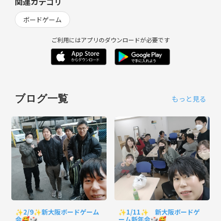
関連カテゴリ
ボードゲーム
ご利用にはアプリのダウンロードが必要です
ブログ一覧
もっと見る
✨2/9✨新大阪ボードゲーム
✨1/11✨ 新大阪ボードゲ
会🥰🎲
ーム新年会🎲🥰