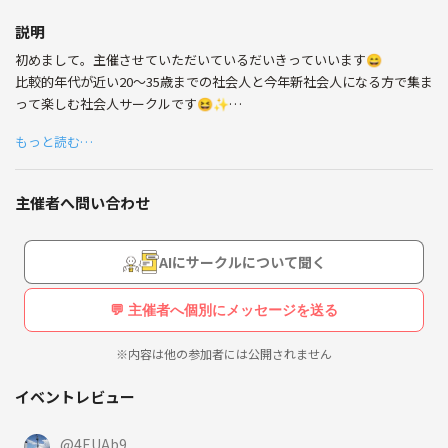
愛媛から関西に出てきて、関西の病院で働いています。
説明
関西に来たときは友達がほとんどいなかったですが、SNS
初めまして。主催させていただいているだいきっていいます😄
を通じて友達が増え、友達からイベント開催してほしいと
言われ始めました🤗
比較的年代が近い20～35歳までの社会人と今年新社会人になる方で集ま
って楽しむ社会人サークルです😆✨
関西はビジネス勧誘も多かったため、友達の輪が広がった
みんなで楽しめられる遊びを通し仲を深め、仲良くなった人達で将来ず
今、勧誘禁止のグループを作ろうと思い開催しています！
もっと読む…
っと関わっていける大切なグループが出来るサークルを目指してメンバ
ー募集させてもらっています！
参加メンバーが固定化してきたので新規メンバーも楽しめられるよう新
主催者へ問い合わせ
しくサークルを作り直し、比較的近い年代でのプライベートを楽しめら
※またグループや参加メンバー、身近な方の想いを大事に
してくれる人達で集まって楽しめられたらと思っているの
れるサークルです😁✨
で、基本的に僕のグループでは1つのグループに参加され
AIにサークルについて聞く
た方は僕の他グループへの参加は辞めてもらっています。
社会人になっていろんなグループを作ってきましたが、新たに新規メン
バーで集まって楽しく活動させてもらっているので、お一人様参加やサ
僕のグループでなければ入るのは全然OKですのでご理解
💬 主催者へ個別にメッセージを送る
ークル初めての方も是非参加してみてください😆♪
願います🙇
みんなSNSを通して集まり、今新規メンバーを中心にたくさんの方が参
※内容は他の参加者には公開されません
※僕のグループでの複数参加が分かった場合には勝手にこ
加してくれています😊
ちらのほうでサークル退会させてもらいますのでよろしく
新たなメンバーともさらに盛り上がっていけたらと思っているので、ま
イベントレビュー
お願いしますm(_ _)m
ずはみんなで楽しめられるボードゲームを通し、最近はイベント外でも
新規メンバー中心の会、よく参加してくれるメンバー会、仲良くなった
@
4EUAb9