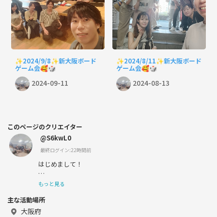
✨2024/9/8✨新大阪ボード
✨2024/8/11✨新大阪ボード
ゲーム会🥰🎲
ゲーム会🥰🎲
2024-09-11
2024-08-13
このページのクリエイター
@S6kwL0
最終ログイン:22時間前
はじめまして！
臨床工学技士をしているダイキっていいます😄
もっと見る
主な活動場所
大阪府