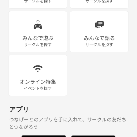
サークルを探す
サークルを探す
※また共同イベントを開いてることはありますので、イベント主催の方
は個人メッセージにてご連絡ください！
出来るだけ安全にしがらみなくみんなが楽しく遊び思い出を作っていけ
たらと思います🤗
ご協力よろしくお願いします🙏
みんなで遊ぶ
みんなで語る
サークルを探す
サークルを探す
オンライン特集
イベントを探す
アプリ
つなげーとのアプリを手に入れて、サークルの友だち
とつながろう