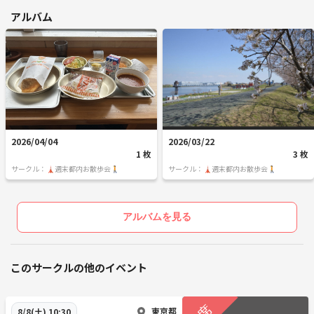
アルバム
2026/04/04
2026/03/22
1 枚
3 枚
サークル：🗼週末都内お散歩会🚶
サークル：🗼週末都内お散歩会🚶
アルバムを見る
このサークルの他のイベント
東京都
8/8(土) 10:30