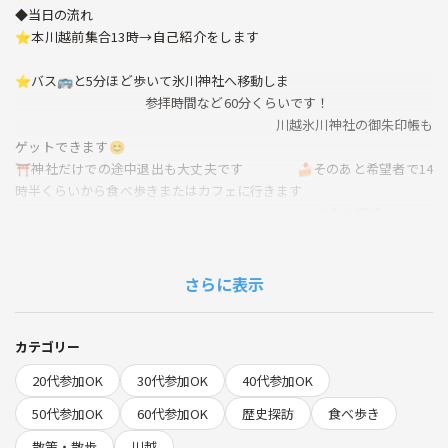
◆当日の流れ
⭐️本川越前集合13時→自己紹介をします
⭐️バス🚌と5分ほど歩いて氷川神社へ移動しま
参拝時間など60分くらいです！
川越氷川神社の御朱印帳も
ゲットできます😊
⛩️神社だけでの途中退出も大丈夫です 🍰そのあと希望者で14
時半くらいから食べ歩きまたはカフェに行きます
グルメ情報
🍡🍵小江戸で食べ歩き散策をします
さつまいも🍠スイーツ 人気店焼き鳥🍖
川越ビール🍺
さらに表示
団子🍡 お散歩カレー🍛
⭐️16時30分には西武本川越駅で解散にし
ます！ 🏠川越は古い
カテゴリー
蔵の街なので最近外国人に人気のエリアになります！
20代参加OK
30代参加OK
40代参加OK
⭐️神社好きな方 🎆 ⭐️🏠川越の街並み好きな
方 ⭐️歴史好きな方 ⭐️
50代参加OK
60代参加OK
歴史探訪
食べ歩き
食べ歩き好きな 🍡🍵 ご参加お待ちしてます
散策・散歩
川越