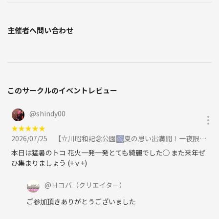
主催者へ問い合わせ
このサークルのイベントレビュー
@
shindy00
★
★
★
★
★
2026/07/25
【立川昭和記念公園🎆夏の思い出満開！一夜限りの花火スペシャルに参加
本日は猛暑のトコ 花火一発一発とても綺麗でした◯ また来年ぜ
ひ集まりましょう (+ｖ+)
@
Ｈコバ
（クリエイター）
ご参加頂きありがとうございました