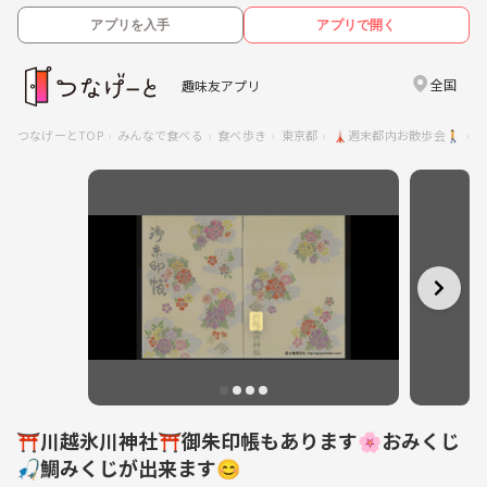
アプリを入手
アプリで開く
全国
趣味友アプリ
つなげーとTOP
みんなで食べる
食べ歩き
東京都
🗼週末都内お散歩会🚶
⛩
⛩️川越氷川神社⛩️御朱印帳もあります🌸おみくじ
🎣鯛みくじが出来ます😊