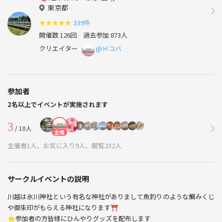
東京都
★
★
★
★
★
339件
開催数 126回
過去参加 873人
クリエイター
@Ｈコバ
参加者
2名以上でイベントが実施されます
3
/ 10人
主催
主催者1人、お気に入り9人、閲覧232人
サークルイベントの説明
川越は氷川神社という有名な神社がありまして魚釣りのような鯛みくじ
や御朱印がもらえる神社になります⛩️
⭐️参加者の方皆様にひんやりグッズを配布します