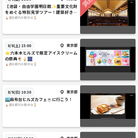
【池袋・自由学園明日館✨重要文化財
をめぐる特別見学ツアー！建築好き歓
迎／
🗼週末都内お散歩会🚶
東京都
8/8(土) 15:00
⭐️六本木ヒルズで限定アイスクリーム
の祭典🍨🍦🎆
🗼週末都内お散歩会🚶
東京都
8/9(日) 10:30
🏙️麻布台ヒルズカフェ☕️に行こう！
🗼週末都内お散歩会🚶