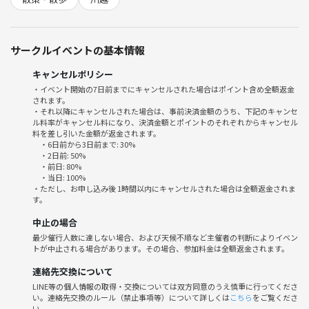
🌱サークルの雰囲気
私たちのサークルは、年齢や職業に関係なく、趣味が合う仲間を作るこ
とを大切にしています。
サークルイベントの基本情報
お一人での参加も大歓迎です！
キャンセルポリシー
みんなで楽しく会話しながら、川越の魅力を再発見しましょう。
・イベント開始の7日前までにキャンセルされた場合はポイント含め全額返金
運営スタッフも皆さんと一緒に楽しむことを心がけていますので、初め
されます。
ての方も安心してご参加ください。
・それ以降にキャンセルされた場合は、事前決済金額のうち、下記のキャンセ
ル料率がキャンセル料になり、決済金額とポイントのそれぞれからキャンセル
料を差し引いた金額が返金されます。
⚠️注意事項⚠️
・6日前から3日前まで: 30%
下記の行為はご遠慮ください。
・2日前: 50%
・前日: 80%
・勧誘・営業・暴言など
・当日: 100%
・迷惑行為
・ただし、お申し込み後 1時間以内にキャンセルされた場合は全額返金されま
す。
中止の場合
サークルやイベントの輪を乱す行動をする方、運営側の指示に従ってい
最少催行人数に達しない場合、および天候不順など主催者の判断によりイベン
ただけない方や運営側が参加者様としてふさわしくないと判断した方
トが中止される場合があります。その場合、参加料金は全額返金されます。
は、参加をお断りする場合がございます。
連絡先交換について
LINE等の個人情報の取得・交換については双方同意のうえ慎重に行ってくださ
ぜひ、皆さんと一緒に川越祭りを楽しみましょう！
い。連絡先交換のルール（禁止事項等）について詳しくは
こちら
をご覧くださ
い。