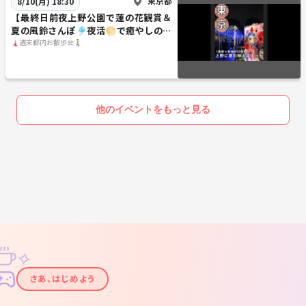
東京都
8/10(月) 18:30
【最終日前夜上野公園で蓮の花観賞＆
夏の風鈴さんぽ🎐夜活🌕で癒やしのひ
とときを体験！
🗼週末都内お散歩会🚶
他のイベントをもっと見る
✧
✦
さあ、はじめよう