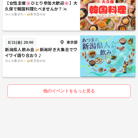
【女性主催🌸ひとり参加大歓迎🌸】大
久保で韓国料理たべませんか？🇰🇷
みんな集まれー🍻東京呑み会
東京都
8/21(金) 20:00
新潟県人飲み会🍻新潟好き大集合でワ
イワイ語り合おう♪
みんな集まれー🍻東京呑み会
他のイベントをもっと見る