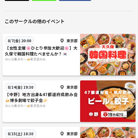
このサークルの他のイベント
東京都
8/7(金) 20:00
【女性主催🌸ひとり参加大歓迎🌸】大
久保で韓国料理たべませんか？🇰🇷
みんな集まれー🍻東京呑み会
東京都
8/14(金) 19:30
【中野】地方出身&47都道府県飲み会
🍻博多劇場で餃子会🥟
みんな集まれー🍻東京呑み会
東京都
8/15(土) 18:30