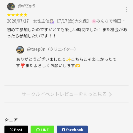
@
yYZqr9
★
★
★
★
★
2026/07/17
女性主催💁🏻‍♀️【7/17(金)大久保】🌸みんなで韓国料理たべませんか？🇰🇷🥘に参加
初めて参加したのですがとても楽しい時間でした！また機会があ
ったら参加したいです！！
@
taep0n
（クリエイター）
ありがとうございました☺️✨こちらこそ楽しかったで
す❣️またよろしくお願いします🫶
サークルイベントレビューをもっと見る
シェア
Post
LINE
facebook