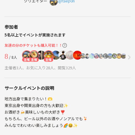
クリエイター
@taep0n
参加者
5名以上でイベントが実施されます
友達の分のチケットも購入可能！！
8
/ 8人
主催
主催
主催
主催者3人、お気に入り28人、閲覧329人
サークルイベントの説明
地方出身で集まりたい！🫶
東京出身や関東出身の方も大歓迎✨
お酒好き🍻美味しいもの大好き❣️
もちろん、ビール以外のお酒やノンアルでも🍹
みんなでわいわい楽しみましょう🌈😆✨