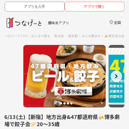
アプリを入手
アプリで開く
全国
趣味友アプリ
つなげーとTOP
みんなで語る
飲み会
東京都
みんな集まれー🍻東京呑み会
6/13(土)【新宿】地方出身&47都道府県🍻博多劇
場で餃子会🥟20〜35歳