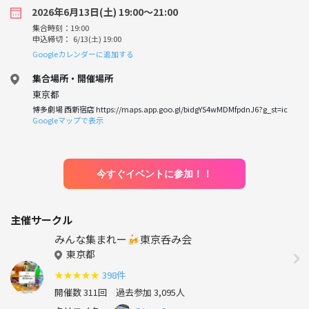
2026年6月13日(土) 19:00〜21:00
集合時刻：19:00
申込締切： 6/13(土) 19:00
Googleカレンダーに追加する
集合場所・開催場所
東京都
博多劇場 西新宿店 https://maps.app.goo.gl/bidgYS4wMDMfpdnJ6?g_st=ic
Googleマップで表示
今すぐイベントに参加！！
主催サークル
みんな集まれー🍻東京呑み会
東京都
★
★
★
★
★
398件
開催数 311回
過去参加 3,095人