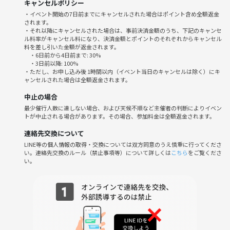
保険、金融商材等の勧誘
キャンセルポリシー
上記の行為、勧誘を目的とした参加を禁止とさせて頂いております。こ
・イベント開始の7日前までにキャンセルされた場合はポイント含め全額返金
されます。
ちらの行為を発見したり、後日参加者より申し出があった場合は、以降
・それ以降にキャンセルされた場合は、事前決済金額のうち、下記のキャンセ
の参加不可、つなげーとへ報告させて頂いております。
ル料率がキャンセル料になり、決済金額とポイントのそれぞれからキャンセル
料を差し引いた金額が返金されます。
・6日前から4日前まで: 30%
・3日前以降: 100%
・ただし、お申し込み後 1時間以内（イベント当日のキャンセルは除く）にキ
ャンセルされた場合は全額返金されます。
中止の場合
最少催行人数に達しない場合、および天候不順など主催者の判断によりイベン
トが中止される場合があります。その場合、参加料金は全額返金されます。
連絡先交換について
LINE等の個人情報の取得・交換については双方同意のうえ慎重に行ってくださ
い。連絡先交換のルール（禁止事項等）について詳しくは
こちら
をご覧くださ
い。