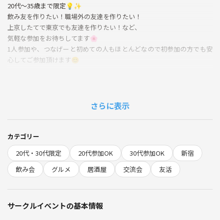
20代〜35歳まで限定💡✨
飲み友を作りたい！職場外の友達を作りたい！
上京したてで東京でも友達を作りたい！など、
気軽な参加をお待ちしてます🌸
1人参加や、つなげーと初めての人もほとんどなので初参加の方でも安
心してご参加頂けます😊
🍀場所
博多劇場 西新宿店
https://maps.app.goo.gl/bidgYS4wMDMfpdnJ6?g_st=ic
さらに表示
■禁止事項■
カテゴリー
※会を楽しむためにも必ずお読み下さい※
20代・30代限定
20代参加OK
30代参加OK
新宿
・過度なナンパ行為や迷惑行為
・開催内容や風景写真、動画のSNS等への無許可投稿
飲み会
グルメ
居酒屋
交流会
友活
・街コンやつなげーと等で開催するイベントの主催者及び関係者の方の
参加
（最近過度なお誘いの報告があったためご遠慮頂いております ）
サークルイベントの基本情報
・ネットワークビジネス、宗教、その他のビジネス勧誘または不動産、