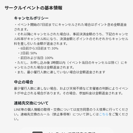
サークルイベントの基本情報
⑤【ボードゲーム交流会♟️】
ボードゲームを楽しみながらメンバーの交流を深める遊びメインのイベ
キャンセルポリシー
ント。
・イベント開始の7日前までにキャンセルされた場合はポイント含め全額返金
されます。
◼️今回のイベント
・それ以降にキャンセルされた場合は、事前決済金額のうち、下記のキャンセ
ル料率がキャンセル料になり、決済金額とポイントのそれぞれからキャンセル
【①和食料理教室会】
料を差し引いた金額が返金されます。
〜煮魚をマスターしよう〜
・6日前から3日前まで: 30%
・2日前: 50%
・前日および当日: 100%
◼️日時
・ただし、お申し込み後 1時間以内（イベント当日のキャンセルは除く）にキ
7日5(日)13:30〜17:00
ャンセルされた場合は全額返金されます。
・また、最小催行人数に達していない場合は全額返金されます
◼️場所
中止の場合
川崎教育文化会館 5F料理教室
最少催行人数に達しない場合、および天候不順など主催者の判断によりイベン
トが中止される場合があります。その場合、参加料金は全額返金されます。
◼️住所
連絡先交換について
〒210-0011 神奈川県川崎市川崎区富士見２丁目１−３
LINE等の個人情報の取得・交換については双方同意のうえ慎重に行ってくださ
い。連絡先交換のルール（禁止事項等）について詳しくは
こちら
をご覧くださ
◼️メニュー
い。
【ご飯】