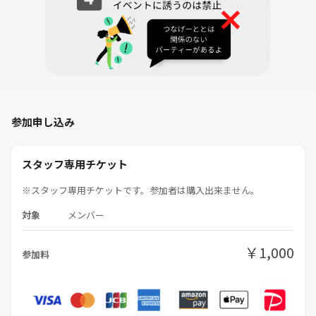
・食器拭きタオル
◼️MM cookingの特徴
○料理教室の平均価格 6500円
→【MM cookingの価格 4500円💰】
○料理教室の平均授業時間 1時間30分
→【MM cookingの授業時間 3時間30分⏰】
参加申し込み
○料理教室の不満 生徒同士が仲良くなれない
→【MM cookingは料理友達が出来る👫】
スタッフ専用チケット
※スタッフ専用チケットです。参加者は購入出来ません。
〜料理を上達しながら友達を作る〜
をコンセプトに運営してます。
対象
メンバー
◼️代表コメント
￥1,000
参加料
7月の料理は【和食料理】🇯🇵
鯖味噌は和食でも覚えておきたい一品🍳
味噌をベースにした献立にゆず大根のさっぱりさが相性抜群です‼️