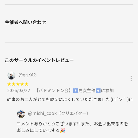
主催者へ問い合わせ
このサークルのイベントレビュー
@
qrjXAG
★
★
★
★
★
2026/03/22
【バドミントン会】🚹男女主催🚺に参加
幹事のお二人がとても親切によくしていただきました(∩´∀｀)∩
@
michi_cook
（クリエイター）
コメントありがとうございます‼️ また、お会い出来るのを
楽しみにしています☺️🎉