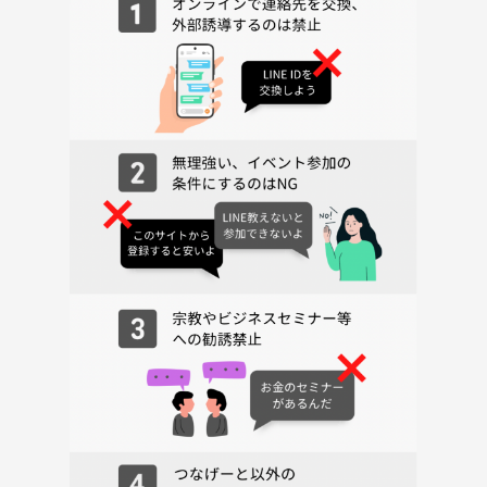
【鯖の味噌煮】
→霜降り、臭み消し、魚の加熱が学べます。
【豚汁】
→野菜の旨味の引き出し方が学べます。
【ゆず大根】
→浸透圧、漬物が学べます。
◾️タイムスケジュール
13:30〜 サークル説明
13:45〜 調理科学 座学
14:00〜 調理実習
15:00〜 交流(ボドゲ)&料理クイズ(景品有)
16:00〜 実食・片付け
17:00〜 解散
◼️持ち物
・飲み物(必要なら)
・手拭き用ハンカチ