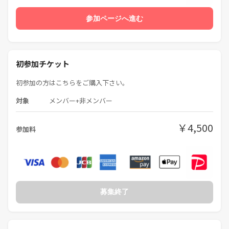
ぜひご参加下さい☺️
参加ページへ進む
◼️代表(講師)について
【michi(31)】
○職業
初参加チケット
学校給食調理責任者
ABC cooking講師
初参加の方はこちらをご購入下さい。
対象
メンバー+非メンバー
○保有資格一覧
・専門調理師、調理技能士
・調理師
￥4,500
参加料
・食品衛生責任者
・アレルギー対応アドバイザー
・家庭料理技能検定
・料理検定
・インテリジェントクッキングマイスター
・ABCクッキングライセンス
募集終了
趣味はSNSでのレシピ動画投稿📚
料理と音楽が好きです☺️🎵