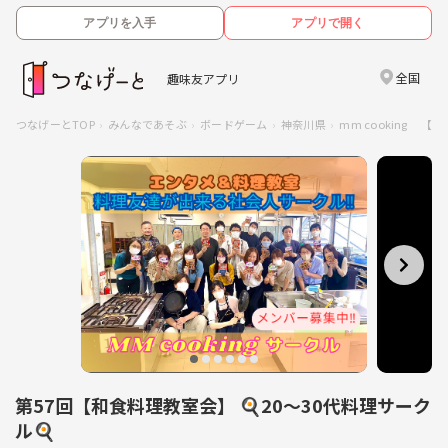
アプリを入手
アプリで開く
全国
趣味友アプリ
つなげーとTOP
みんなであそぶ
ボードゲーム
神奈川県
mm cooking 【
第57回【和食料理教室会】 🍳20〜30代料理サーク
ル🍳