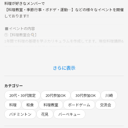
料理が好きなメンバーで
【料理教室・季節行事・ボドゲ・運動…】などの様々なイベントを開催
しております‼️
◼️イベントの内容
①【料理教室会🍳】
1年間で料理の基礎を学ぶカリキュラムを作成してます。現役料理講師&
専門調理師が料理の基礎を調理科学を使って詳しく教えます。
②【手作りの軽食🍪×ボードゲーム🧩】
パン・ケーキ・お菓子などを一からみんなで手作り。待ち時間にボード
さらに表示
ゲームで遊べる新感覚のイベント。新しい友達や人脈を増やせます。
③【行事イベント🍖】
カテゴリー
春は花見、夏はBBQ、冬はクリスマスパーティーなど、季節に沿ったイ
20代・30代限定
20代参加OK
30代参加OK
川崎
ベントを開催。コース料理会など本格的な料理イベントも。
料理
和食
料理教室
ボードゲーム
交流会
④【運動イベント🏸】
バドミントン
花見
バーベキュー
バドミントンなど体育館で初心者が楽しみながら出来る運動でリフレッ
シュ。