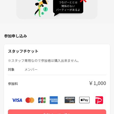
・家庭料理技能検定
・料理検定
・インテリジェントクッキングマイスター
・ABCクッキングライセンス
MM cooking代表。
参加申し込み
話しやすく、楽しいことが大好きです‼︎
【SNS総フォロワー13万人】
スタッフチケット
【インスタフォロワー1万人】
【審査&招待制グルメコミュニティ会員】
※スタッフ専用なので参加者は購入出来ません。
対象
メンバー
◼️注意事項
マルチ勧誘などはないのでご安心下さい。
￥1,000
参加料
ビジネス勧誘などもご遠慮下さい。