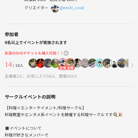
クリエイター
@michi_cook
参加者
6名以上でイベントが実施されます
友達の分のチケットも購入可能！！
14
/ 18人
主催
主催
主催者2人、お気に入り56人、閲覧623人
サークルイベントの説明
【料理×エンターテイメント/料理サークル】
料理教室やエンタメ系イベントを開催する料理サークルです🍳🎉
◼️イベントについて
料理が好きなメンバーで