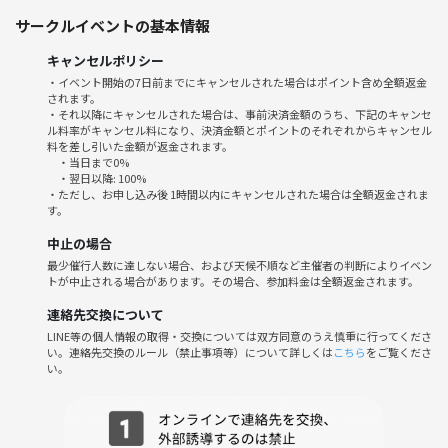
⑤【ボードゲーム交流会♟️】
サークルイベントの基本情報
ボードゲームを楽しみながらメンバーの交流を深める遊びメインのイベ
ント。
キャンセルポリシー
・イベント開始の7日前までにキャンセルされた場合はポイント含め全額返金
◼️今回のイベント
されます。
【⑤ボードゲーム交流会】
・それ以降にキャンセルされた場合は、事前決済金額のうち、下記のキャンセ
ル料率がキャンセル料になり、決済金額とポイントのそれぞれからキャンセル
〜つなげーと初心者大歓迎〜
料を差し引いた金額が返金されます。
・当日まで0%
◼️日時
・翌日以降: 100%
・ただし、お申し込み後 1時間以内にキャンセルされた場合は全額返金されま
6月7日(日)13:30〜17:00
す。
中止の場合
◼️場所
最少催行人数に達しない場合、および天候不順など主催者の判断によりイベン
川崎教育文化会館2F 第1会議室
トが中止される場合があります。その場合、参加料金は全額返金されます。
◼️住所
連絡先交換について
〒210-0011 神奈川県川崎市川崎区富士見２丁目１−３
LINE等の個人情報の取得・交換については双方同意のうえ慎重に行ってくださ
い。連絡先交換のルール（禁止事項等）について詳しくは
こちら
をご覧くださ
い。
◼️持ち物
・飲み物(必要なら)
・持っていたらやりたいボードゲーム