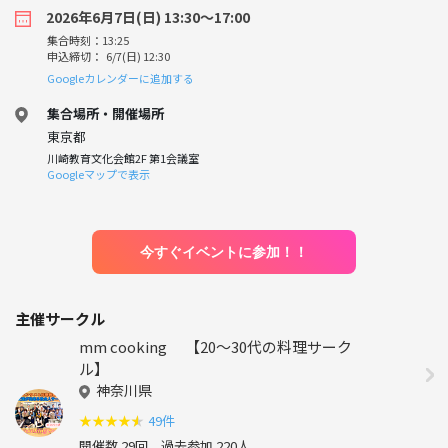
2026年6月7日(日) 13:30〜17:00
集合時刻：13:25
申込締切： 6/7(日) 12:30
Googleカレンダーに追加する
集合場所・開催場所
東京都
川崎教育文化会館2F 第1会議室
Googleマップで表示
今すぐイベントに参加！！
主催サークル
mm cooking 【20～30代の料理サーク
ル】
神奈川県
★
★
★
★
★
49件
開催数 29回
過去参加 220人