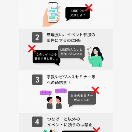
◼️代表コメント
月一開催のボードゲーム交流会‼️
新しい友達や、サークルメンバーと交流を深め
て楽しみましょう☺️👍
初心者が楽しめるゲームを主に遊びます！
(初めての方用にゲームの説明はスタッフが行いますのでご安心くださ
い)
ぜひ遊びにいらして下さい🎵
◼️主催者について
【みち】
保有資格一覧
・専門調理師、調理技能士
・調理師
・衛生責任者
・アレルギー対応アドバイザー