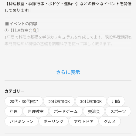
【料理教室・季節行事・ボドゲ・運動…】などの様々なイベントを開催
しております‼️
◼️イベントの内容
①【料理教室会🍳】
1年間で料理の基礎を学ぶカリキュラムを作成してます。現役料理講師&
専門調理師が料理の基礎を調理科学を使って詳しく教えます。
②【手作りの軽食🍪×ボードゲーム🧩】
パン・ケーキ・お菓子などを一からみんなで手作り。待ち時間にボード
ゲームで遊べる新感覚のイベント。新しい友達や人脈を増やせます。
さらに表示
③【行事イベント🍖】
春は花見、夏はBBQ、冬はクリスマスパーティーなど、季節に沿ったイ
カテゴリー
ベントを開催。コース料理会など本格的な料理イベントも。
20代・30代限定
20代参加OK
30代参加OK
川崎
④【運動イベント🏸】
料理
料理教室
ボードゲーム
交流会
スポーツ
バドミントンやボーリングなど初心者が楽しみながら出来る運動でリフ
バドミントン
ボーリング
アウトドア
グルメ
レッシュ。