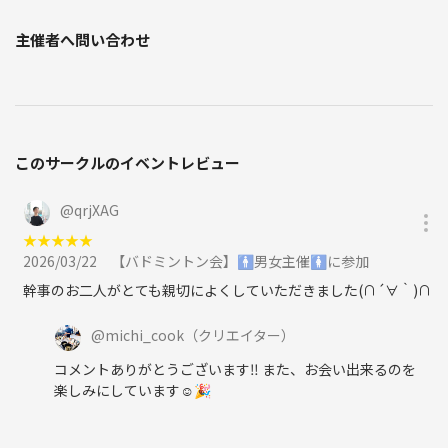
主催者へ問い合わせ
このサークルのイベントレビュー
@
qrjXAG
★
★
★
★
★
2026/03/22
【バドミントン会】🚹男女主催🚺に参加
幹事のお二人がとても親切によくしていただきました(∩´∀｀)∩
@
michi_cook
（クリエイター）
コメントありがとうございます‼️ また、お会い出来るのを
楽しみにしています☺️🎉