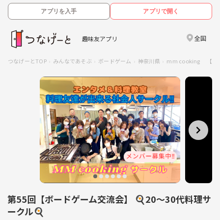
アプリを入手
アプリで開く
全国
趣味友アプリ
つなげーとTOP
みんなであそぶ
ボードゲーム
神奈川県
mm cooking 【
第55回【ボードゲーム交流会】 🍳20〜30代料理サ
ークル🍳