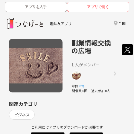
アプリを入手
アプリで開く
全国
趣味友アプリ
副業情報交換
の広場
1 人がメンバー
評価
0件
開催数 0回
過去参加 0人
関連カテゴリ
ビジネス
ご利用にはアプリのダウンロードが必要です