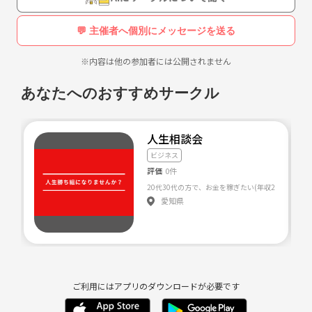
の募集をします
(((o(*ﾟ▽ﾟ*)o)))♡
💬 主催者へ個別にメッセージを送る
皆さんでネットワークをどんどん広げるため、連絡交換可能な方、よろ
※内容は他の参加者には公開されません
しくお願いします
٩(๑❛ᴗ❛๑)۶
あなたへのおすすめサークル
人生相談会
ビジネス
評価
0件
20代30代の方で、お金を稼ぎたい(年収2000万
愛知県
ご利用にはアプリのダウンロードが必要です