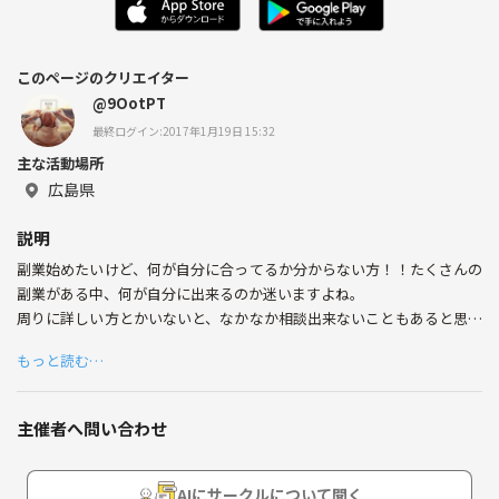
このページのクリエイター
@9OotPT
最終ログイン:2017年1月19日 15:32
主な活動場所
広島県
説明
副業始めたいけど、何が自分に合ってるか分からない方！！たくさんの
副業がある中、何が自分に出来るのか迷いますよね。
周りに詳しい方とかいないと、なかなか相談出来ないこともあると思い
ます
もっと読む…
(((o(*ﾟ▽ﾟ*)o)))
MLM、アフィリエイト、投資、仮想通貨、ACN…
本当にたくさんありますよね。
主催者へ問い合わせ
なので、副業に興味ある方、情報交換や相談したい方、自分の持ってい
る副業情報をアピールしたい方、副業を始めてみようか検討中の方etc.
AIにサークルについて聞く