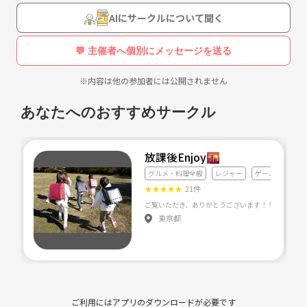
AIにサークルについて聞く
💬 主催者へ個別にメッセージを送る
※内容は他の参加者には公開されません
あなたへのおすすめサークル
放課後Enjoy🌇
グルメ・料理全般
レジャー
ゲーム
★
★
★
★
★
21件
東京都
ご利用にはアプリのダウンロードが必要です