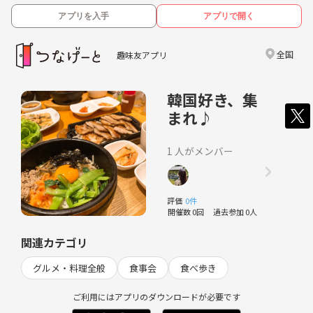
アプリを入手
アプリで開く
全国
趣味友アプリ
韓国好き、集
まれ♪
1 人がメンバー
評価
0件
開催数 0回
過去参加 0人
関連カテゴリ
グルメ・料理全般
食事会
食べ歩き
ご利用にはアプリのダウンロードが必要です