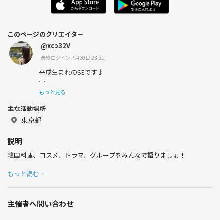
このページのクリエイター
@xcb32V
最終ログイン:7月30日 23:21
平成生まれのSEです♪
千葉県出身、都内住みです⸜🙌🏻⸝‍
もっと見る
主な活動場所
東京都
韓国、映画、カフェ、オシャレ好きです💅
説明
よろしくお願いします🫶
韓国料理、コスメ、ドラマ、グループをみんなで語りましょ！
もっと読む…
主催者へ問い合わせ