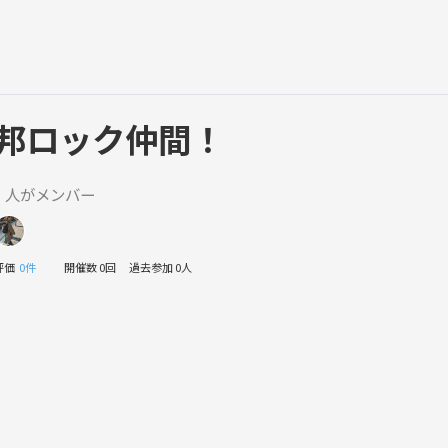
邦ロック仲間！
1 人がメンバー
評価
0件
開催数 0回
過去参加 0人