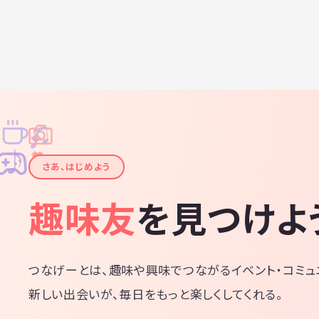
♫
✧
✦
✦
♪
✧
さあ、はじめよう
趣味友
を見つけよ
つなげーとは、趣味や興味でつながるイベント・コミュ
新しい出会いが、毎日をもっと楽しくしてくれる。