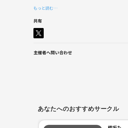
のでみんなで誘い会えるサークルが欲しいなと思い
好きなこと
もっと読む…
ライブ、フェス、邦ロック、キャンプ、カフ
共有
メ、ピクニック
苦手
主催者へ問い合わせ
冗談が通じない人
あなたへのおすすめサークル
櫻坂た