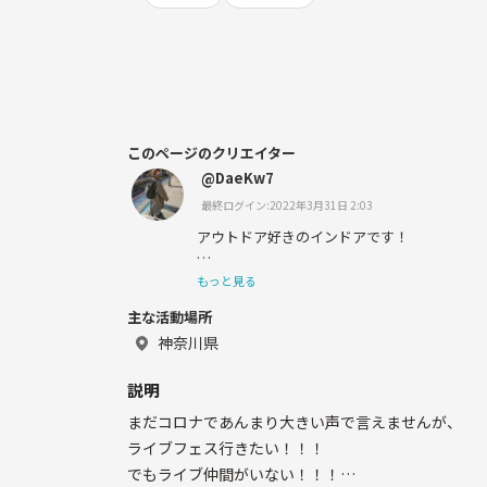
このページのクリエイター
@DaeKw7
最終ログイン:2022年3月31日 2:03
アウトドア好きのインドアです！
もっと見る
主な活動場所
もともとアウトドア大好き人間ですが、年齢
りがちです😩
神奈川県
今年こそ友達増やして楽しみたいと思います
説明
まだコロナであんまり大きい声で言えませんが、
よろしくお願いいたします❗️
ライブフェス行きたい！！！
でもライブ仲間がいない！！！