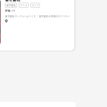
留冬藍名
アニメ
ライブ
評価
0件