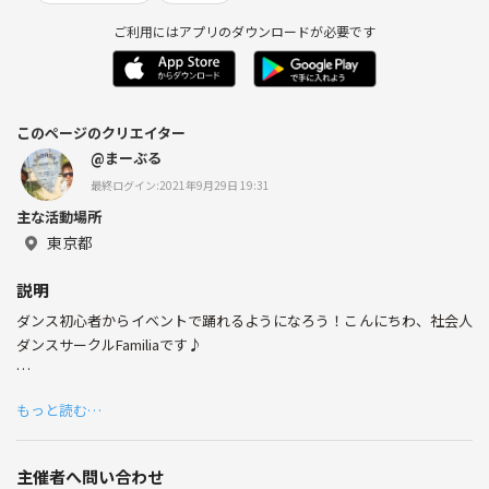
ご利用にはアプリのダウンロードが必要です
このページのクリエイター
@まーぶる
最終ログイン:2021年9月29日 19:31
主な活動場所
東京都
説明
ダンス初心者からイベントで踊れるようになろう！こんにちわ、社会人
ダンスサークルFamiliaです♪
▪️Familiaって？
もっと読む…
このサークルは、
社会人になってもダンスがしたい！
主催者へ問い合わせ
ダンスに興味がある、やってみたい！