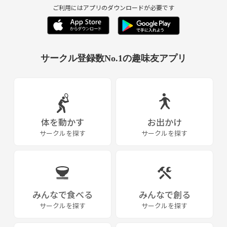
Familia主催のイベントもあります。
ご利用にはアプリのダウンロードが必要です
※渋谷Wombで開催
興味あれば、気軽に連絡ください！
サークル登録数No.1の趣味友アプリ
▪️前回開催
12/11 ＠渋谷Worcle
次回は調整中！
体を動かす
お出かけ
詳細は、メッセにて送ります♪
サークルを探す
サークルを探す
※費用は、場代（500〜1000円）のみ
気軽に参加してください♪
みんなで食べる
みんなで創る
質問等あれば、いつでもどうぞー♪
サークルを探す
サークルを探す