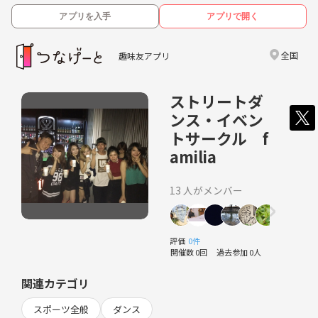
アプリを入手
アプリで開く
全国
趣味友アプリ
ストリートダ
ンス・イベン
トサークル f
amilia
13 人がメンバー
評価
0件
開催数 0回
過去参加 0人
関連カテゴリ
スポーツ全般
ダンス