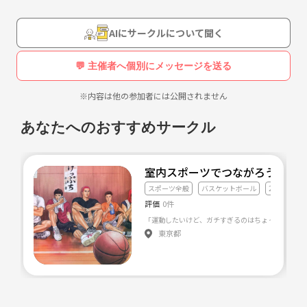
イベントに出てみたい！
・・・
AIにサークルについて聞く
など、ダンス経験関係なくダンスが好きな人なら大歓迎です！
💬 主催者へ個別にメッセージを送る
現在、サークル構成は男性17人、女性11人です。
※内容は他の参加者には公開されません
年齢は20〜30代が中心です！
あなたへのおすすめサークル
▪️活動内容
・レッスン
室内スポーツでつながろう⛹️‍♂️
月2回 土日の10〜11:30
スポーツ全般
バスケットボール
20代友達づ
@千葉、渋谷周辺のダンススタジオ
評価
0件
海外や日本のPVを題材にして、振りを教えます！
東京都
※希望あればジャンルを決めてレッスンします
・Event出演
都内のCLUBイベントや野外イベにて、チームで出演します！