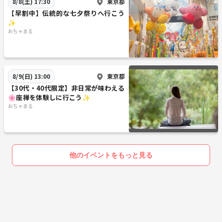
東京都
8/8(土) 17:30
【早割中】伝統的な七夕祭りへ行こう
✨
おちゃまる
東京都
8/9(日) 13:00
【30代・40代限定】非日常が味わえる
🌸座禅を体験しに行こう✨
おちゃまる
他のイベントをもっと見る