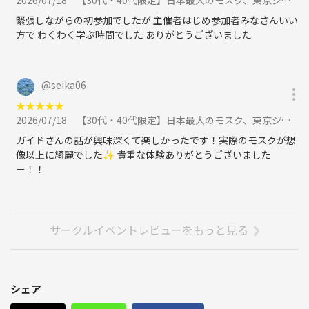
2026/07/18
【30代・40代限定】日本最大のモスク、東京ジャーミィへ行こう🌈🌈名物はユーモアあるガイドさんです✨に参加
緊張しながらの初参加でしたが 主催者はじめ参加者みなさんいい
方で わくわく学ぶ時間でした ありがとうございました
@
seika06
★
★
★
★
★
2026/07/18
【30代・40代限定】日本最大のモスク、東京ジャーミィへ行こう🌈🌈名物はユーモアあるガイドさんです✨に参加
ガイドさんの話が興味深くて楽しかったです！実際のモスクが想
像以上に綺麗でした✨ 貴重な体験ありがとうございました
ー！！
サークルイベントレビューをもっと見る
シェア