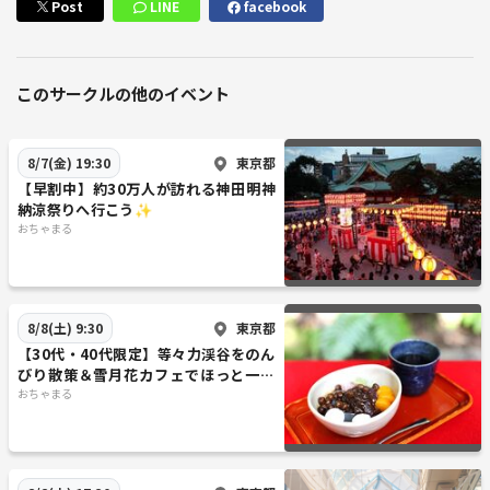
Post
LINE
facebook
このサークルの他のイベント
東京都
8/7(金) 19:30
【早割中】約30万人が訪れる神田明神
納涼祭りへ行こう✨
おちゃまる
東京都
8/8(土) 9:30
【30代・40代限定】等々力渓谷をのん
びり散策＆雪月花カフェでほっと一息
🍰☕️
おちゃまる