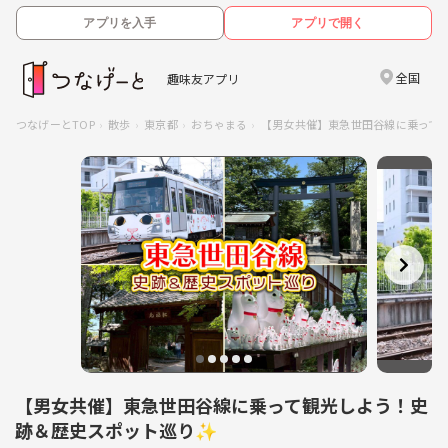
アプリを入手
アプリで開く
全国
趣味友アプリ
つなげーとTOP
散歩
東京都
おちゃまる
【男女共催】東急世田谷線に乗って
【男女共催】東急世田谷線に乗って観光しよう！史
跡＆歴史スポット巡り✨