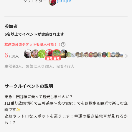
クリエイター
@fJ8jFn
参加者
6名以上でイベントが実施されます
友達の分のチケットも購入可能！！
6
/ 10人
主催
主催
主催者2人、お気に入り39人、閲覧477人
サークルイベントの説明
東急世田谷線に乗って観光しませんか？
1日乗り放題切符で三軒茶屋〜宮の坂駅までをお散歩＆観光で楽しむ企
画です✨
史跡やレトロなスポットを巡ります！幸運の招き猫電車が見れるか
も！？