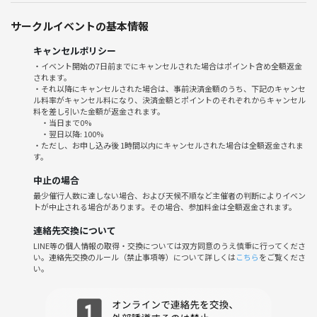
2026/5/30(土)
13時 三軒茶屋駅改札前に集合
サークルイベントの基本情報
17時 山下駅で解散
※時刻は前後する場合があります
キャンセルポリシー
・イベント開始の7日前までにキャンセルされた場合はポイント含め全額返金
されます。
【推奨】
・それ以降にキャンセルされた場合は、事前決済金額のうち、下記のキャンセ
歩きやすい靴
ル料率がキャンセル料になり、決済金額とポイントのそれぞれからキャンセル
飲み物(適宜水分補給してください)
料を差し引いた金額が返金されます。
・当日まで0%
・翌日以降: 100%
【禁止事項】
・ただし、お申し込み後 1時間以内にキャンセルされた場合は全額返金されま
す。
・勧誘やナンパ等のつなげーと利用規約に違反する行為すべて
・イベント風景の撮影、SNSへの投稿
中止の場合
最少催行人数に達しない場合、および天候不順など主催者の判断によりイベン
お散歩やレトロスポット好きな方は参加してみてください😸😸お待ち
トが中止される場合があります。その場合、参加料金は全額返金されます。
してます👍
連絡先交換について
LINE等の個人情報の取得・交換については双方同意のうえ慎重に行ってくださ
い。連絡先交換のルール（禁止事項等）について詳しくは
こちら
をご覧くださ
い。