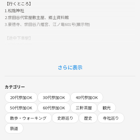
【行くところ】
1.松陰神社
2.世田谷代官屋敷主屋、郷土資料館
3.豪徳寺、世田谷八幡宮、江ノ電601号(展示物)
【途中下車駅】
1.松陰神社前駅
2.世田谷駅
3.宮の坂駅
さらに表示
【現地での支払い】
380円(世田谷線散策きっぷ)
購入は強制ではありませんが、お得なのでぜひ！
カテゴリー
切符の詳細↓
20代参加OK
30代参加OK
40代参加OK
https://www.tokyu.co.jp/railway/ticket/value-ticket/setagaya/
50代参加OK
60代参加OK
三軒茶屋
観光
モバイル版があるので事前にきっぷを購入しておくのもアリです！↓
散歩・ウォーキング
史跡巡り
歴史
寺社巡り
https://www.q-skip.tokyu.co.jp/tickets/8
鉄道
【日程】