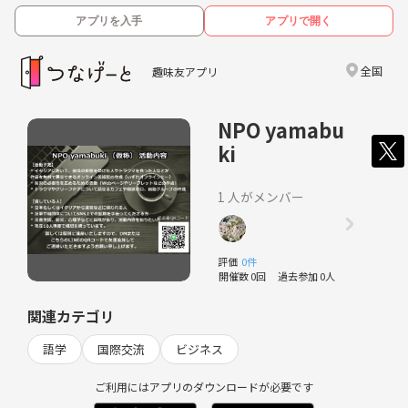
アプリを入手
アプリで開く
全国
趣味友アプリ
NPO yamabu
ki
1 人がメンバー
評価
0件
開催数 0回
過去参加 0人
関連カテゴリ
語学
国際交流
ビジネス
ご利用にはアプリのダウンロードが必要です