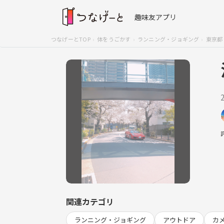
趣味友アプリ
つなげーとTOP
体をうごかす
ランニング・ジョギング
東京都
関連カテゴリ
ランニング・ジョギング
アウトドア
カ