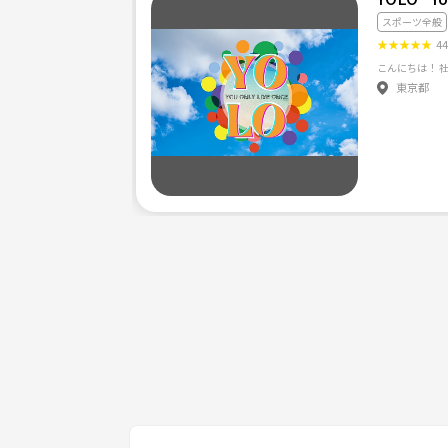
スポーツ全般
★
★
★
★
★
4
東京都