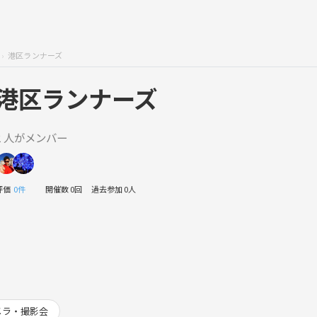
港区ランナーズ
港区ランナーズ
2 人がメンバー
評価
0件
開催数 0回
過去参加 0人
メラ・撮影会