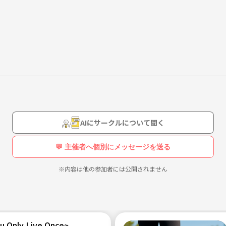
、仕事帰りなどでも荷物を預けられ、シャワーも浴びることが可能です
ます。平日はここをランニングステーション替わりにてきるそうです。
す。
AIにサークルについて聞く
💬 主催者へ個別にメッセージを送る
※内容は他の参加者には公開されません
u Only Live Once~