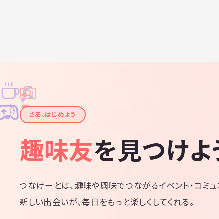
♫
✧
✦
✦
♪
✧
さあ、はじめよう
趣味友
を見つけよ
つなげーとは、趣味や興味でつながるイベント・コミュ
新しい出会いが、毎日をもっと楽しくしてくれる。