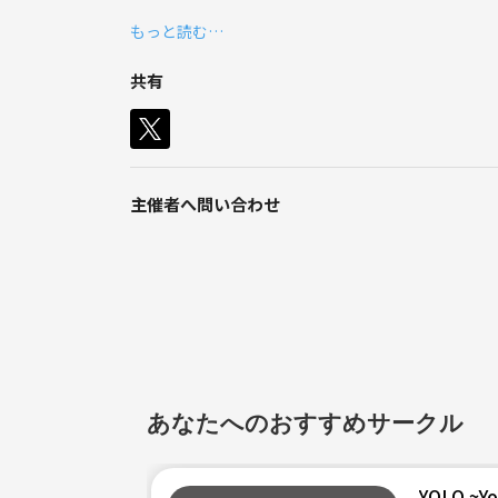
神宮外苑前付近にはランニングステーションもあり
もっと読む…
https://www.samadhiclub.jp/running/
共有
また、表参道駅近くに「清水湯」という銭湯もあり
https://shimizuyu.jp/
東京体育館は12月中旬以降、使用可能になるそうで
https://www.tef.or.jp/tmg/
主催者へ問い合わせ
あなたへのおすすめサークル
YOLO ~Yo