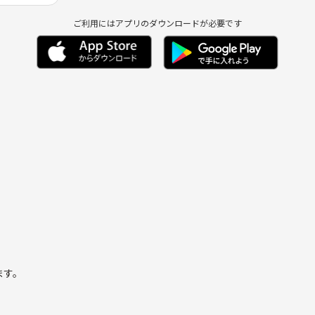
ご利用にはアプリのダウンロードが必要です
して交流深めたいで
ます。