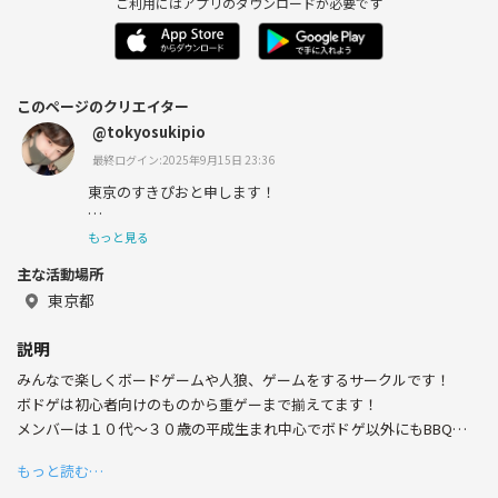
ご利用にはアプリのダウンロードが必要です
このページのクリエイター
@tokyosukipio
最終ログイン:2025年9月15日 23:36
東京のすきぴおと申します！
ボドゲ大好きです!
もっと見る
主な活動場所
カタン、テラフォーミングマーズ、ドミニオン、アバロ
ン、ゴキブリポーカー、人狼、モノポリー、お邪魔者など
東京都
海外旅行、クルーズも趣味で５７ヵ国訪問
説明
みんなで楽しくボードゲームや人狼、ゲームをするサークルです！
ボドゲは初心者向けのものから重ゲーまで揃えてます！
メンバーは１０代～３０歳の平成生まれ中心でボドゲ以外にもBBQやタ
コパなど交流を広げられるイベントをたくさん開催していきたいです!
もっと読む…