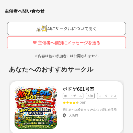
主催者へ問い合わせ
AIにサークルについて聞く
💬 主催者へ個別にメッセージを送る
※内容は他の参加者には公開されません
あなたへのおすすめサークル
ボドゲ601号室
ボードゲーム
人狼
マーダーミステリー
★
★
★
★
★
20件
大阪府