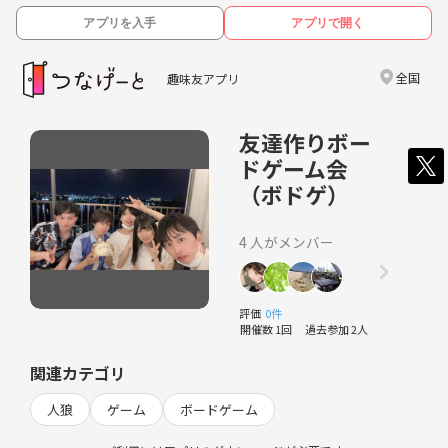
アプリを入手
アプリで開く
全国
趣味友アプリ
友達作りボー
ドゲーム会
（ボドゲ）
4 人がメンバー
評価
0件
開催数 1回
過去参加 2人
関連カテゴリ
人狼
ゲーム
ボードゲーム