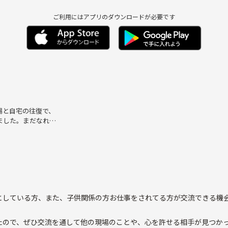
ご利用にはアプリのダウンロードが必要です
場と自宅の往復で、
ました。まだなれな
します。
数で静かにまったり
としている方、また、子供関係の方お仕事をされてる方が交流できる機
たので、ぜひ交流を通して他の現場のことや、心を許せる相手が見つか