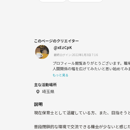
このページのクリエイター
@xEzCpK
最終ログイン:2022年1月3日 7:16
プロフィール閲覧ありがとうございます。職
人間関係の幅を広げてみたいと思い始めてみ
い部分があるかもしれませんが宜しくお願い
もっと見る
主な活動場所
20代男性、仕事→子ども関係
埼玉県
趣味→アニメ、カフェ、ボードゲーム等
説明
人柄→大人数でワイワイするのは苦手で少人
現在保育士として活躍している方、また、目指そう
過ごしたいタイプ
普段閉鎖的な環境で交流できる機会が少ないと感じ