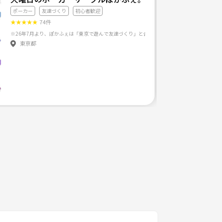
ポーカー
友達づくり
初心者歓迎
★
★
★
★
★
74件
東京都