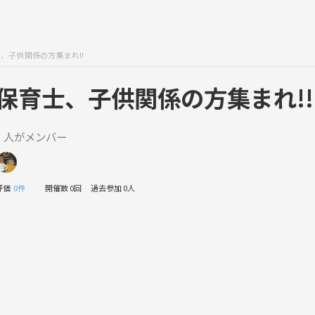
、子供関係の方集まれ!!
保育士、子供関係の方集まれ!!
1 人がメンバー
評価
0件
開催数 0回
過去参加 0人