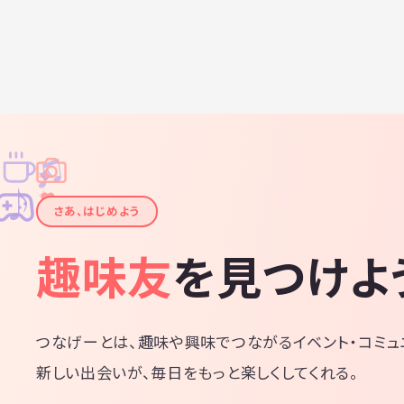
♫
✧
✦
✦
♪
✧
さあ、はじめよう
趣味友
を見つけよ
つなげーとは、趣味や興味でつながるイベント・コミュ
新しい出会いが、毎日をもっと楽しくしてくれる。