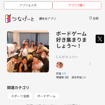
アプリを入手
アプリで開く
全国
趣味友アプリ
ボードゲーム
好き集まりま
しょう〜！
1 人がメンバー
評価
0件
開催数 1回
過去参加 1人
関連カテゴリ
スポーツ全般
ボードゲーム