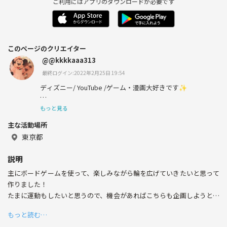
ご利用にはアプリのダウンロードが必要です
このページのクリエイター
@@kkkkaaa313
最終ログイン:2022年2月25日 19:54
ディズニー/ YouTube /ゲーム・漫画大好きです✨
最近特にボードゲームにもハマっていて、沢山友達増やし
もっと見る
たくて初めてみました!
主な活動場所
よかったら参加お願いします☺️
東京都
説明
主にボードゲームを使って、楽しみながら輪を広げていきたいと思って
作りました！
たまに運動もしたいと思うので、機会があればこちらも企画しようと思
ってます☺️
もっと読む…