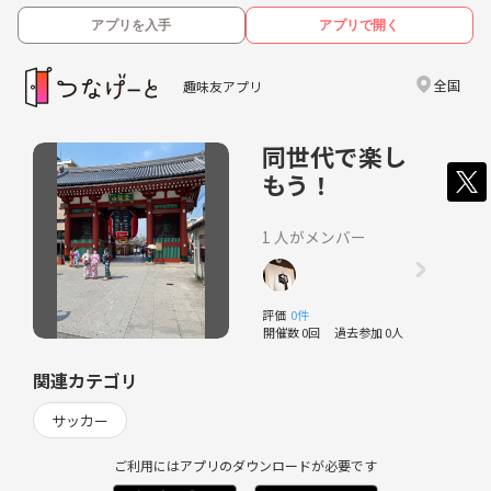
アプリを入手
アプリで開く
全国
趣味友アプリ
同世代で楽し
もう！
1 人がメンバー
評価
0件
開催数 0回
過去参加 0人
関連カテゴリ
サッカー
ご利用にはアプリのダウンロードが必要です