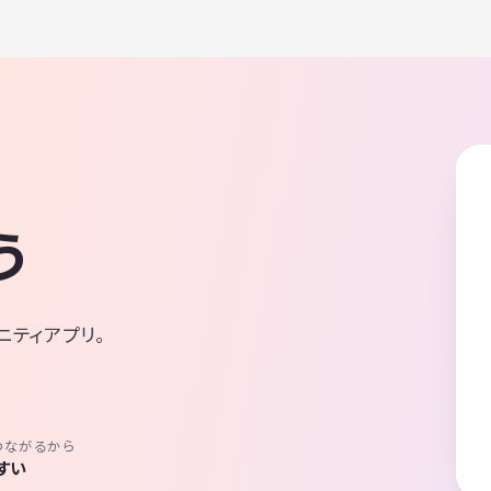
う
ニティアプリ。
つながるから
すい