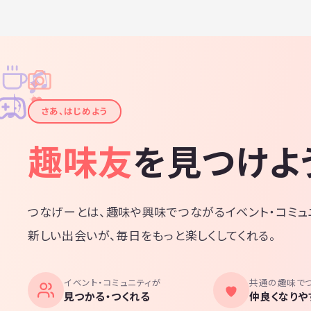
♫
✧
✦
✦
♪
✧
さあ、はじめよう
趣味友
を見つけよ
つなげーとは、趣味や興味でつながるイベント・コミュ
新しい出会いが、毎日をもっと楽しくしてくれる。
イベント・コミュニティが
共通の趣味で
見つかる・つくれる
仲良くなりや