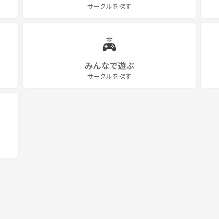
サークルを探す
、一人で参加しても楽しめます♪
や、仲間がたくさん出来た方もたくさんいますよ。
みんなで遊ぶ
くださいね(^.^)
サークルを探す
す。
歓迎ですし、参加いただけると嬉しいです♪