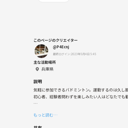
このページのクリエイター
@P4Ecnj
最終ログイン:2023年5月4日 5:45
主な活動場所
兵庫県
説明
気軽に参加できるバドミントン。運動するのは久し
初心者、経験者問わずを楽しみたい人はどなたでも
初心者の方も多く、バドミントンをするのは学校の
もっと読む…
他にもスポーツしたい方や、友達が欲しい方、空いた
共有