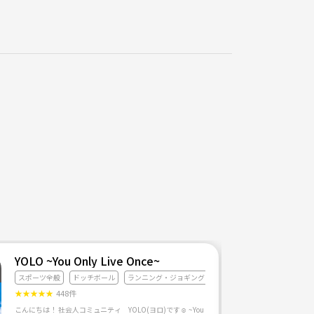
YOLO ~You Only Live Once~
スポーツ全般
ドッチボール
ランニング・ジョギング
★
★
★
★
★
448件
色々企画して行くので よろしくお願いします(≧∀≦)