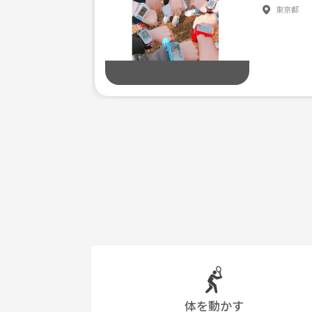
東京都
貴重品を預けるコインロッカーなどもあるので安心
＜Q＆A＞
Q、男女比は？
A、ほぼ半分半分なので、男性も女性も参加しやす
Q、見学は可能ですか？
A、見学可能です。もちろん見学していて、参加し
Q、参加したいけど、仕事や予定があって遅れそう。
A、途中からでも参加OKです。仕事終わりで参加す
もちろん用事があって途中で抜けることも可能です
Q、雰囲気は？
A、仲間作りをモットーにしているので、みなさん
本気でバドミントンをするよりも、楽しみたいという方に
体を動かす