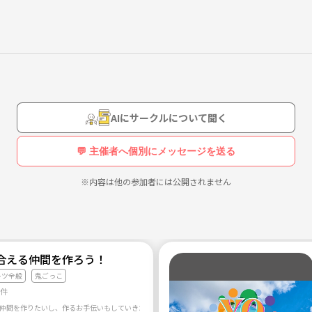
ります☆
しみましょう♪
AIにサークルについて聞く
💬 主催者へ個別にメッセージを送る
ます）
※内容は他の参加者には公開されません
方が多いです）
合える仲間を作ろう！
ーツ全般
鬼ごっこ
9件
になります！
仲間を作りたいし、作るお手伝いもしていきたい！ そんな思いで立ち上げました！ ご縁が繋がる場を