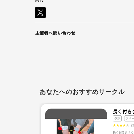
そして、皆さんに楽しんで頂ける内容を企画してお
楽しむことをモットーにみんなでバドミントンを楽
よろしくお願いします！
主催者へ問い合わせ
＜活動例＞
◆内容
19:00～21:00 バドミントン
21:00～ アフター（みんなで食事して親交を深め
◆持ち物
・運動しやすい服装（スポーツウェアやジャージの
あなたへのおすすめサークル
・体育館（室内用）シューズ
・タオルや飲み物
などがあれば大丈夫です！
長く付き
卓球
スポ
◆参加費
★
★
★
★
★
9
体育館のレンタル料などを含めて参加費は500円～
長く付き合える