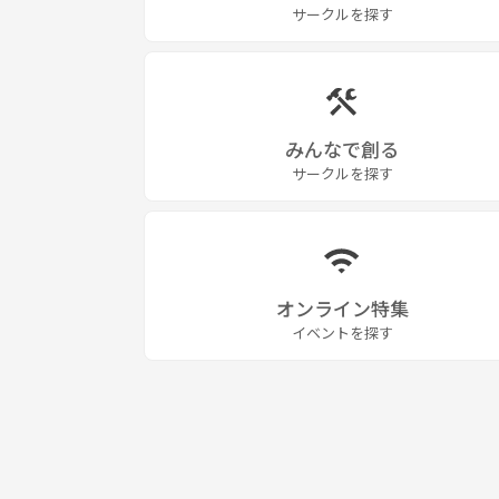
Q、一人で参加したいけど、少し不安・・・
サークルを探す
A、みなさん最初は一人で参加される方が多いので
この参加を機に、色んなスポーツが好きになった方
お友達と一緒に参加することも可能です(^.^)/
みんなで創る
その他、疑問に思うことがあったら気軽にお問い合わせ
サークルを探す
最後まで読んでいただきありがとうございました。
バドミントン以外にも様々なイベントをやっていま
バドミントンに限らず、他のイベントへの参加も大
オンライン特集
イベントを探す
お手数ですが、下記を添えてご連絡お願いします。
・お名前
・年齢
・性別
よろしくお願いします。
そしてご応募お待ちしてます！