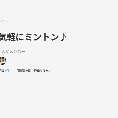
ントン♪
気軽にミントン♪
1 人がメンバー
評価
0件
開催数 0回
過去参加 0人