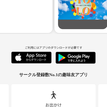
です。
い環境です！
ご利用にはアプリのダウンロードが必要です
たいと思ったら途中から参加することも可能です。
る方が多いので、途中から参加される方もたくさんいますし、途中から
。
サークル登録数No.1の趣味友アプリ
フレンドリーで、すぐに仲良くなれますよ。
オススメです(#^.^#)
お出かけ