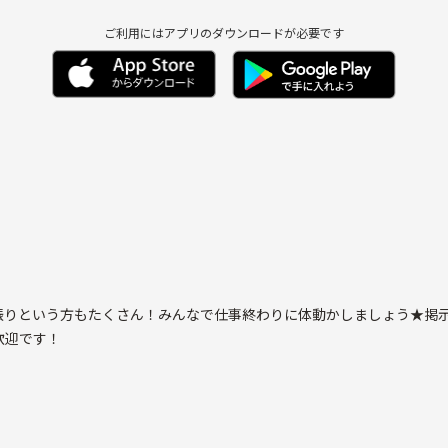
ご利用にはアプリのダウンロードが必要です
振りという方もたくさん！みんなで仕事終わりに体動かしましょう★掲
歓迎です！
授業以来という方もたくさんいます。
時間を有効に活用したい方などなど参加条件はなんでもオッケーです(^o