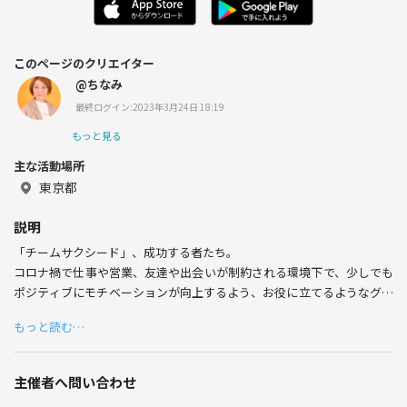
このページのクリエイター
@ちなみ
最終ログイン:2023年3月24日 18:19
もっと見る
主な活動場所
東京都
説明
「チームサクシード」、成功する者たち。
コロナ禍で仕事や営業、友達や出会いが制約される環境下で、少しでも
ポジティブにモチベーションが向上するよう、お役に立てるようなグル
ープを作りました。
もっと読む…
考え方のベースがSDGsや風水でより良い環境を目指しております。ち
なみに、風水は環境学で統計学です。
また、カフェ勉強会や勉強会、ランチ会などを定期的に主催。
主催者へ問い合わせ