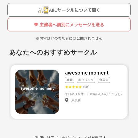
AIにサークルについて聞く
💬 主催者へ個別にメッセージを送る
※内容は他の参加者には公開されません
あなたへのおすすめサークル
awesome moment
卓球
ボウリング
食事会
★
★
★
★
★
64件
平日の夜や休日に素晴らしいひとときをみんなと過ごし
東京都
ご利用にはアプリのダウンロードが必要です