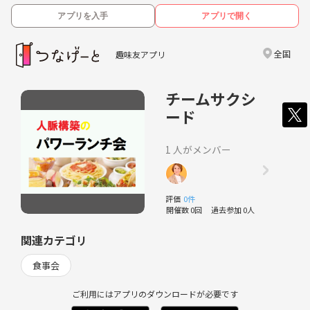
アプリを入手
アプリで開く
全国
趣味友アプリ
チームサクシ
ード
1 人がメンバー
評価
0件
開催数 0回
過去参加 0人
関連カテゴリ
食事会
ご利用にはアプリのダウンロードが必要です