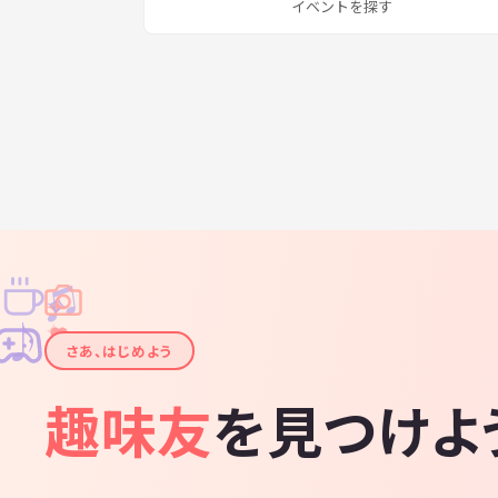
イベントを探す
♫
✧
✦
✦
♪
✧
さあ、はじめよう
趣味友
を見つけよ