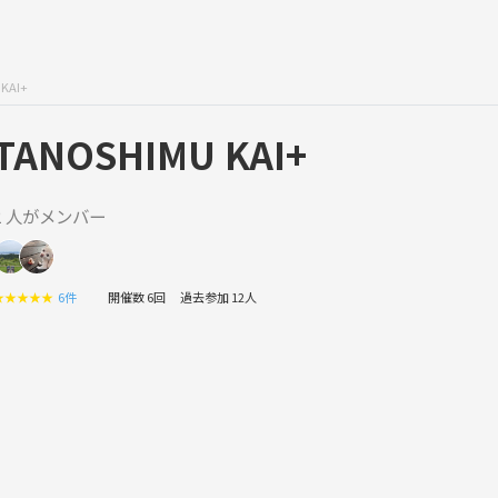
KAI+
TANOSHIMU KAI+
2 人がメンバー
★
★
★
★
★
6件
開催数 6回
過去参加 12人