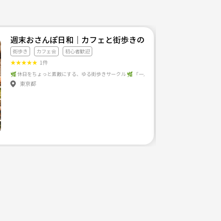
週末おさんぽ日和｜カフェと街歩きのゆる休日
街歩き
カフェ会
初心者歓迎
★
★
★
★
★
1件
東京都