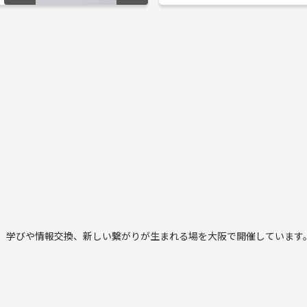
務所を運営しなが
出会いや学びを提供
ています。
ホームな雰囲気を大
に、学びや情報交換、新しい繋がりが生まれる場を大阪で開催しています
加くださいね！