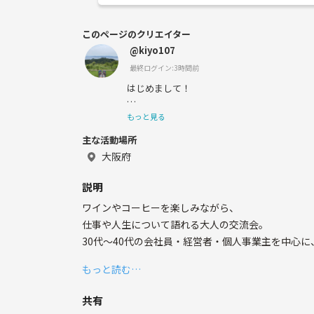
このページのクリエイター
@kiyo107
最終ログイン:3時間前
はじめまして！
大阪で独立系ファイナンシャルプランナー事
もっと見る
ら、カフェ会やイベントを主催しています。
主な活動場所
社会人が気軽に楽しめる場を通じて、新しい
大阪府
し、人間性を高めることを目的として活動し
説明
ワインやコーヒーを楽しみながら、
「穏やかで優しそう」とよく言われ、アット
仕事や人生について語れる大人の交流会。
切にしています。
30代〜40代の会社員・経営者・個人事業主を中心
お一人での参加も大歓迎です🍷☕️
女性主催なので、初めての方も安心してご参
もっと読む…
共有