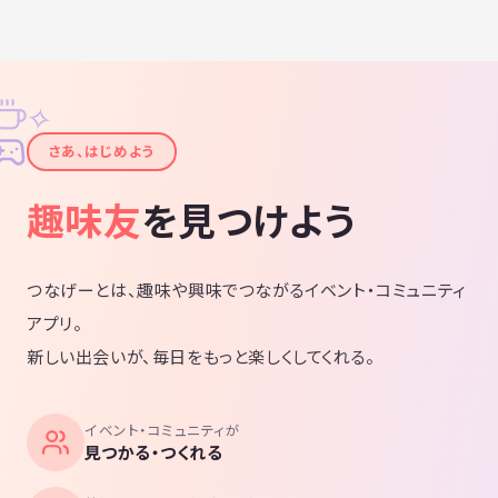
✧
✦
さあ、はじめよう
趣味友
を見つけよう
つなげーとは、趣味や興味でつながるイベント・コミュニティ
アプリ。
新しい出会いが、毎日をもっと楽しくしてくれる。
イベント・コミュニティが
見つかる・つくれる