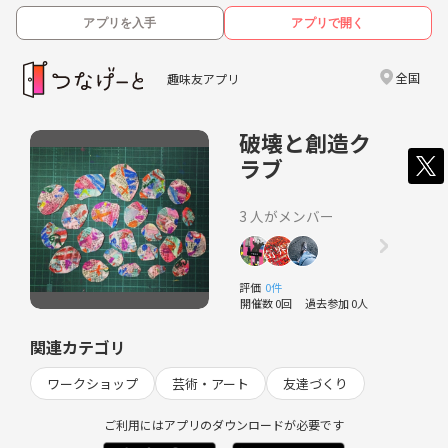
アプリを入手
アプリで開く
全国
趣味友アプリ
破壊と創造ク
ラブ
3 人がメンバー
評価
0件
開催数 0回
過去参加 0人
関連カテゴリ
ワークショップ
芸術・アート
友達づくり
ご利用にはアプリのダウンロードが必要です