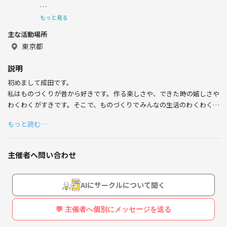
私はものづくりが昔から好きです。
もっと見る
主な活動場所
作る楽しさや、できた時の嬉しさや、世界に一つだけのも
のが目の前にあることがワクワクします😳
東京都
説明
初めまして成田です。
ものづくりを通して、生活のわくわくが増やしたいと思
い、イベントを開催することにしました！
私はものづくりが昔から好きです。作る楽しさや、できた時の嬉しさや
わくわくがすきです。そこで、ものづくりでみんなの生活のわくわくが
増えたら素敵だと思い、イベントを開催することにしました！
もっと読む…
作るだけではなく、楽しくみんなで時間を共有できればと
図画工作が好きだった人、好きでなかった人も、お気軽に参加くださ
思ってます。図画工作が好きだった人、好きでなかった人
い！
も、お気軽に参加していただけると嬉しいです！
主催者へ問い合わせ
AIにサークルについて聞く
💬 主催者へ個別にメッセージを送る