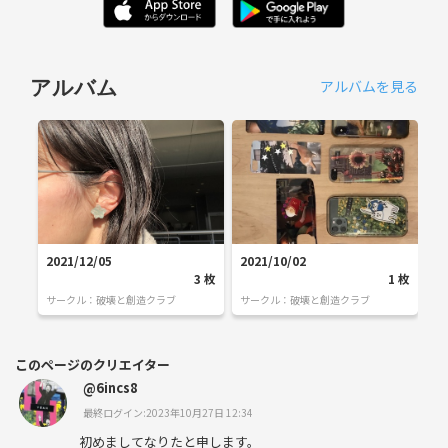
アルバムを見る
アルバム
2021/12/05
2021/10/02
3
枚
1
枚
サークル：
破壊と創造クラブ
サークル：
破壊と創造クラブ
このページのクリエイター
@6incs8
最終ログイン:2023年10月27日 12:34
初めましてなりたと申します。