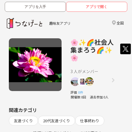
アプリを入手
アプリで開く
全国
趣味友アプリ
🌸✨🌈社会人
集まろう🌈✨
🌸
3 人がメンバー
評価
0件
開催数 0回
過去参加 0人
関連カテゴリ
友達づくり
20代友達づくり
仕事終わり