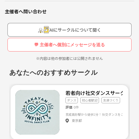
ご覧ください🌈☀️
主催者へ問い合わせ
社会人になって友達と遊ぶ時間減ってないですか？？
そんな方でもぜひ一緒に楽しめたらいいなと思って設立させていただき
AIにサークルについて聞く
ました✨✨
💬 主催者へ個別にメッセージを送る
主にスポーツや飲み会☺️
時々みんなでBBQやお花見などの季節イベントもやったりしてます🌸
※内容は他の参加者には公開されません
✨
あなたへのおすすめサークル
〜〜〜〜〜〜〜〜〜〜〜〜〜〜〜〜〜〜〜〜〜〜
若者向け社交ダンスサークル た
✨🌈募集中🌈✨
ダンス
初心者歓迎
友達づくり
評価
0件
⭕️20代社会人
東京都
⭕️地方から大阪に出てきた方
⭕️社会人になって友達と会う時間が少なくなった