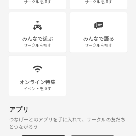
サークルを探す
サークルを探す
etc...
バレー🏐バスケ🏀テニス🎾フットサル⚽️野球⚾️バドミントン🏸
etc...
みんなで遊ぶ
みんなで語る
サークルを探す
サークルを探す
BBQ🍖photo picnic📸デイキャンプ🏕オンライン飲み会🍻
etc...
たくさんやってます⭐️✨
オンライン特集
イベントを探す
初めはみなさん緊張すると思いますが
一回来るとみんなが笑顔に☺️
アプリ
気になった方はメッセージください🌈🌈
つなげーとのアプリを手に入れて、サークルの友だち
とつながろう
〜〜〜〜〜〜〜〜〜〜〜〜〜〜〜〜〜〜〜〜〜〜