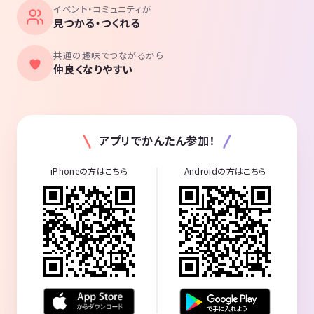
イベント・コミュニティが
見つかる・つくれる
🌈管理人プロフィール🌈
名前→りょうへい
共通の趣味でつながるから
年齢→25歳
仲良くなりやすい
出身→神戸
趣味→動物、カメラ、アニメ
etc...
最後まで読んで頂きありがとう
アプリでかんたん参加！
ございました✨✨✨
iPhoneの方はこちら
Androidの方はこちら