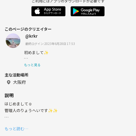
ご利用にはアプリのダウンロードが必要です
このページのクリエイター
@krkr
最終ログイン:2023年6月28日 17:53
初めまして✨
もっと見る
主な活動場所
たくさんの人と仲良く楽しくできたらいいなと思いますの
でよろしくお願いします🌸🌈
大阪府
説明
はじめまして☺️
管理人のりょうへいです✨✨
サークル、イベントへの参加方法は
もっと読む…
最後に書いているのあるので