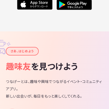
⭕️サークル参加方法⭕️
『サークルに参加』ボタンを押してください✨
もしくは
お問い合わせ欄か
各イベントページのメッセージ欄から
✧
メッセージを送ってください😆
✦
さあ、はじめよう
メッセージを送る際は
趣味友
を見つけよう
💠名前（ニックネーム）
💠年齢
💠出身
💠仕事
つなげーとは、趣味や興味でつながるイベント・コミュニティ
💠休み
アプリ。
💠趣味や好きなこと
新しい出会いが、毎日をもっと楽しくしてくれる。
☝️のフォーマットをコピーして
メッセージ送ってください