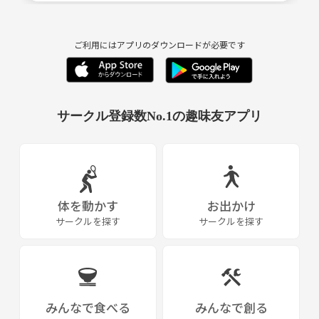
⭕️仕事終わりや休日をもっと充実させたい
ご利用にはアプリのダウンロードが必要です
⭕️楽しいことが好き
などなど興味ある方はぜひ一緒に楽しみましょう💫💫💫
サークル登録数No.1の趣味友アプリ
男女比は半々くらいです‼️
人見知りの方も大丈夫🙆‍♂️
たくさんいますがアットホームで
みんな話かけてくれるので
すぐに仲良くなれます🌈
体を動かす
お出かけ
〜〜〜〜〜〜〜〜〜〜〜〜〜〜〜〜〜〜〜〜〜〜
サークルを探す
サークルを探す
🌈主な活動内容🌈
たこ焼きパーティー
粉もん飲み会
みんなで食べる
みんなで創る
BAR